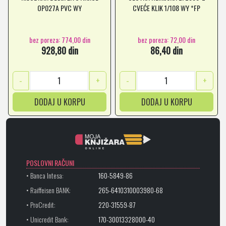
OP027A PVC WY
CVEĆE KLIK 1/108 WY *FP
bez poreza: 774,00 din
bez poreza: 72,00 din
928,80 din
86,40 din
-
+
-
+
DODAJ U KORPU
DODAJ U KORPU
POSLOVNI RAČUNI
• Banca Intesa:
160-5849-86
• Raiffeisen BANK:
265-6410310003980-68
• ProCredit:
220-31559-87
• Unicredit Bank:
170-30013328000-40