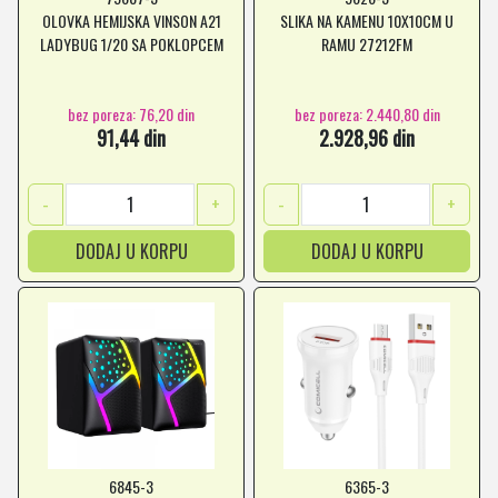
OLOVKA HEMIJSKA VINSON A21
SLIKA NA KAMENU 10X10CM U
LADYBUG 1/20 SA POKLOPCEM
RAMU 27212FM
bez poreza: 76,20 din
bez poreza: 2.440,80 din
91,44 din
2.928,96 din
-
+
-
+
DODAJ U KORPU
DODAJ U KORPU
6845-3
6365-3