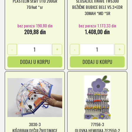
PLASTELIN Starr 1/10 200GR
SLUŠALICE XWAVE TWS300
70/kut *sr
BEŽIČNE BUBICE BELE V5.3+EDR
30MAH *MD *SR
bez poreza: 190,80 din
bez poreza: 1.173,33 din
209,88 din
1.408,00 din
-
+
-
+
DODAJ U KORPU
DODAJ U KORPU
3030-3
77156-3
KIŠOBRAN DEČIJI ŽIVOTINJICE
OLOVKA HEMIJSKA ZF2550-2