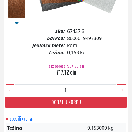
sku:
67427-3
barkod:
8606019497309
jedinica mere:
kom
težina:
0,153 kg
bez poreza: 597,60 din
717,12 din
-
+
DODAJ U KORPU
»
specifikacija:
Težina
0,153000 kg