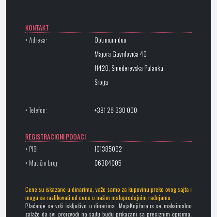
KONTAKT
• Adresa:
Optimum doo
Majora Gavrilovića 40
11420, Smederevska Palanka
Srbija
• Telefon:
+381 26 330 000
REGISTRACIONI PODACI
• PIB:
101385092
• Matični broj:
06384005
Cene su iskazane u dinarima, važe samo za kupovinu preko ovog sajta i
mogu se razlikovati od cena u našim maloprodajnim radnjama.
Plaćanje se vrši isključivo u dinarima. MojaKnjižara.rs se maksimalno
zalaže da svi proizvodi na sajtu budu prikazani sa preciznim opisima,