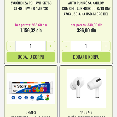
ZVUČNICI ZA PC HAVIT SK763
AUTO PUNJAČ SA KABLOM
STEREO 6W 2.0 *MD *SR
COMICELL SUPERIOR CO-BZ18 18W
A703 USB-A NA USB-MICRO BELI
*MD *SR
bez poreza: 963,60 din
bez poreza: 330,00 din
1.156,32 din
396,00 din
-
+
-
+
DODAJ U KORPU
DODAJ U KORPU
3258-3
14367-3