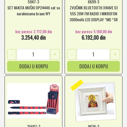
5947-3
6699-3
SET NAKITA MUŠKI OP24446 sat sa
ZVUČNIK BLUETOOTH XWAVE DJ
narukvicama braon WY
555 20W FM RADIO I MIKROFON
3000mAh LED DISPLAY *MD *SR
bez poreza: 2.712,00 din
bez poreza: 5.160,00 din
3.254,40 din
6.192,00 din
-
+
-
+
DODAJ U KORPU
DODAJ U KORPU
75687-3
9626-3