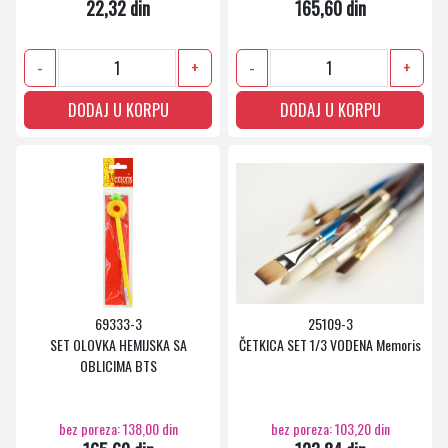
22,32 din
165,60 din
-
+
-
+
DODAJ U KORPU
DODAJ U KORPU
69333-3
25109-3
SET OLOVKA HEMIJSKA SA
ČETKICA SET 1/3 VODENA Memoris
OBLICIMA BTS
bez poreza: 138,00 din
bez poreza: 103,20 din