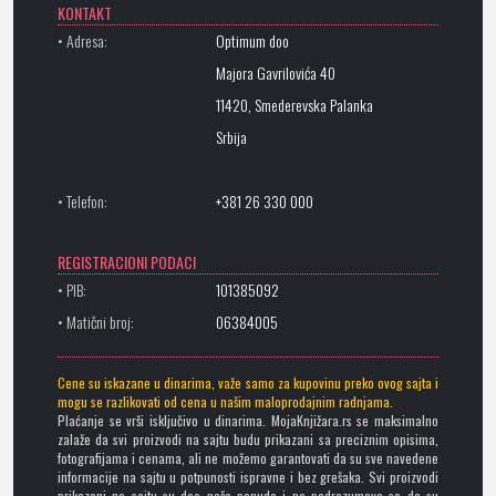
KONTAKT
• Adresa:
Optimum doo
Majora Gavrilovića 40
11420, Smederevska Palanka
Srbija
• Telefon:
+381 26 330 000
REGISTRACIONI PODACI
• PIB:
101385092
• Matični broj:
06384005
Cene su iskazane u dinarima, važe samo za kupovinu preko ovog sajta i
mogu se razlikovati od cena u našim maloprodajnim radnjama.
Plaćanje se vrši isključivo u dinarima. MojaKnjižara.rs se maksimalno
zalaže da svi proizvodi na sajtu budu prikazani sa preciznim opisima,
fotografijama i cenama, ali ne možemo garantovati da su sve navedene
informacije na sajtu u potpunosti ispravne i bez grešaka. Svi proizvodi
prikazani na sajtu su deo naše ponude i ne podrazumeva se da su