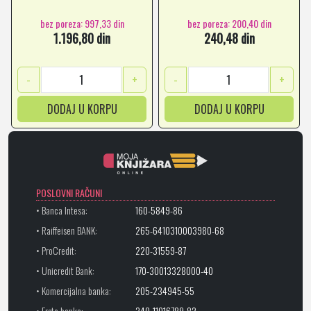
bez poreza: 997,33 din
bez poreza: 200,40 din
1.196,80 din
240,48 din
-
+
-
+
DODAJ U KORPU
DODAJ U KORPU
POSLOVNI RAČUNI
• Banca Intesa:
160-5849-86
• Raiffeisen BANK:
265-6410310003980-68
• ProCredit:
220-31559-87
• Unicredit Bank:
170-30013328000-40
• Komercijalna banka:
205-234945-55
• Erste banka:
340-11016789-82