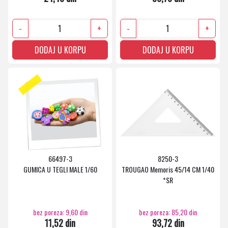
-
+
-
+
DODAJ U KORPU
DODAJ U KORPU
66497-3
8250-3
GUMICA U TEGLI MALE 1/60
TROUGAO Memoris 45/14 CM 1/40
*SR
bez poreza: 9,60 din
bez poreza: 85,20 din
11,52 din
93,72 din