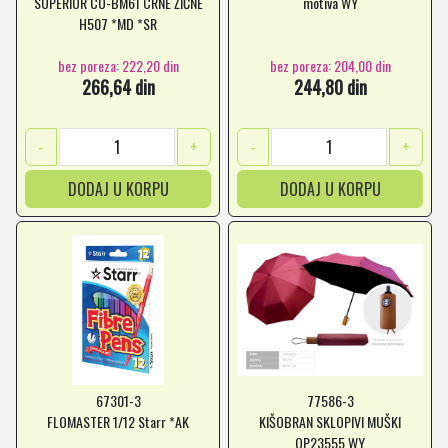
SUPERIOR CO-BM61 CRNE ŽIČNE
motiva WY
H507 *MD *SR
bez poreza: 222,20 din
bez poreza: 204,00 din
266,64 din
244,80 din
-
+
-
+
DODAJ U KORPU
DODAJ U KORPU
67301-3
77586-3
FLOMASTER 1/12 Starr *AK
KIŠOBRAN SKLOPIVI MUŠKI
OP23555 WY