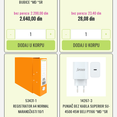
BUBICE *MD *SR
bez poreza: 2.200,00 din
bez poreza: 23,40 din
2.640,00 din
28,08 din
-
+
-
+
DODAJ U KORPU
DODAJ U KORPU
53431-1
14267-3
REGISTRATOR A4 NORMAL
PUNJAČ BEZ KABLA SUPERIOR SU-
NARANDŽASTI 10/1
4500 45W BELI P1166 *MD *SR