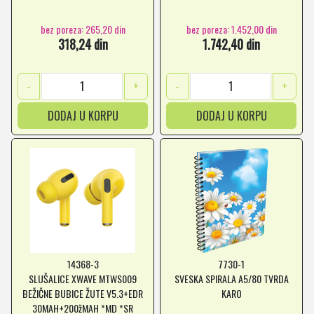
bez poreza: 265,20 din
bez poreza: 1.452,00 din
318,24 din
1.742,40 din
-
+
-
+
DODAJ U KORPU
DODAJ U KORPU
14368-3
7730-1
SLUŠALICE XWAVE MTWS009
SVESKA SPIRALA A5/80 TVRDA
BEŽIČNE BUBICE ŽUTE V5.3+EDR
KARO
30MAH+200žMAH *MD *SR