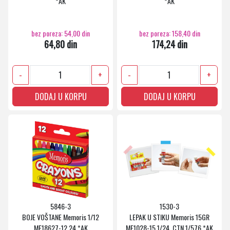
*AK
*AK
bez poreza: 54,00 din
bez poreza: 158,40 din
64,80 din
174,24 din
-
+
-
+
DODAJ U KORPU
DODAJ U KORPU
5846-3
1530-3
BOJE VOŠTANE Memoris 1/12
LEPAK U STIKU Memoris 15GR
MF18627-12 24 *AK
MF1028-15 1/24, CTN 1/576 *AK