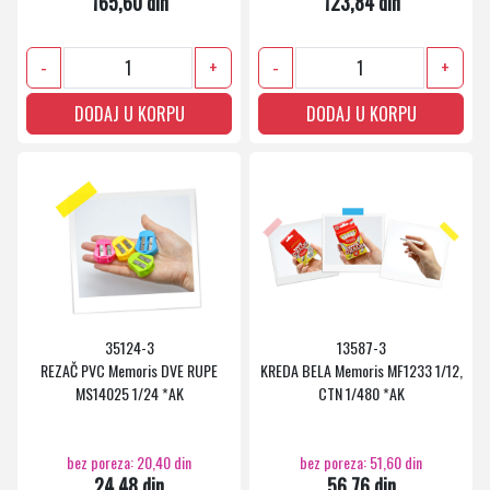
165,60 din
123,84 din
-
+
-
+
DODAJ U KORPU
DODAJ U KORPU
35124-3
13587-3
REZAČ PVC Memoris DVE RUPE
KREDA BELA Memoris MF1233 1/12,
MS14025 1/24 *AK
CTN 1/480 *AK
bez poreza: 20,40 din
bez poreza: 51,60 din
24,48 din
56,76 din