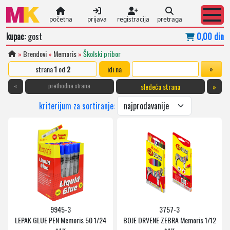
početna
prijava
registracija
pretraga
kupac:
gost
0,00 din
»
Brendovi
»
Memoris
»
Školski pribor
strana
1
od
2
idi na
«
prethodna strana
sledeća strana
»
kriterijum za sortiranje:
9945-3
3757-3
LEPAK GLUE PEN Memoris 50 1/24
BOJE DRVENE ZEBRA Memoris 1/12