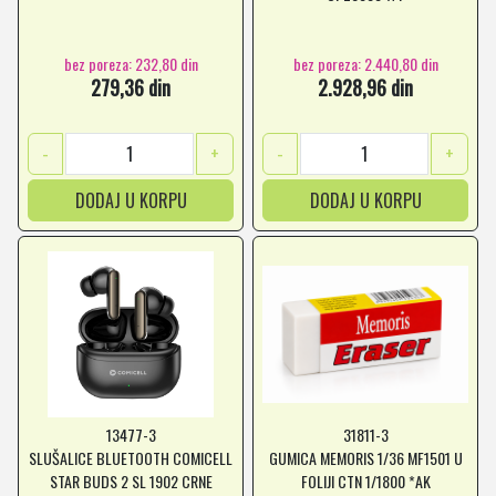
bez poreza: 232,80 din
bez poreza: 2.440,80 din
279,36 din
2.928,96 din
-
+
-
+
DODAJ U KORPU
DODAJ U KORPU
13477-3
31811-3
SLUŠALICE BLUETOOTH COMICELL
GUMICA MEMORIS 1/36 MF1501 U
STAR BUDS 2 SL 1902 CRNE
FOLIJI CTN 1/1800 *AK