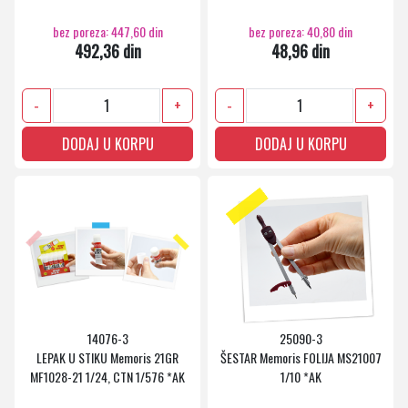
bez poreza: 447,60 din
bez poreza: 40,80 din
492,36 din
48,96 din
-
+
-
+
DODAJ U KORPU
DODAJ U KORPU
14076-3
25090-3
LEPAK U STIKU Memoris 21GR
ŠESTAR Memoris FOLIJA MS21007
MF1028-21 1/24, CTN 1/576 *AK
1/10 *AK