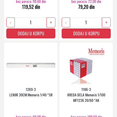
bez poreza: 99,60 din
bez poreza: 72,00 din
119,52 din
79,20 din
-
+
-
+
DODAJ U KORPU
DODAJ U KORPU
1269-3
1186-3
LENJIR 30CM Memoris 1/40 *SR
KREDA BELA Memoris 1/100
MF1236 20/60 *AK
bez poreza: 60,00 din
bez poreza: 189,60 din