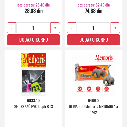
bez poreza: 23,40 din
bez poreza: 62,40 din
28,08 din
74,88 din
-
+
-
+
DODAJ U KORPU
DODAJ U KORPU
69337-3
6469-3
SET REZAČ PVC Dupli BTS
GLINA 500 Memoris MS18506 *sr
1/42