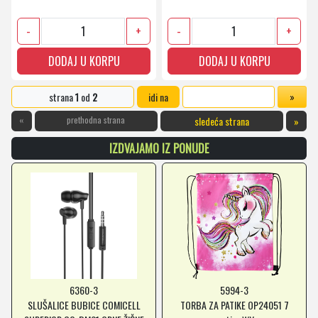
-
+
-
+
DODAJ U KORPU
DODAJ U KORPU
strana
1
od
2
idi na
«
prethodna strana
sledeća strana
»
IZDVAJAMO IZ PONUDE
6360-3
5994-3
SLUŠALICE BUBICE COMICELL
TORBA ZA PATIKE OP24051 7