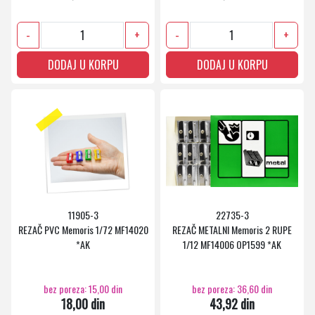
-
+
-
+
DODAJ U KORPU
DODAJ U KORPU
11905-3
22735-3
REZAČ PVC Memoris 1/72 MF14020
REZAČ METALNI Memoris 2 RUPE
*AK
1/12 MF14006 OP1599 *AK
bez poreza: 15,00 din
bez poreza: 36,60 din
18,00 din
43,92 din