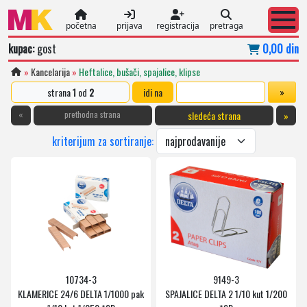
početna
prijava
registracija
pretraga
kupac:
gost
0,00 din
»
Kancelarija
»
Heftalice, bušači, spajalice, klipse
strana
1
od
2
idi na
«
prethodna strana
sledeća strana
»
kriterijum za sortiranje:
10734-3
9149-3
KLAMERICE 24/6 DELTA 1/1000 pak
SPAJALICE DELTA 2 1/10 kut 1/200