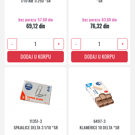
1/10 kut 1/250 *SR
*SR
bez poreza: 57,60 din
bez poreza: 63,60 din
69,12 din
76,32 din
-
+
-
+
DODAJ U KORPU
DODAJ U KORPU
11351-3
6497-3
SPAJALICE DELTA 3 1/10 *SR
KLAMERICE 10 DELTA *SR