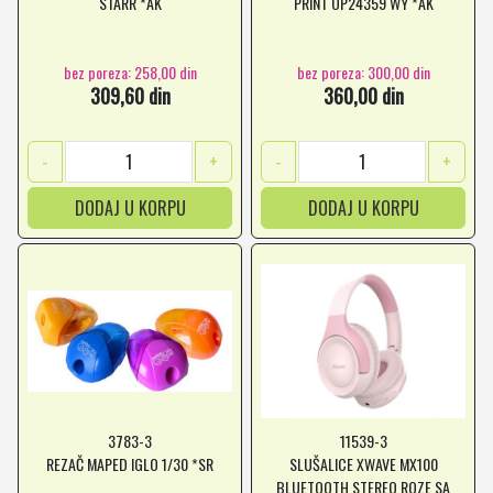
STARR *AK
PRINT OP24359 WY *AK
bez poreza: 258,00 din
bez poreza: 300,00 din
309,60 din
360,00 din
-
+
-
+
DODAJ U KORPU
DODAJ U KORPU
3783-3
11539-3
REZAČ MAPED IGLO 1/30 *SR
SLUŠALICE XWAVE MX100
BLUETOOTH STEREO ROZE SA