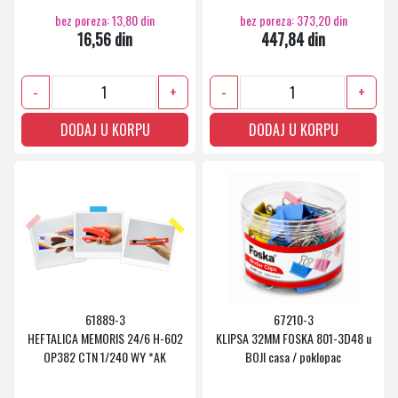
bez poreza: 13,80 din
bez poreza: 373,20 din
16,56 din
447,84 din
-
+
-
+
DODAJ U KORPU
DODAJ U KORPU
61889-3
67210-3
HEFTALICA MEMORIS 24/6 H-602
KLIPSA 32MM FOSKA 801-3D48 u
OP382 CTN 1/240 WY *AK
BOJI casa / poklopac