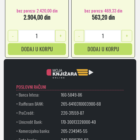
bez poreza: 2.420,00 din
bez poreza: 469,33 din
2.904,00 din
563,20 din
-
+
-
+
DODAJ U KORPU
DODAJ U KORPU
POSLOVNI RAČUNI
• Banca Intesa:
160-5849-86
• Raiffeisen BANK:
265-6410310003980-68
• ProCredit:
220-31559-87
• Unicredit Bank:
170-30013328000-40
• Komercijalna banka:
205-234945-55
• Erste banka:
340-11016789-82