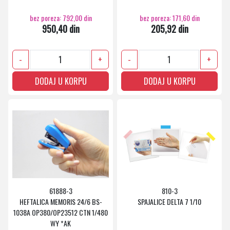
bez poreza: 792,00 din
bez poreza: 171,60 din
950,40 din
205,92 din
-
+
-
+
DODAJ U KORPU
DODAJ U KORPU
61888-3
810-3
HEFTALICA MEMORIS 24/6 BS-
SPAJALICE DELTA 7 1/10
1038A OP380/OP23512 CTN 1/480
WY *AK