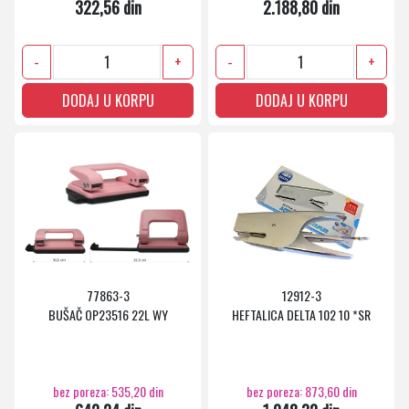
322,56 din
2.188,80 din
-
+
-
+
DODAJ U KORPU
DODAJ U KORPU
77863-3
12912-3
BUŠAČ OP23516 22L WY
HEFTALICA DELTA 102 10 *SR
bez poreza: 535,20 din
bez poreza: 873,60 din