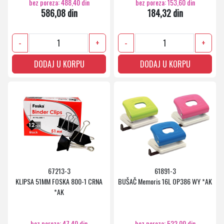
bez poreza: 488,40 din
bez poreza: 153,60 din
586,08 din
184,32 din
-
+
-
+
DODAJ U KORPU
DODAJ U KORPU
67213-3
61891-3
KLIPSA 51MM FOSKA 800-1 CRNA
BUŠAČ Memoris 16L OP386 WY *AK
*AK
bez poreza: 47,40 din
bez poreza: 522,00 din