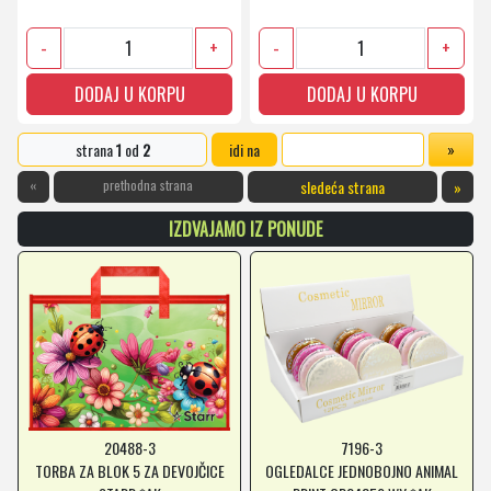
-
+
-
+
DODAJ U KORPU
DODAJ U KORPU
strana
1
od
2
idi na
«
prethodna strana
sledeća strana
»
IZDVAJAMO IZ PONUDE
20488-3
7196-3
TORBA ZA BLOK 5 ZA DEVOJČICE
OGLEDALCE JEDNOBOJNO ANIMAL