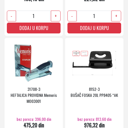
-
+
-
+
DODAJ U KORPU
DODAJ U KORPU
31708-3
8152-3
HEFTALICA PROVIDNA Memoris
BUŠAČ FOSKA 20L PP8405 *AK
MO03001
bez poreza: 396,00 din
bez poreza: 813,60 din
475,20 din
976,32 din