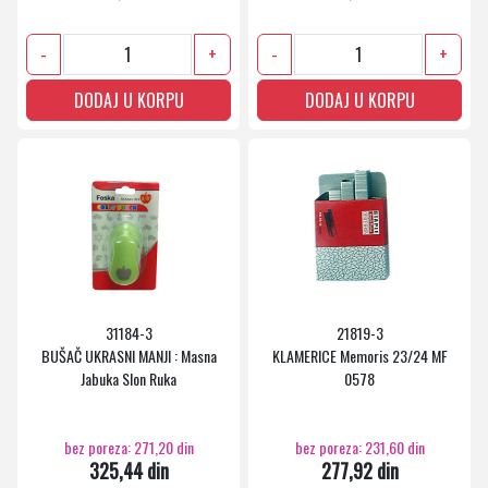
-
+
-
+
DODAJ U KORPU
DODAJ U KORPU
31184-3
21819-3
BUŠAČ UKRASNI MANJI : Masna
KLAMERICE Memoris 23/24 MF
Jabuka Slon Ruka
0578
bez poreza: 271,20 din
bez poreza: 231,60 din
325,44 din
277,92 din