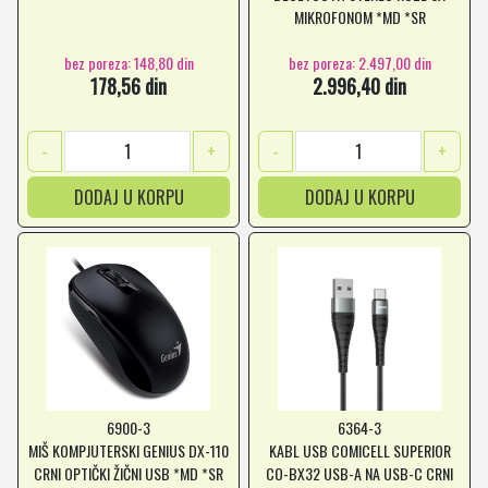
MIKROFONOM *MD *SR
bez poreza: 148,80 din
bez poreza: 2.497,00 din
178,56 din
2.996,40 din
-
+
-
+
DODAJ U KORPU
DODAJ U KORPU
6900-3
6364-3
MIŠ KOMPJUTERSKI GENIUS DX-110
KABL USB COMICELL SUPERIOR
CRNI OPTIČKI ŽIČNI USB *MD *SR
CO-BX32 USB-A NA USB-C CRNI