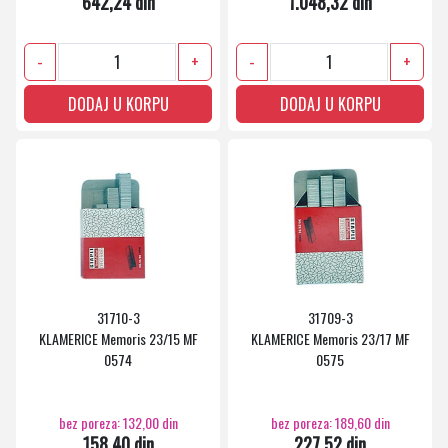
642,24 din
1.048,32 din
-
+
-
+
DODAJ U KORPU
DODAJ U KORPU
31710-3
31709-3
KLAMERICE Memoris 23/15 MF
KLAMERICE Memoris 23/17 MF
0574
0575
bez poreza: 132,00 din
bez poreza: 189,60 din
158,40 din
227,52 din