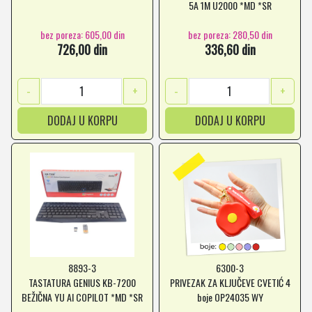
5A 1M U2000 *MD *SR
bez poreza: 605,00 din
bez poreza: 280,50 din
726,00 din
336,60 din
-
+
-
+
DODAJ U KORPU
DODAJ U KORPU
8893-3
6300-3
TASTATURA GENIUS KB-7200
PRIVEZAK ZA KLJUČEVE CVETIĆ 4
BEŽIČNA YU AI COPILOT *MD *SR
boje OP24035 WY