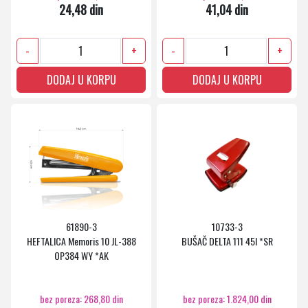
24,48 din
41,04 din
-
+
-
+
DODAJ U KORPU
DODAJ U KORPU
61890-3
10733-3
HEFTALICA Memoris 10 JL-388
BUŠAČ DELTA 111 45l *SR
OP384 WY *AK
bez poreza: 268,80 din
bez poreza: 1.824,00 din