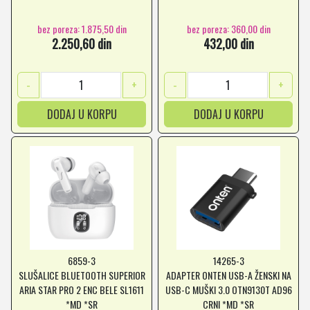
bez poreza: 1.875,50 din
bez poreza: 360,00 din
2.250,60 din
432,00 din
-
+
-
+
DODAJ U KORPU
DODAJ U KORPU
6859-3
14265-3
SLUŠALICE BLUETOOTH SUPERIOR
ADAPTER ONTEN USB-A ŽENSKI NA
ARIA STAR PRO 2 ENC BELE SL1611
USB-C MUŠKI 3.0 OTN9130T AD96
*MD *SR
CRNI *MD *SR