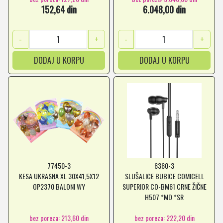
152,64 din
6.048,00 din
-
+
-
+
DODAJ U KORPU
DODAJ U KORPU
77450-3
6360-3
KESA UKRASNA XL 30X41,5X12
SLUŠALICE BUBICE COMICELL
OP2370 BALONI WY
SUPERIOR CO-BM61 CRNE ŽIČNE
H507 *MD *SR
bez poreza: 213,60 din
bez poreza: 222,20 din