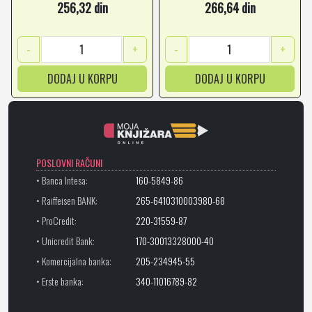
256,32 din
266,64 din
-
+
-
+
DODAJ U KORPU
DODAJ U KORPU
POSLOVNI RAČUNI
• Banca Intesa:
160-5849-86
• Raiffeisen BANK:
265-6410310003980-68
• ProCredit:
220-31559-87
• Unicredit Bank:
170-30013328000-40
• Komercijalna banka:
205-234945-55
• Erste banka:
340-11016789-82