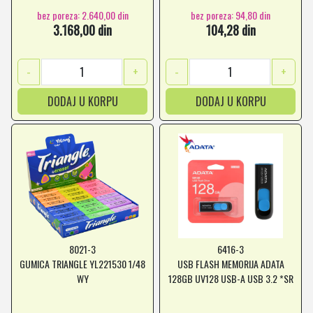
bez poreza: 2.640,00 din
bez poreza: 94,80 din
3.168,00 din
104,28 din
-
+
-
+
DODAJ U KORPU
DODAJ U KORPU
8021-3
6416-3
GUMICA TRIANGLE YL221530 1/48
USB FLASH MEMORIJA ADATA
WY
128GB UV128 USB-A USB 3.2 *SR