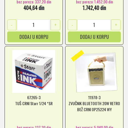
bez poreza: 337,20 din
bez poreza: 1.452,00 din
404,64 din
1.742,40 din
-
+
-
+
DODAJ U KORPU
DODAJ U KORPU
67265-3
11978-3
TUŠ CRNI Starr 1/24 *SR
ZVUČNIK BLUETOOTH 20W RETRO
BEŽ CRNI OP25224 WY
bez poreza: 127,20 din
bez poreza: 5.040,00 din