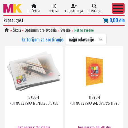
početna
prijava
registracija
pretraga
kupac:
gost
0,00 din
»
Škola
»
Optimum proizvodnja
»
Sveske
»
Notne sveske
kriterijum za sortiranje:
3756-1
11973-1
NOTNA SVESKA B5/16L/50 3756
NOTNA SVESKA A4/32L/25 11973
bez poreza: 37,20 din
bez poreza: 80,40 din