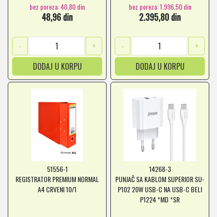
bez poreza: 40,80 din
bez poreza: 1.996,50 din
48,96 din
2.395,80 din
-
+
-
+
DODAJ U KORPU
DODAJ U KORPU
51556-1
14268-3
REGISTRATOR PREMIUM NORMAL
PUNJAČ SA KABLOM SUPERIOR SU-
A4 CRVENI 10/1
P102 20W USB-C NA USB-C BELI
P1224 *MD *SR