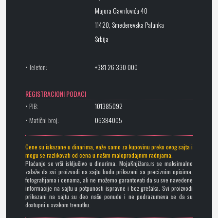
Majora Gavrilovića 40
11420, Smederevska Palanka
Srbija
• Telefon:
+381 26 330 000
REGISTRACIONI PODACI
• PIB:
101385092
• Matični broj:
06384005
Cene su iskazane u dinarima, važe samo za kupovinu preko ovog sajta i
mogu se razlikovati od cena u našim maloprodajnim radnjama.
Plaćanje se vrši isključivo u dinarima. MojaKnjižara.rs se maksimalno
zalaže da svi proizvodi na sajtu budu prikazani sa preciznim opisima,
fotografijama i cenama, ali ne možemo garantovati da su sve navedene
informacije na sajtu u potpunosti ispravne i bez grešaka. Svi proizvodi
prikazani na sajtu su deo naše ponude i ne podrazumeva se da su
dostupni u svakom trenutku.