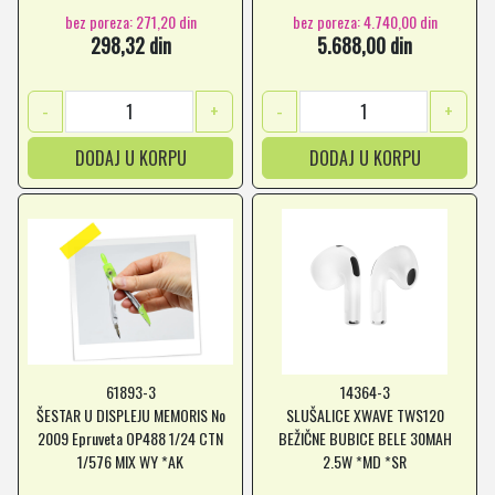
bez poreza: 271,20 din
bez poreza: 4.740,00 din
298,32 din
5.688,00 din
-
+
-
+
DODAJ U KORPU
DODAJ U KORPU
61893-3
14364-3
ŠESTAR U DISPLEJU MEMORIS No
SLUŠALICE XWAVE TWS120
2009 Epruveta OP488 1/24 CTN
BEŽIČNE BUBICE BELE 30MAH
1/576 MIX WY *AK
2.5W *MD *SR