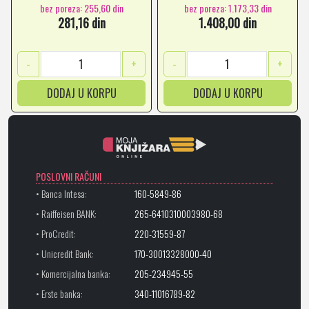
bez poreza: 255,60 din
bez poreza: 1.173,33 din
281,16 din
1.408,00 din
-
+
-
+
DODAJ U KORPU
DODAJ U KORPU
POSLOVNI RAČUNI
• Banca Intesa:
160-5849-86
• Raiffeisen BANK:
265-6410310003980-68
• ProCredit:
220-31559-87
• Unicredit Bank:
170-30013328000-40
• Komercijalna banka:
205-234945-55
• Erste banka:
340-11016789-82