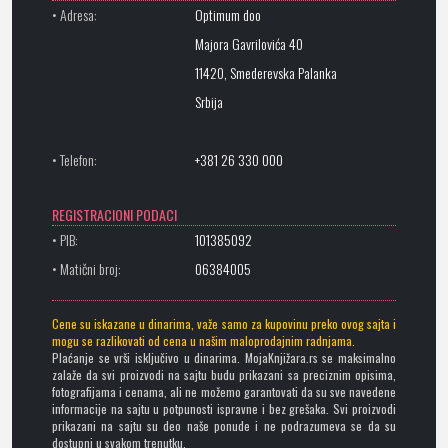
• Adresa:
Optimum doo
Majora Gavrilovića 40
11420, Smederevska Palanka
Srbija
• Telefon:
+381 26 330 000
REGISTRACIONI PODACI
• PIB:
101385092
• Matični broj:
06384005
Cene su iskazane u dinarima, važe samo za kupovinu preko ovog sajta i
mogu se razlikovati od cena u našim maloprodajnim radnjama.
Plaćanje se vrši isključivo u dinarima. MojaKnjižara.rs se maksimalno
zalaže da svi proizvodi na sajtu budu prikazani sa preciznim opisima,
fotografijama i cenama, ali ne možemo garantovati da su sve navedene
informacije na sajtu u potpunosti ispravne i bez grešaka. Svi proizvodi
prikazani na sajtu su deo naše ponude i ne podrazumeva se da su
dostupni u svakom trenutku.