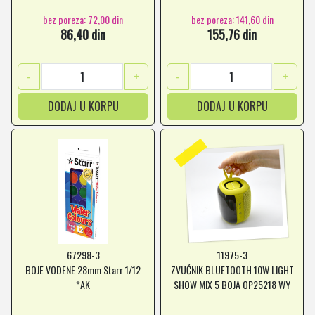
bez poreza: 72,00 din
bez poreza: 141,60 din
86,40 din
155,76 din
-
+
-
+
DODAJ U KORPU
DODAJ U KORPU
67298-3
11975-3
BOJE VODENE 28mm Starr 1/12
ZVUČNIK BLUETOOTH 10W LIGHT
*AK
SHOW MIX 5 BOJA OP25218 WY