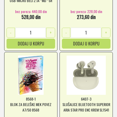
USB-MICRO BELI 2.1A *MD *SR
bez poreza: 440,00 din
bez poreza: 228,00 din
528,00 din
273,60 din
-
+
-
+
DODAJ U KORPU
DODAJ U KORPU
8568-1
6407-3
BLOK ZA BELEŠKE MEK POVEZ
SLUŠALICE BLUETOOTH SUPERIOR
A7/50 8568
ARIA STAR PRO ENC KREM SL1541