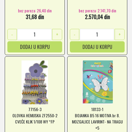
bez poreza: 26,40 din
bez poreza: 2.141,70 din
31,68 din
2.570,04 din
-
+
-
+
DODAJ U KORPU
DODAJ U KORPU
77156-3
18133-1
OLOVKA HEMIJSKA ZF2550-2
BOJANKA B5 16 MOTIVA br 8.
CVEĆE KLIK 1/108 WY *FP
MOZGALICE LAVIRINT- NA TRAGU
+5