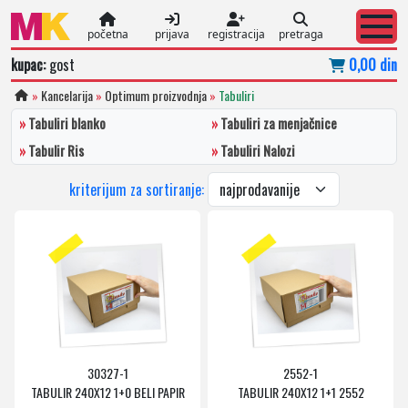
početna
prijava
registracija
pretraga
kupac:
gost
0,00 din
»
Kancelarija
»
Optimum proizvodnja
»
Tabuliri
»
Tabuliri blanko
»
Tabuliri za menjačnice
»
Tabulir Ris
»
Tabuliri Nalozi
kriterijum za sortiranje:
30327-1
2552-1
TABULIR 240X12 1+0 BELI PAPIR
TABULIR 240X12 1+1 2552