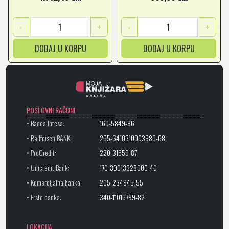
-
+
-
+
DODAJ U KORPU
DODAJ U KORPU
POSLOVNI RAČUNI
• Banca Intesa:
160-5849-86
• Raiffeisen BANK:
265-6410310003980-68
• ProCredit:
220-31559-87
• Unicredit Bank:
170-30013328000-40
• Komercijalna banka:
205-234945-55
• Erste banka:
340-11016789-82
LOKACIJA