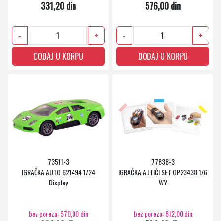
331,20 din
576,00 din
-
+
-
+
DODAJ U KORPU
DODAJ U KORPU
73511-3
77838-3
IGRAČKA AUTO 621494 1/24
IGRAČKA AUTIĆI SET OP23438 1/6
Displey
WY
bez poreza: 570,00 din
bez poreza: 612,00 din