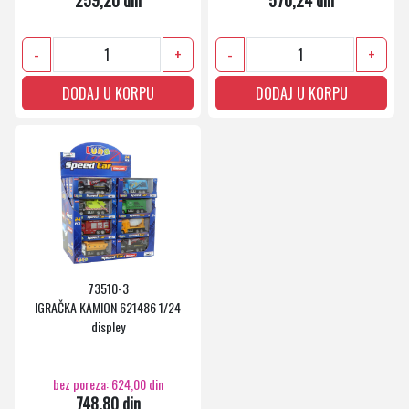
259,20 din
570,24 din
-
+
-
+
DODAJ U KORPU
DODAJ U KORPU
73510-3
IGRAČKA KAMION 621486 1/24
displey
bez poreza: 624,00 din
748,80 din