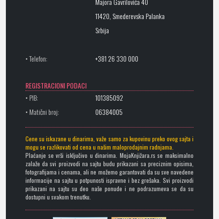
Majora Gavrilovića 40
11420, Smederevska Palanka
Srbija
• Telefon:
+381 26 330 000
REGISTRACIONI PODACI
• PIB:
101385092
• Matični broj:
06384005
Cene su iskazane u dinarima, važe samo za kupovinu preko ovog sajta i
mogu se razlikovati od cena u našim maloprodajnim radnjama.
Plaćanje se vrši isključivo u dinarima. MojaKnjižara.rs se maksimalno
zalaže da svi proizvodi na sajtu budu prikazani sa preciznim opisima,
fotografijama i cenama, ali ne možemo garantovati da su sve navedene
informacije na sajtu u potpunosti ispravne i bez grešaka. Svi proizvodi
prikazani na sajtu su deo naše ponude i ne podrazumeva se da su
dostupni u svakom trenutku.