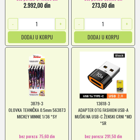
2.992,00 din
273,60 din
-
+
-
+
DODAJ U KORPU
DODAJ U KORPU
3879-3
13618-3
OLOVKA TEHNIČKA 0.5mm 563873
ADAPTER OTG FASHION USB-A
MICKEY MINNIE 1/36 *SY
MUŠKI NA USB-C ŽENSKI CRNI *MD
*SR
bez poreza: 75,60 din
bez poreza: 291,50 din