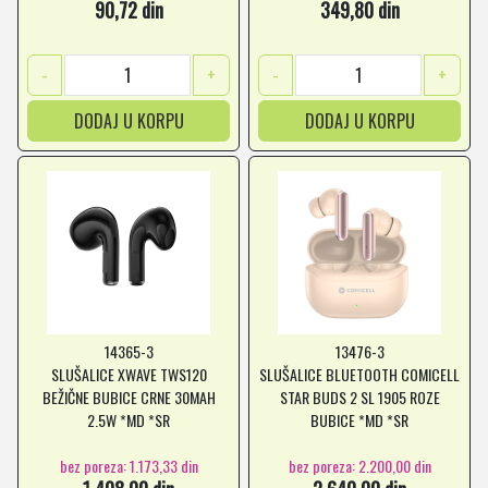
90,72 din
349,80 din
-
+
-
+
DODAJ U KORPU
DODAJ U KORPU
14365-3
13476-3
SLUŠALICE XWAVE TWS120
SLUŠALICE BLUETOOTH COMICELL
BEŽIČNE BUBICE CRNE 30MAH
STAR BUDS 2 SL 1905 ROZE
2.5W *MD *SR
BUBICE *MD *SR
bez poreza: 1.173,33 din
bez poreza: 2.200,00 din