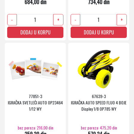
684,00 din
734,40 din
-
+
-
+
DODAJ U KORPU
DODAJ U KORPU
77851-3
67639-3
IGRAČKA SVETLEĆI AUTO OP23464
IGRAČKA AUTO SPEED FLUO 4 BOJE
1/12 WY
Displey 1/8 OP785 WY
bez poreza: 216,00 din
bez poreza: 475,20 din