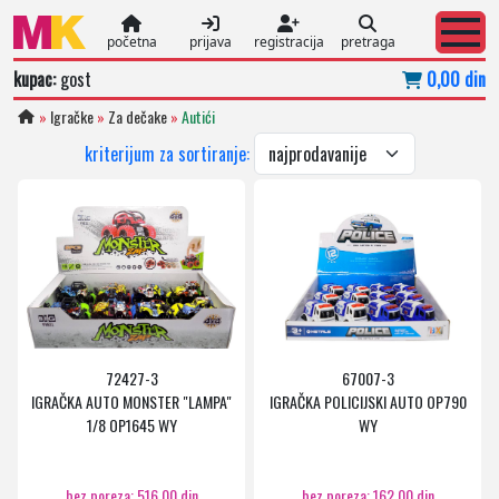
početna
prijava
registracija
pretraga
kupac:
gost
0,00 din
»
Igračke
»
Za dečake
»
Autići
kriterijum za sortiranje:
72427-3
67007-3
IGRAČKA AUTO MONSTER "LAMPA"
IGRAČKA POLICIJSKI AUTO OP790
1/8 OP1645 WY
WY
bez poreza: 516,00 din
bez poreza: 162,00 din