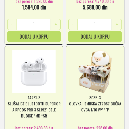
bez poreza: 1.320,00 din
bez poreza: 4.740,00 din
1.584,00 din
5.688,00 din
-
+
-
+
DODAJ U KORPU
DODAJ U KORPU
14261-3
8035-3
SLUŠALICE BLUETOOTH SUPERIOR
OLOVKA HEMIJSKA ZF7067 BUĆKA
AIRPODS PRO 3 SL1921 BELE
OVCA 1/16 WY *FP
BUBICE *MD *SR
bez poreza: 2.493,33 din
bez poreza: 228,00 din