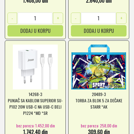
1.408,00 din
2.640,00 din
-
+
-
+
DODAJ U KORPU
DODAJ U KORPU
14268-3
20489-3
PUNJAČ SA KABLOM SUPERIOR SU-
TORBA ZA BLOK 5 ZA DEČAKE
P102 20W USB-C NA USB-C BELI
STARR *AK
P1224 *MD *SR
bez poreza: 1.452,00 din
bez poreza: 258,00 din
1.742,40 din
309,60 din