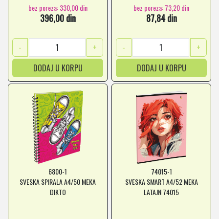
bez poreza: 330,00 din
bez poreza: 73,20 din
396,00 din
87,84 din
-
+
-
+
DODAJ U KORPU
DODAJ U KORPU
6800-1
74015-1
SVESKA SPIRALA A4/50 MEKA
SVESKA SMART A4/52 MEKA
DIKTO
LATAJN 74015