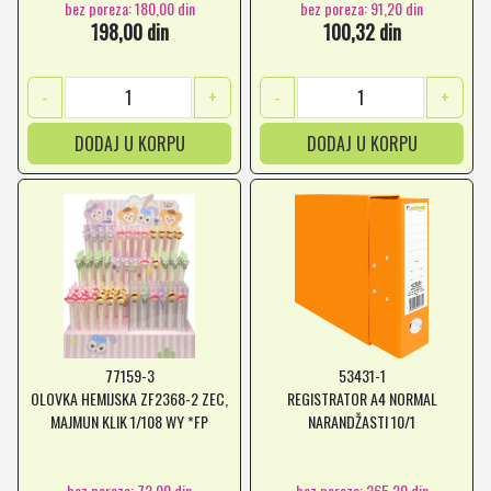
bez poreza: 180,00 din
bez poreza: 91,20 din
198,00 din
100,32 din
-
+
-
+
DODAJ U KORPU
DODAJ U KORPU
77159-3
53431-1
OLOVKA HEMIJSKA ZF2368-2 ZEC,
REGISTRATOR A4 NORMAL
MAJMUN KLIK 1/108 WY *FP
NARANDŽASTI 10/1
bez poreza: 72,00 din
bez poreza: 265,20 din