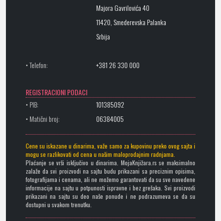
Majora Gavrilovića 40
11420, Smederevska Palanka
Srbija
• Telefon:
+381 26 330 000
REGISTRACIONI PODACI
• PIB:
101385092
• Matični broj:
06384005
Cene su iskazane u dinarima, važe samo za kupovinu preko ovog sajta i
mogu se razlikovati od cena u našim maloprodajnim radnjama.
Plaćanje se vrši isključivo u dinarima. MojaKnjižara.rs se maksimalno
zalaže da svi proizvodi na sajtu budu prikazani sa preciznim opisima,
fotografijama i cenama, ali ne možemo garantovati da su sve navedene
informacije na sajtu u potpunosti ispravne i bez grešaka. Svi proizvodi
prikazani na sajtu su deo naše ponude i ne podrazumeva se da su
dostupni u svakom trenutku.