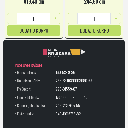
818,40 din
244,80 din
-
+
-
+
DODAJ U KORPU
DODAJ U KORPU
POSLOVNI RAČUNI
• Banca Intesa:
160-5849-86
• Raiffeisen BANK:
265-6410310003980-68
• ProCredit:
220-31559-87
• Unicredit Bank:
170-30013328000-40
• Komercijalna banka:
205-234945-55
• Erste banka:
340-11016789-82