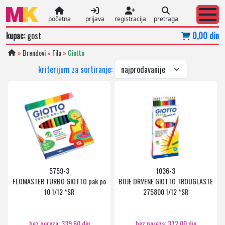
početna
prijava
registracija
pretraga
kupac:
gost
0,00 din
»
Brendovi
»
Fila
»
Giotto
kriterijum za sortiranje:
5759-3
1036-3
FLOMASTER TURBO GIOTTO pak po
BOJE DRVENE GIOTTO TROUGLASTE
10 1/12 *SR
275800 1/12 *SR
bez poreza: 339,60 din
bez poreza: 372,00 din