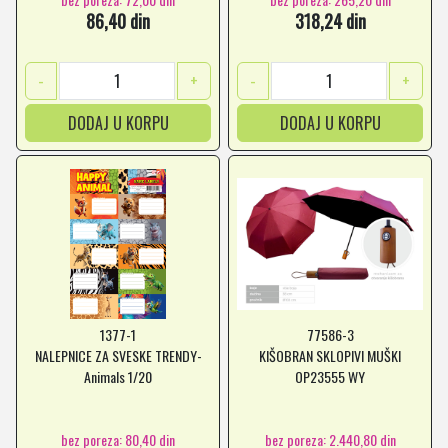
86,40 din
318,24 din
-
+
-
+
DODAJ U KORPU
DODAJ U KORPU
1377-1
77586-3
NALEPNICE ZA SVESKE TRENDY-
KIŠOBRAN SKLOPIVI MUŠKI
Animals 1/20
OP23555 WY
bez poreza: 80,40 din
bez poreza: 2.440,80 din