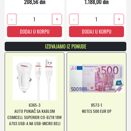
208,56 din
1.188,00 din
-
+
-
+
DODAJ U KORPU
DODAJ U KORPU
IZDVAJAMO IZ PONUDE
6365-3
8573-1
AUTO PUNJAČ SA KABLOM
NOTES 500 EUR OP
COMICELL SUPERIOR CO-BZ18 18W
A703 USB-A NA USB-MICRO BELI
*MD *SR