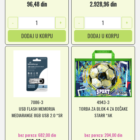
96,48 din
2.928,96 din
-
+
-
+
DODAJ U KORPU
DODAJ U KORPU
7086-3
4943-3
USB FLASH MEMORIJA
TORBA ZA BLOK 4 ZA DEČAKE
MEDIARANGE 8GB USB 2.0 *SR
STARR *AK
bez poreza: 682,00 din
bez poreza: 204,00 din