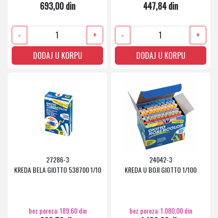
693,00 din
447,84 din
-
+
-
+
DODAJ U KORPU
DODAJ U KORPU
27286-3
24042-3
KREDA BELA GIOTTO 538700 1/10
KREDA U BOJI GIOTTO 1/100
bez poreza: 189,60 din
bez poreza: 1.080,00 din