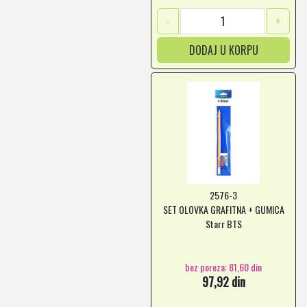
-
+
DODAJ U KORPU
2576-3
SET OLOVKA GRAFITNA + GUMICA
Starr BTS
bez poreza: 81,60 din
97,92 din