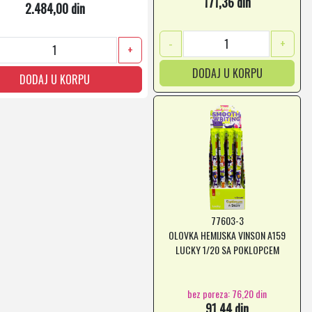
171,36 din
2.484,00 din
-
+
+
DODAJ U KORPU
DODAJ U KORPU
77603-3
OLOVKA HEMIJSKA VINSON A159
LUCKY 1/20 SA POKLOPCEM
bez poreza: 76,20 din
91,44 din