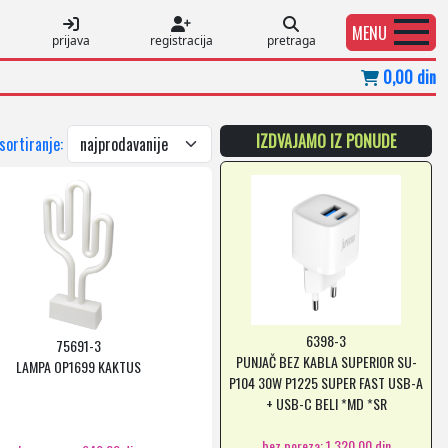
MENU
prijava
registracija
pretraga
0,00 din
IZDVAJAMO IZ PONUDE
 sortiranje:
6398-3
75691-3
PUNJAČ BEZ KABLA SUPERIOR SU-
LAMPA OP1699 KAKTUS
P104 30W P1225 SUPER FAST USB-A
+ USB-C BELI *MD *SR
bez poreza: 1.320,00 din