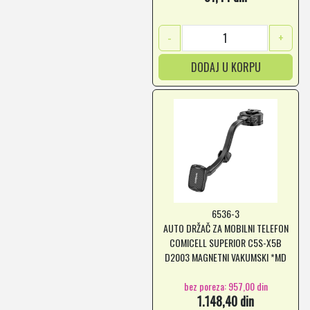
-
+
DODAJ U KORPU
6536-3
AUTO DRŽAČ ZA MOBILNI TELEFON
COMICELL SUPERIOR C5S-X5B
D2003 MAGNETNI VAKUMSKI *MD
*SR
bez poreza: 957,00 din
1.148,40 din