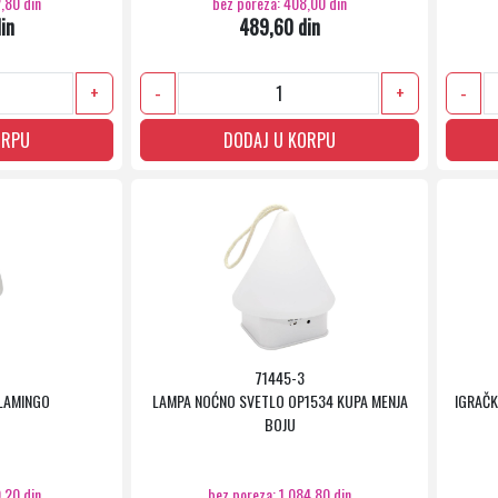
,80 din
bez poreza: 408,00 din
in
489,60 din
+
-
+
-
ORPU
DODAJ U KORPU
71445-3
LAMINGO
LAMPA NOĆNO SVETLO OP1534 KUPA MENJA
IGRAČK
BOJU
,20 din
bez poreza: 1.084,80 din