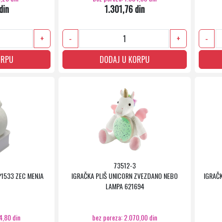
din
1.301,76 din
+
-
+
-
ORPU
DODAJ U KORPU
73512-3
1533 ZEC MENJA
IGRAČKA PLIŠ UNICORN ZVEZDANO NEBO
IGRAČ
LAMPA 621694
4,80 din
bez poreza: 2.070,00 din