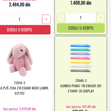
1.408,00 din
2.484,00 din
-
+
+
DODAJ U KORPU
DODAJ U KORPU
21040-3
73514-3
GUMICA PENAC TRI ERASER 301
KA PLIŠ ZEKA ZVEZDANO NEBO LAMPA
ET0401-35 DISPLAY
621782
bez poreza: 142,80 din
bez poreza: 2.070,00 din