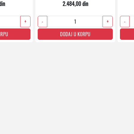
din
2.484,00 din
+
-
+
-
ORPU
DODAJ U KORPU