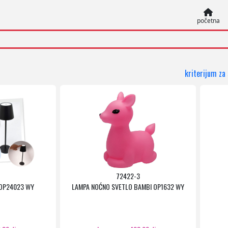
početna
kriterijum za
72422-3
OP24023 WY
LAMPA NOĆNO SVETLO BAMBI OP1632 WY