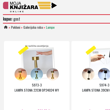
kupac:
gost
»
Pokloni
»
Galerijska roba
»
Lampe
5973-3
5974-3
LAMPA STONA 22CM OP24024 WY
LAMPA STONA 39CM 