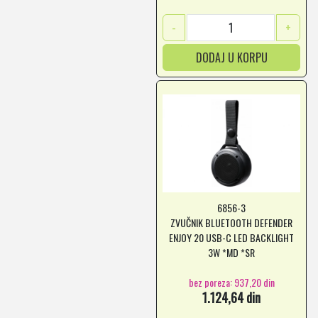
-
+
DODAJ U KORPU
6856-3
ZVUČNIK BLUETOOTH DEFENDER
ENJOY 20 USB-C LED BACKLIGHT
3W *MD *SR
bez poreza: 937,20 din
1.124,64 din