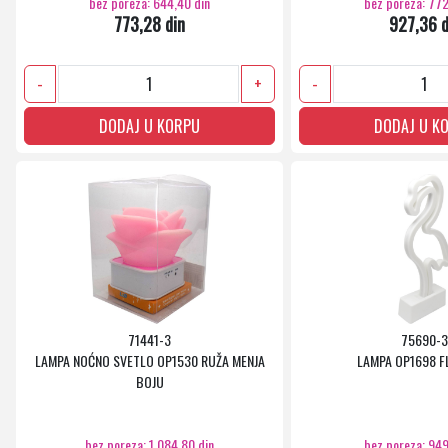
bez poreza: 644,40 din
bez poreza: 772
773,28 din
927,36 d
-
+
-
DODAJ U KORPU
DODAJ U K
71441-3
75690-3
LAMPA NOĆNO SVETLO OP1530 RUŽA MENJA
LAMPA OP1698 F
BOJU
bez poreza: 1.084,80 din
bez poreza: 949