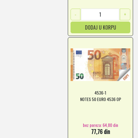
-
+
DODAJ U KORPU
4536-1
NOTES 50 EURO 4536 OP
bez poreza: 64,80 din
77,76 din