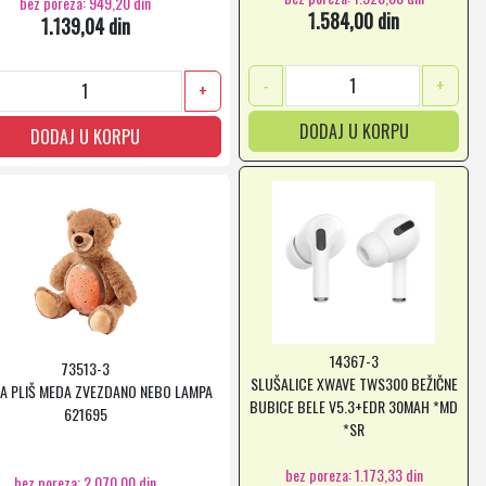
bez poreza: 949,20 din
1.584,00 din
1.139,04 din
-
+
+
DODAJ U KORPU
DODAJ U KORPU
14367-3
73513-3
SLUŠALICE XWAVE TWS300 BEŽIČNE
A PLIŠ MEDA ZVEZDANO NEBO LAMPA
BUBICE BELE V5.3+EDR 30MAH *MD
621695
*SR
bez poreza: 1.173,33 din
bez poreza: 2.070,00 din