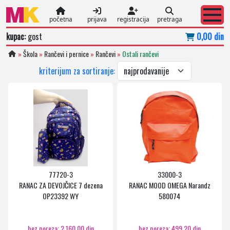
početna
prijava
registracija
pretraga
kupac:
gost
0,00 din
»
Škola
»
Rančevi i pernice
»
Rančevi
»
Ostali rančevi
kriterijum za sortiranje:
77720-3
33000-3
RANAC ZA DEVOJČICE 7 dezena
RANAC MOOD OMEGA Narandz
OP23392 WY
580074
bez poreza: 2.160,00 din
bez poreza: 499,20 din