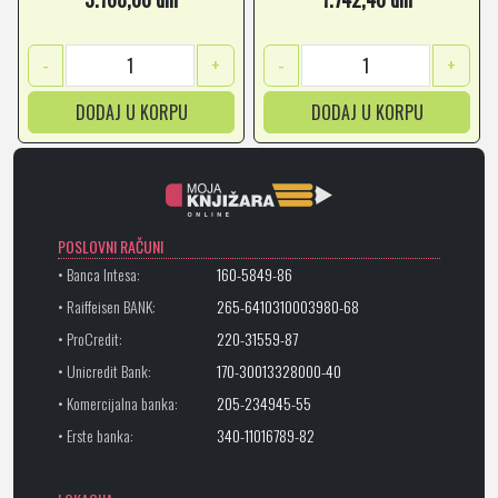
-
+
-
+
DODAJ U KORPU
DODAJ U KORPU
POSLOVNI RAČUNI
• Banca Intesa:
160-5849-86
• Raiffeisen BANK:
265-6410310003980-68
• ProCredit:
220-31559-87
• Unicredit Bank:
170-30013328000-40
• Komercijalna banka:
205-234945-55
• Erste banka:
340-11016789-82