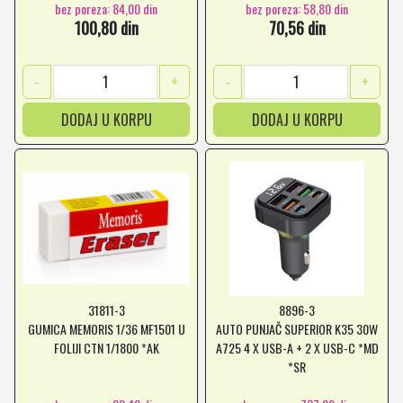
bez poreza: 84,00 din
bez poreza: 58,80 din
100,80 din
70,56 din
-
+
-
+
DODAJ U KORPU
DODAJ U KORPU
31811-3
8896-3
GUMICA MEMORIS 1/36 MF1501 U
AUTO PUNJAČ SUPERIOR K35 30W
FOLIJI CTN 1/1800 *AK
A725 4 X USB-A + 2 X USB-C *MD
*SR