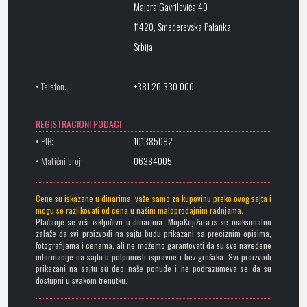
Majora Gavrilovića 40
11420, Smederevska Palanka
Srbija
• Telefon:
+381 26 330 000
REGISTRACIONI PODACI
• PIB:
101385092
• Matični broj:
06384005
Cene su iskazane u dinarima, važe samo za kupovinu preko ovog sajta i
mogu se razlikovati od cena u našim maloprodajnim radnjama.
Plaćanje se vrši isključivo u dinarima. MojaKnjižara.rs se maksimalno
zalaže da svi proizvodi na sajtu budu prikazani sa preciznim opisima,
fotografijama i cenama, ali ne možemo garantovati da su sve navedene
informacije na sajtu u potpunosti ispravne i bez grešaka. Svi proizvodi
prikazani na sajtu su deo naše ponude i ne podrazumeva se da su
dostupni u svakom trenutku.