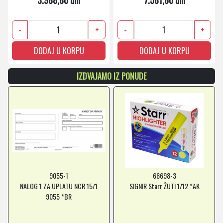
3.988,80 din
7.581,60 din
-
+
-
+
DODAJ U KORPU
DODAJ U KORPU
IZDVAJAMO IZ PONUDE
9055-1
66698-3
NALOG 1 ZA UPLATU NCR 15/1
SIGNIR Starr ŽUTI 1/12 *AK
9055 *BR