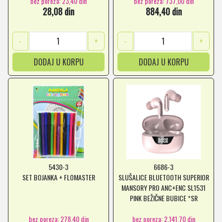
bez poreza: 23,40 din
bez poreza: 737,00 din
28,08 din
884,40 din
-
+
-
+
DODAJ U KORPU
DODAJ U KORPU
5430-3
6686-3
SET BOJANKA + FLOMASTER
SLUŠALICE BLUETOOTH SUPERIOR
MANSORY PRO ANC+ENC SL1531
PINK BEŽIČNE BUBICE *SR
bez poreza: 278,40 din
bez poreza: 2.141,70 din