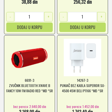
38,88 din
256,32 din
-
+
-
+
DODAJ U KORPU
DODAJ U KORPU
6691-3
14267-3
ZVUČNIK BLUETOOTH XWAVE B
PUNJAČ BEZ KABLA SUPERIOR SU-
FANCY 10W FM RADIO RED *MD *SR
4500 45W BELI P1166 *MD *SR
bez poreza: 2.640,00 din
bez poreza: 1.452,00 din
3.168,00 din
1.742,40 din