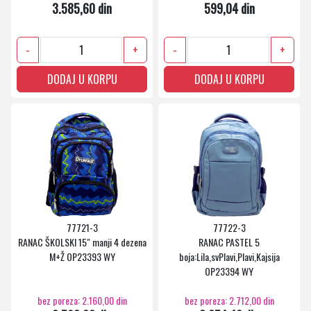
3.585,60 din
599,04 din
-
+
-
+
DODAJ U KORPU
DODAJ U KORPU
77721-3
77722-3
RANAC ŠKOLSKI 15" manji 4 dezena
RANAC PASTEL 5
M+Ž OP23393 WY
boja:Lila,svPlavi,Plavi,Kajsija
OP23394 WY
bez poreza: 2.160,00 din
bez poreza: 2.712,00 din