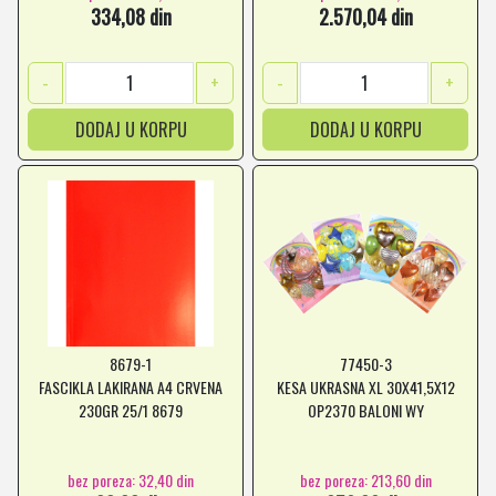
334,08 din
2.570,04 din
-
+
-
+
DODAJ U KORPU
DODAJ U KORPU
8679-1
77450-3
FASCIKLA LAKIRANA A4 CRVENA
KESA UKRASNA XL 30X41,5X12
230GR 25/1 8679
OP2370 BALONI WY
bez poreza: 32,40 din
bez poreza: 213,60 din