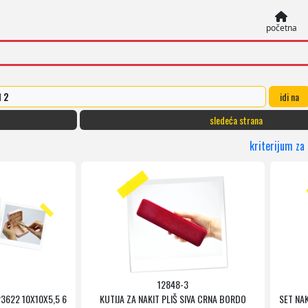
početna
d
2
idi na
sledeća strana
kriterijum za
12848-3
23622 10X10X5,5 6
KUTIJA ZA NAKIT PLIŠ SIVA CRNA BORDO
SET NAK