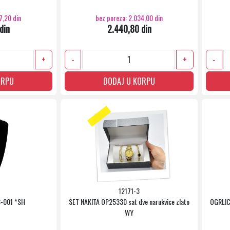
7,20 din
bez poreza: 2.034,00 din
din
2.440,80 din
+
-
+
-
ORPU
DODAJ U KORPU
12171-3
-001 *SH
SET NAKITA OP25330 sat dve narukvice zlato
OGRLIC
WY