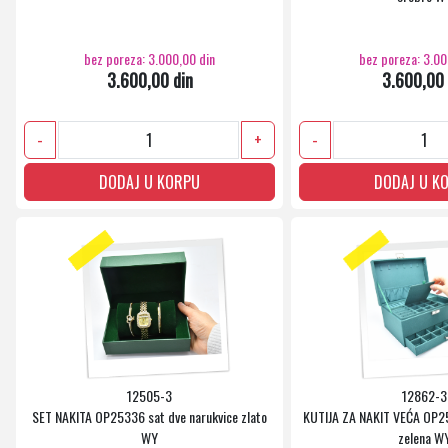
bez poreza: 3.000,00 din
bez poreza: 3.00
3.600,00 din
3.600,00 
-
+
-
DODAJ U KORPU
DODAJ U K
12505-3
12862-3
SET NAKITA OP25336 sat dve narukvice zlato
KUTIJA ZA NAKIT VEĆA OP253
WY
zelena W