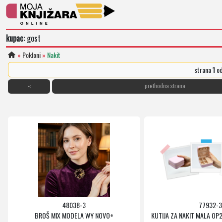
kupac:
gost
»
Pokloni
»
Nakit
strana
1
o
«
prethodna strana
48038-3
77932-3
BROŠ MIX MODELA WY NOVO+
KUTIJA ZA NAKIT MALA OP