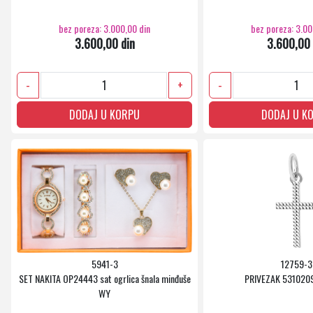
bez poreza: 3.000,00 din
bez poreza: 3.00
3.600,00 din
3.600,00 
-
+
-
DODAJ U KORPU
DODAJ U K
5941-3
12759-3
SET NAKITA OP24443 sat ogrlica šnala minđuše
PRIVEZAK 531020
WY