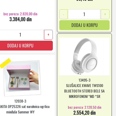
bez poreza: 2.820,00 din
-
+
3.384,00 din
DODAJ U KORPU
+
DODAJ U KORPU
13495-3
SLUŠALICE XWAVE TWS100
BLUETOOTH STEREO BELE SA
MIKROFONOM *MD *SR
12038-3
AKITA OP25326 sat narukvica ogrlica
bez poreza: 2.128,50 din
minđuše Summer WY
2.554,20 din