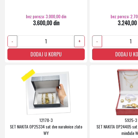
bez poreza: 3.000,00 din
bez poreza: 2.70
3.600,00 din
3.240,00 
-
+
-
DODAJ U KORPU
DODAJ U K
12178-3
5925-3
SET NAKITA OP25334 sat dve narukvice zlato
SET NAKITA OP24405 sat o
WY
minđuše 