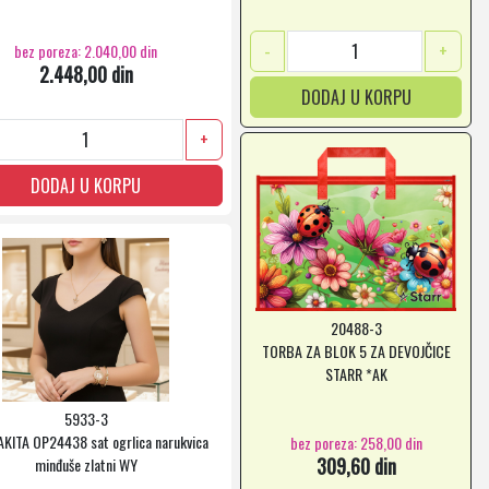
-
+
bez poreza: 2.040,00 din
2.448,00 din
DODAJ U KORPU
+
DODAJ U KORPU
20488-3
TORBA ZA BLOK 5 ZA DEVOJČICE
STARR *AK
5933-3
AKITA OP24438 sat ogrlica narukvica
bez poreza: 258,00 din
309,60 din
minđuše zlatni WY