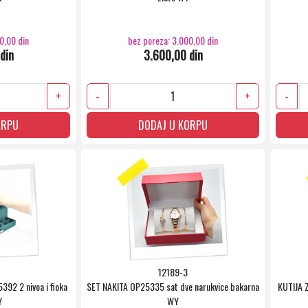
0,00 din
bez poreza: 3.000,00 din
din
3.600,00 din
+
-
+
-
ORPU
DODAJ U KORPU
12189-3
92 2 nivoa i fioka
SET NAKITA OP25335 sat dve narukvice bakarna
KUTIJA 
Y
WY