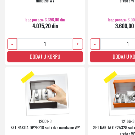
minđuše WY
srebro W
bez poreza: 3.396,00 din
bez poreza: 3.00
4.075,20 din
3.600,00 
-
+
-
DODAJ U KORPU
DODAJ U K
12001-3
12166-3
SET NAKITA OP25318 sat i dve narukvice WY
SET NAKITA OP25329 sat 
srebro W