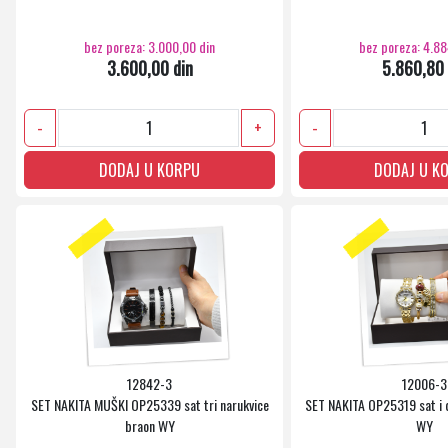
bez poreza: 3.000,00 din
bez poreza: 4.88
3.600,00 din
5.860,80 
-
+
-
DODAJ U KORPU
DODAJ U K
12842-3
12006-3
SET NAKITA MUŠKI OP25339 sat tri narukvice
SET NAKITA OP25319 sat i d
braon WY
WY