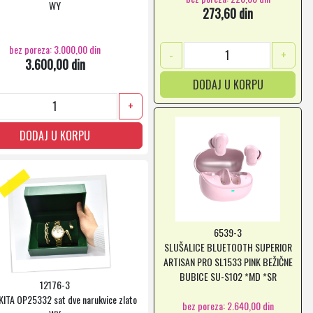
WY
273,60 din
bez poreza: 3.000,00 din
-
+
3.600,00 din
DODAJ U KORPU
+
DODAJ U KORPU
6539-3
SLUŠALICE BLUETOOTH SUPERIOR
ARTISAN PRO SL1533 PINK BEŽIČNE
BUBICE SU-S102 *MD *SR
12176-3
KITA OP25332 sat dve narukvice zlato
bez poreza: 2.640,00 din