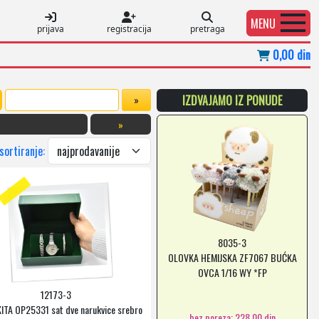
MENU
prijava
registracija
pretraga
0,00 din
IZDVAJAMO IZ PONUDE
»
 sortiranje:
8035-3
OLOVKA HEMIJSKA ZF7067 BUĆKA
OVCA 1/16 WY *FP
12173-3
ITA OP25331 sat dve narukvice srebro
bez poreza: 228,00 din