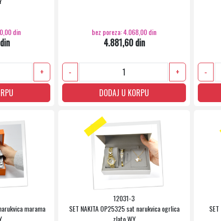
Y
0,00 din
bez poreza: 4.068,00 din
din
4.881,60 din
+
-
+
-
ORPU
DODAJ U KORPU
12031-3
narukvica marama
SET NAKITA OP25325 sat narukvica ogrlica
SET 
Y
zlato WY