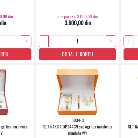
0,00 din
bez poreza: 3.000,00 din
din
3.600,00 din
+
-
+
-
ORPU
DODAJ U KORPU
5934-3
grlica narukvica
SET NAKITA OP24439 sat ogrlica narukvica
SET N
WY
minđuše WY