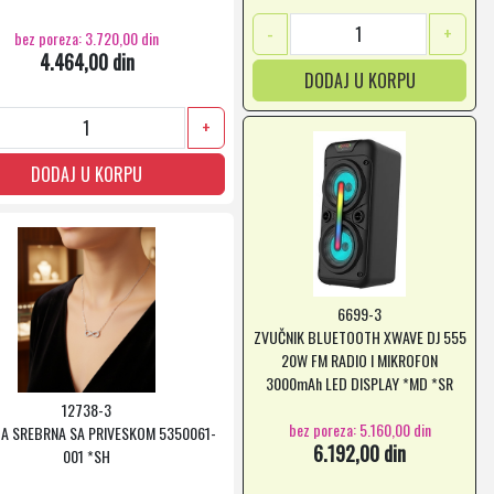
-
+
bez poreza: 3.720,00 din
4.464,00 din
DODAJ U KORPU
+
DODAJ U KORPU
6699-3
ZVUČNIK BLUETOOTH XWAVE DJ 555
20W FM RADIO I MIKROFON
3000mAh LED DISPLAY *MD *SR
12738-3
bez poreza: 5.160,00 din
A SREBRNA SA PRIVESKOM 5350061-
6.192,00 din
001 *SH