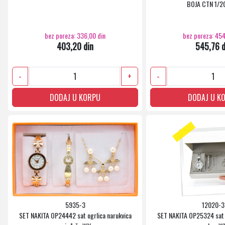
BOJA CTN 1/2
bez poreza: 336,00 din
bez poreza: 454
403,20 din
545,76 d
-
+
-
DODAJ U KORPU
DODAJ U K
5935-3
12020-3
SET NAKITA OP24442 sat ogrlica narukvica
SET NAKITA OP25324 sat n