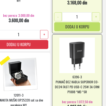
WY
3.168,00 din
bez poreza: 3.000,00 din
-
+
3.600,00 din
DODAJ U KORPU
+
DODAJ U KORPU
6396-3
PUNJAČ BEZ KABLA SUPERIOR CO-
DC24 FAST PD USB-C 25W 3A CRNI
P1008 *MD *SR
12011-3
NAKITA MUŠKI OP25320 sat sa dve
bez poreza: 1.072,50 din
narukvice WY