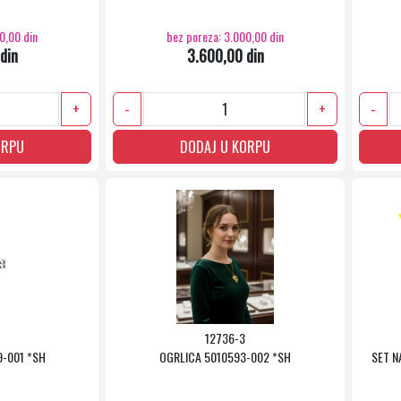
0,00 din
bez poreza: 3.000,00 din
din
3.600,00 din
+
-
+
-
ORPU
DODAJ U KORPU
12736-3
9-001 *SH
OGRLICA 5010593-002 *SH
SET N