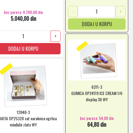
-
+
bez poreza: 4.200,00 din
5.040,00 din
DODAJ U KORPU
+
DODAJ U KORPU
6311-3
GUMICA OP24119 ICE CREAM 1/6
display 36 WY
12040-3
bez poreza: 54,00 din
AKITA OP25328 sat narukvica ogrlica
64,80 din
minđuše zlato WY