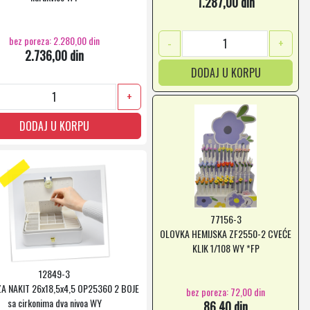
1.287,00 din
bez poreza: 2.280,00 din
-
+
2.736,00 din
DODAJ U KORPU
+
DODAJ U KORPU
77156-3
OLOVKA HEMIJSKA ZF2550-2 CVEĆE
KLIK 1/108 WY *FP
12849-3
ZA NAKIT 26x18,5x4,5 OP25360 2 BOJE
bez poreza: 72,00 din
sa cirkonima dva nivoa WY
86,40 din