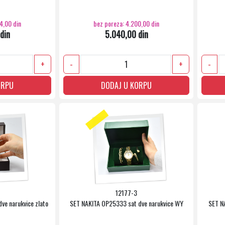
4,00 din
bez poreza: 4.200,00 din
din
5.040,00 din
+
-
+
-
ORPU
DODAJ U KORPU
12177-3
ve narukvice zlato
SET NAKITA OP25333 sat dve narukvice WY
SET N