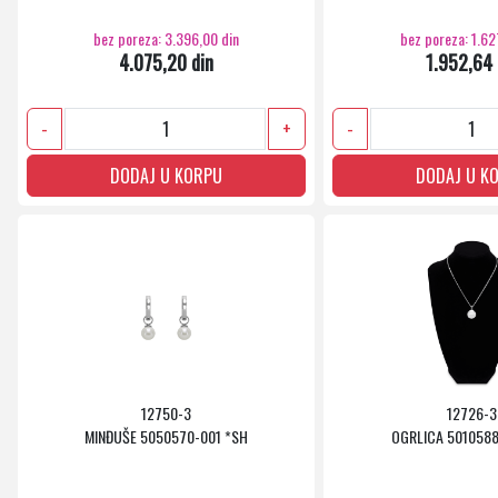
bez poreza: 3.396,00 din
bez poreza: 1.62
4.075,20 din
1.952,64 
-
+
-
DODAJ U KORPU
DODAJ U K
12750-3
12726-3
MINĐUŠE 5050570-001 *SH
OGRLICA 5010588