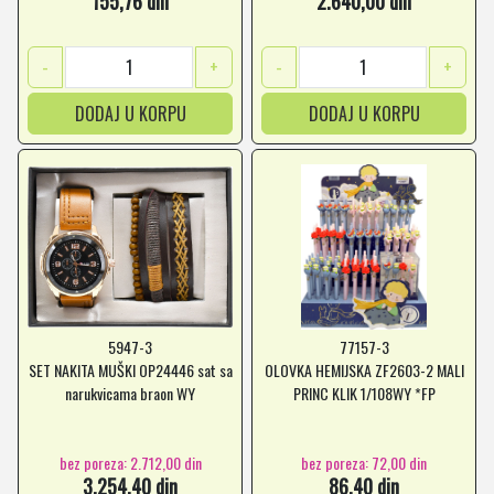
155,76 din
2.640,00 din
-
+
-
+
DODAJ U KORPU
DODAJ U KORPU
5947-3
77157-3
SET NAKITA MUŠKI OP24446 sat sa
OLOVKA HEMIJSKA ZF2603-2 MALI
narukvicama braon WY
PRINC KLIK 1/108WY *FP
bez poreza: 2.712,00 din
bez poreza: 72,00 din
3.254,40 din
86,40 din