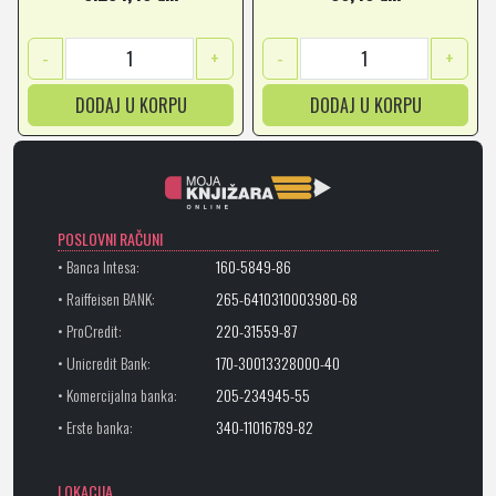
-
+
-
+
DODAJ U KORPU
DODAJ U KORPU
POSLOVNI RAČUNI
• Banca Intesa:
160-5849-86
• Raiffeisen BANK:
265-6410310003980-68
• ProCredit:
220-31559-87
• Unicredit Bank:
170-30013328000-40
• Komercijalna banka:
205-234945-55
• Erste banka:
340-11016789-82
LOKACIJA