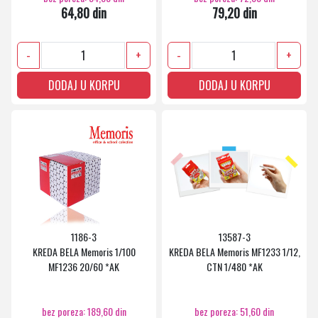
64,80 din
79,20 din
-
+
-
+
DODAJ U KORPU
DODAJ U KORPU
1186-3
13587-3
KREDA BELA Memoris 1/100
KREDA BELA Memoris MF1233 1/12,
MF1236 20/60 *AK
CTN 1/480 *AK
bez poreza: 189,60 din
bez poreza: 51,60 din