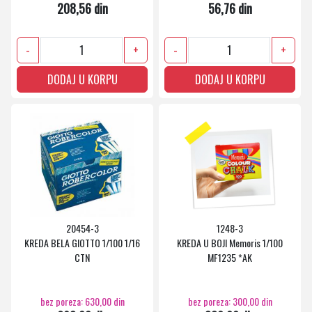
208,56 din
56,76 din
-
+
-
+
DODAJ U KORPU
DODAJ U KORPU
20454-3
1248-3
KREDA BELA GIOTTO 1/100 1/16
KREDA U BOJI Memoris 1/100
CTN
MF1235 *AK
bez poreza: 630,00 din
bez poreza: 300,00 din