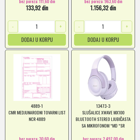
bez poreza: 111,60 din
bez poreza: 963,60 din
133,92 din
1.156,32 din
-
+
-
+
DODAJ U KORPU
DODAJ U KORPU
4889-1
13473-3
CMR MEDJUNARODNI TOVARNI LIST
SLUŠALICE XWAVE MX100
NCR 4889
BLUETOOTH STEREO LJUBIČASTA
SA MIKROFONOM *MD *SR
bez poreza: 30,60 din
bez poreza: 2.497,00 din