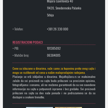
Majora Gavrilovića 40
11420, Smederevska Palanka
Srbija
• Telefon:
+381 26 330 000
REGISTRACIONI PODACI
• PIB:
101385092
• Matični broj:
06384005
Cene su iskazane u dinarima, važe samo za kupovinu preko ovog sajta i
mogu se razlikovati od cena u našim maloprodajnim radnjama.
Plaćanje se vrši isključivo u dinarima. MojaKnjižara.rs se maksimalno
zalaže da svi proizvodi na sajtu budu prikazani sa preciznim opisima,
fotografijama i cenama, ali ne možemo garantovati da su sve navedene
informacije na sajtu u potpunosti ispravne i bez grešaka. Svi proizvodi
prikazani na sajtu su deo naše ponude i ne podrazumeva se da su
dostupni u svakom trenutku.