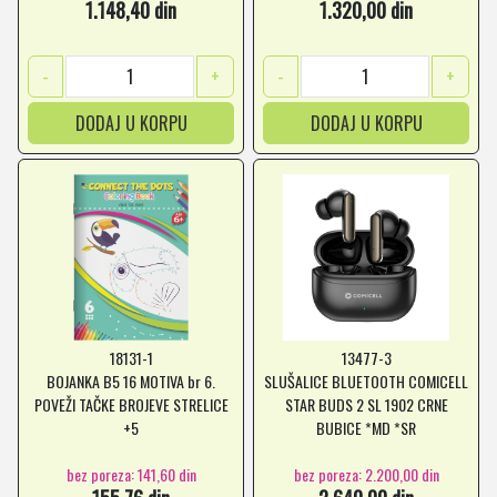
1.148,40 din
1.320,00 din
-
+
-
+
DODAJ U KORPU
DODAJ U KORPU
18131-1
13477-3
BOJANKA B5 16 MOTIVA br 6.
SLUŠALICE BLUETOOTH COMICELL
POVEŽI TAČKE BROJEVE STRELICE
STAR BUDS 2 SL 1902 CRNE
+5
BUBICE *MD *SR
bez poreza: 141,60 din
bez poreza: 2.200,00 din