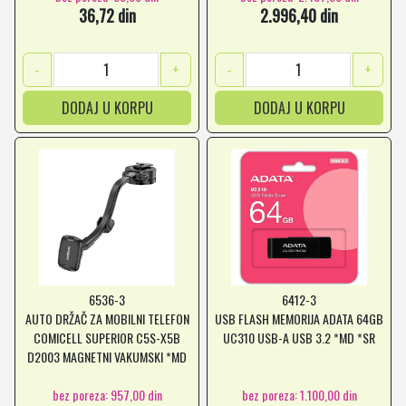
36,72 din
2.996,40 din
-
+
-
+
DODAJ U KORPU
DODAJ U KORPU
6536-3
6412-3
AUTO DRŽAČ ZA MOBILNI TELEFON
USB FLASH MEMORIJA ADATA 64GB
COMICELL SUPERIOR C5S-X5B
UC310 USB-A USB 3.2 *MD *SR
D2003 MAGNETNI VAKUMSKI *MD
*SR
bez poreza: 957,00 din
bez poreza: 1.100,00 din