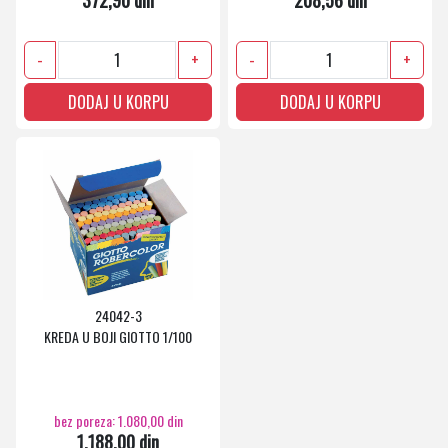
372,90 din
208,56 din
-
+
-
+
DODAJ U KORPU
DODAJ U KORPU
24042-3
KREDA U BOJI GIOTTO 1/100
bez poreza: 1.080,00 din
1.188,00 din