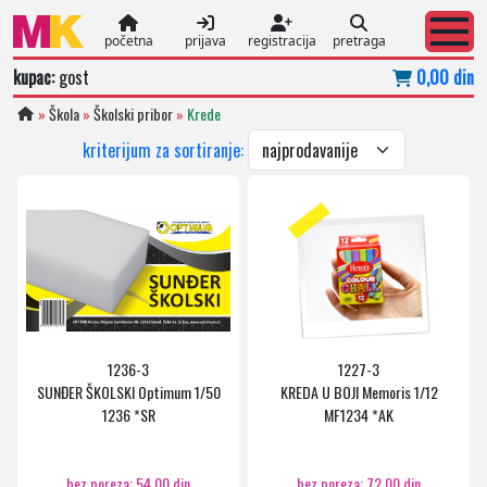
početna
prijava
registracija
pretraga
kupac:
gost
0,00 din
»
Škola
»
Školski pribor
»
Krede
kriterijum za sortiranje:
1236-3
1227-3
SUNĐER ŠKOLSKI Optimum 1/50
KREDA U BOJI Memoris 1/12
1236 *SR
MF1234 *AK
bez poreza: 54,00 din
bez poreza: 72,00 din