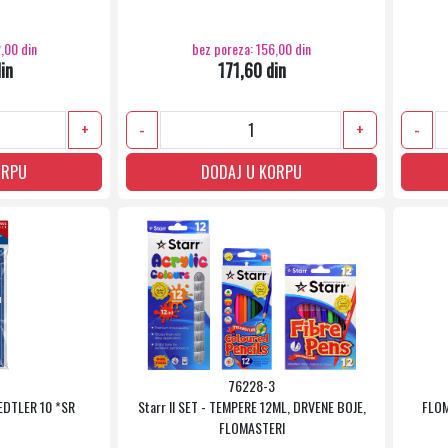
,00 din
bez poreza: 156,00 din
in
171,60 din
+
-
+
-
ORPU
DODAJ U KORPU
76228-3
EDTLER 10 *SR
Starr II SET - TEMPERE 12ML, DRVENE BOJE,
FLOM
FLOMASTERI