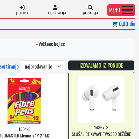
MENU
prijava
registracija
pretraga
0,00 din
»
Voštane bojice
IZDVAJAMO IZ PONUDE
 sortiranje:
14367-3
1304-3
SLUŠALICE XWAVE TWS300 BEŽIČNE
FLOMASTER Memoris 1/12 *AK