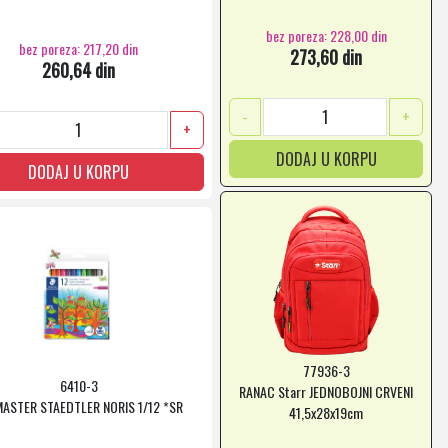
bez poreza: 228,00 din
bez poreza: 217,20 din
273,60 din
260,64 din
-
+
+
DODAJ U KORPU
DODAJ U KORPU
77936-3
6410-3
RANAC Starr JEDNOBOJNI CRVENI
ASTER STAEDTLER NORIS 1/12 *SR
41,5x28x19cm