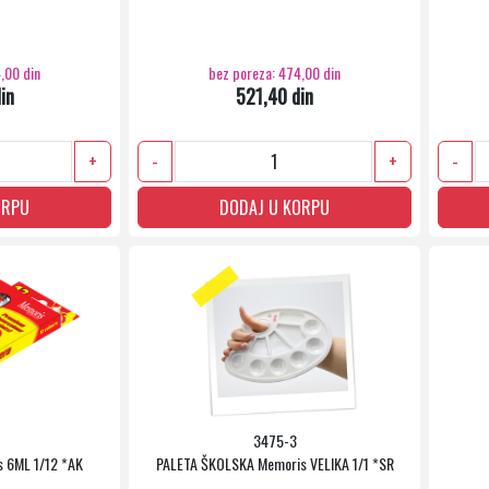
,00 din
bez poreza: 474,00 din
in
521,40 din
+
-
+
-
ORPU
DODAJ U KORPU
3475-3
 6ML 1/12 *AK
PALETA ŠKOLSKA Memoris VELIKA 1/1 *SR