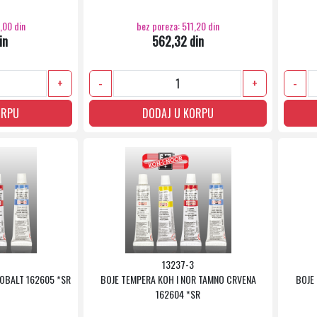
,00 din
bez poreza: 511,20 din
in
562,32 din
+
-
+
-
ORPU
DODAJ U KORPU
13237-3
KOBALT 162605 *SR
BOJE TEMPERA KOH I NOR TAMNO CRVENA
BOJE
162604 *SR