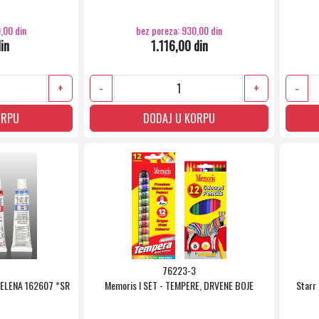
,00 din
bez poreza: 930,00 din
in
1.116,00 din
+
-
+
-
ORPU
DODAJ U KORPU
76223-3
ZELENA 162607 *SR
Memoris I SET - TEMPERE, DRVENE BOJE
Starr