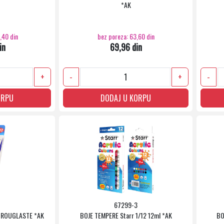
*AK
,40 din
bez poreza: 63,60 din
in
69,96 din
+
-
+
-
ORPU
DODAJ U KORPU
67299-3
 TROUGLASTE *AK
BOJE TEMPERE Starr 1/12 12ml *AK
BO