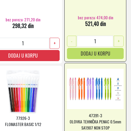
bez poreza: 474,00 din
bez poreza: 271,20 din
521,40 din
298,32 din
-
+
+
DODAJ U KORPU
DODAJ U KORPU
47391-3
77926-3
OLOVKA TEHNIČKA PENAC 0.5mm
FLOMASTER BASIC 1/12
SA1907 NON STOP