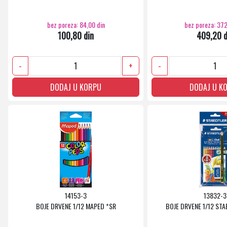
bez poreza: 84,00 din
bez poreza: 372
100,80 din
409,20 d
-
+
-
DODAJ U KORPU
DODAJ U K
14153-3
13832-3
BOJE DRVENE 1/12 MAPED *SR
BOJE DRVENE 1/12 STA