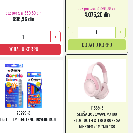
bez poreza: 3.396,00 din
bez poreza: 580,80 din
4.075,20 din
696,96 din
-
+
+
DODAJ U KORPU
DODAJ U KORPU
11539-3
76227-3
SLUŠALICE XWAVE MX100
 I SET - TEMPERE 12ML, DRVENE BOJE
BLUETOOTH STEREO ROZE SA
MIKROFONOM *MD *SR