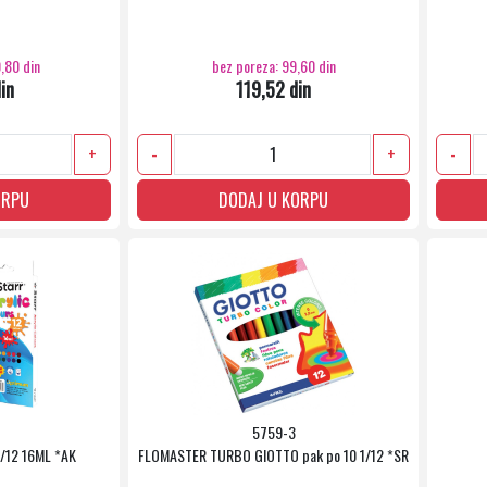
,80 din
bez poreza: 99,60 din
in
119,52 din
+
-
+
-
ORPU
DODAJ U KORPU
5759-3
/12 16ML *AK
FLOMASTER TURBO GIOTTO pak po 10 1/12 *SR