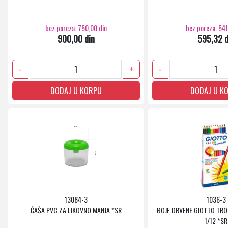
bez poreza: 750,00 din
bez poreza: 541
900,00 din
595,32 d
-
+
-
DODAJ U KORPU
DODAJ U K
13084-3
1036-3
ČAŠA PVC ZA LIKOVNO MANJA *SR
BOJE DRVENE GIOTTO TR
1/12 *SR