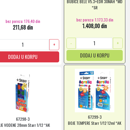
BUBICE BELE V5.3+EDR 30MAH *MD
*SR
bez poreza: 1.173,33 din
bez poreza: 176,40 din
1.408,00 din
211,68 din
-
+
+
DODAJ U KORPU
DODAJ U KORPU
67299-3
67298-3
BOJE TEMPERE Starr 1/12 12ml *AK
JE VODENE 28mm Starr 1/12 *AK