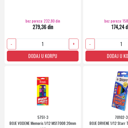
bez poreza: 232,80 din
bez poreza: 158
279,36 din
174,24 d
-
+
-
DODAJ U KORPU
DODAJ U K
5751-3
70102-3
BOJE VODENE Memoris 1/12 MS17008 20mm
BOJE DRVENE 1/12 Starr