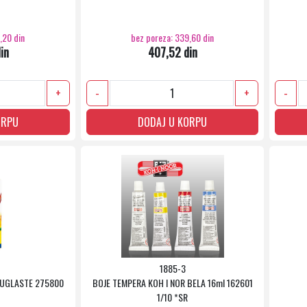
,20 din
bez poreza: 339,60 din
in
407,52 din
+
-
+
-
ORPU
DODAJ U KORPU
1885-3
OUGLASTE 275800
BOJE TEMPERA KOH I NOR BELA 16ml 162601
1/10 *SR