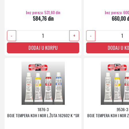
bez poreza: 531,60 din
bez poreza: 600
584,76 din
660,00 d
-
+
-
DODAJ U KORPU
DODAJ U K
1876-3
9536-3
BOJE TEMPERA KOH I NOR L.ŽUTA 162602 K *SR
BOJE TEMPERA KOH I NOR 