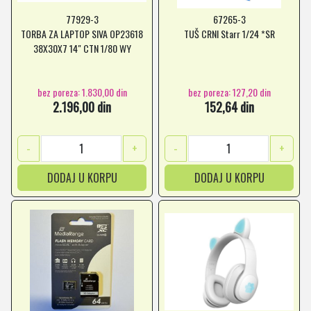
77929-3
67265-3
TORBA ZA LAPTOP SIVA OP23618
TUŠ CRNI Starr 1/24 *SR
38X30X7 14" CTN 1/80 WY
bez poreza: 1.830,00 din
bez poreza: 127,20 din
2.196,00 din
152,64 din
-
+
-
+
DODAJ U KORPU
DODAJ U KORPU