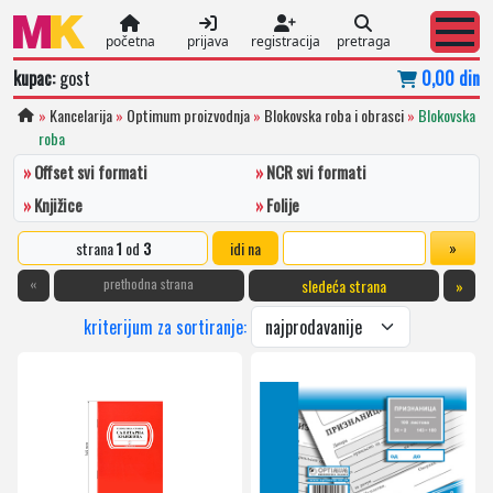
početna
prijava
registracija
pretraga
kupac:
gost
0,00 din
»
Kancelarija
»
Optimum proizvodnja
»
Blokovska roba i obrasci
»
Blokovska
roba
»
Offset svi formati
»
NCR svi formati
»
Knjižice
»
Folije
strana
1
od
3
idi na
«
prethodna strana
sledeća strana
»
kriterijum za sortiranje: