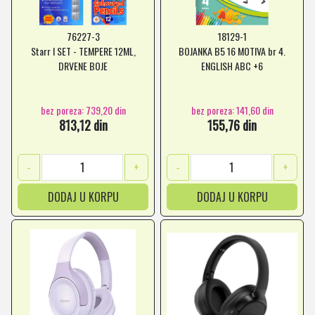
76227-3
18129-1
Starr I SET - TEMPERE 12ML,
BOJANKA B5 16 MOTIVA br 4.
DRVENE BOJE
ENGLISH ABC +6
bez poreza: 739,20 din
bez poreza: 141,60 din
813,12 din
155,76 din
-
+
-
+
DODAJ U KORPU
DODAJ U KORPU