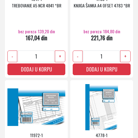
TREBOVANJE A5 NCR 4841 *BR
KNJIGA ŠANKA A4 OFSET 4783 *BR
bez poreza: 139,20 din
bez poreza: 184,80 din
167,04 din
221,76 din
-
+
-
+
DODAJ U KORPU
DODAJ U KORPU
11972-1
4778-1