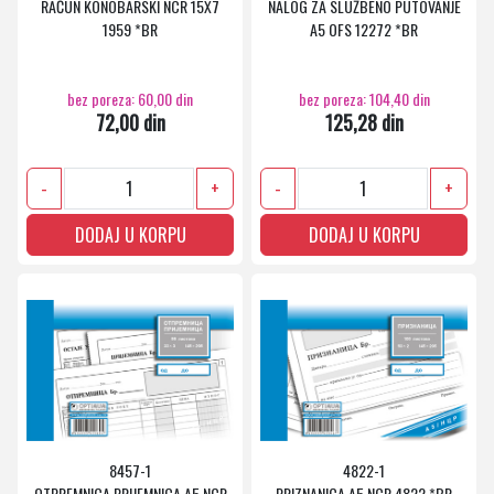
RAČUN KONOBARSKI NCR 15X7
NALOG ZA SLUŽBENO PUTOVANJE
1959 *BR
A5 OFS 12272 *BR
bez poreza: 60,00 din
bez poreza: 104,40 din
72,00 din
125,28 din
-
+
-
+
DODAJ U KORPU
DODAJ U KORPU
8457-1
4822-1
OTPREMNICA PRIJEMNICA A5 NCR
PRIZNANICA A5 NCR 4822 *BR