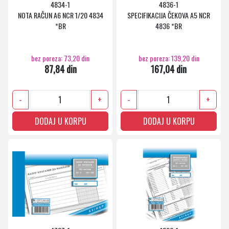
4834-1
4836-1
NOTA RAČUN A6 NCR 1/20 4834
SPECIFIKACIJA ČEKOVA A5 NCR
*BR
4836 *BR
bez poreza: 73,20 din
bez poreza: 139,20 din
87,84 din
167,04 din
-
+
-
+
DODAJ U KORPU
DODAJ U KORPU