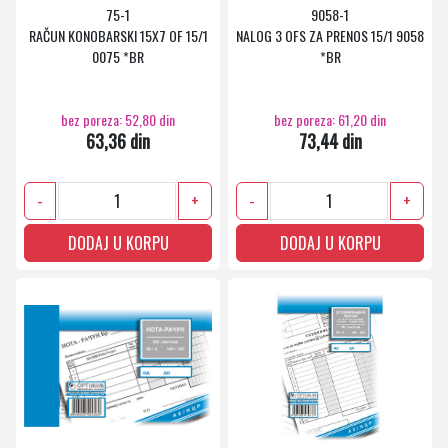
75-1
9058-1
RAČUN KONOBARSKI 15X7 OF 15/1
NALOG 3 OFS ZA PRENOS 15/1 9058
0075 *BR
*BR
bez poreza: 52,80 din
bez poreza: 61,20 din
63,36 din
73,44 din
-
+
-
+
DODAJ U KORPU
DODAJ U KORPU