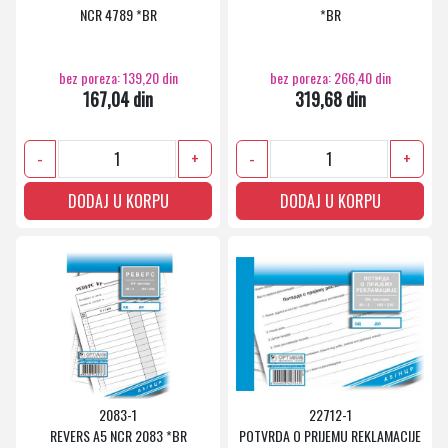
NCR 4789 *BR
*BR
bez poreza: 139,20 din
bez poreza: 266,40 din
167,04 din
319,68 din
-
+
-
+
DODAJ U KORPU
DODAJ U KORPU
2083-1
22712-1
REVERS A5 NCR 2083 *BR
POTVRDA O PRIJEMU REKLAMACIJE