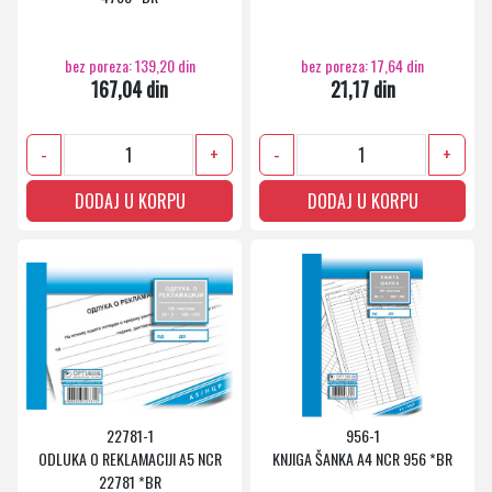
bez poreza: 139,20 din
bez poreza: 17,64 din
167,04 din
21,17 din
-
+
-
+
DODAJ U KORPU
DODAJ U KORPU
22781-1
956-1
ODLUKA O REKLAMACIJI A5 NCR
KNJIGA ŠANKA A4 NCR 956 *BR
22781 *BR