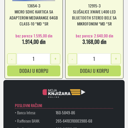
13654-3
12915-3
MICRO SDHC KARTICA SA
SLUŠALICE XWAVE L400 LED
ADAPTEROM MEDIARANGE 64GB
BLUETOOTH STEREO BELE SA
CLASS-10 *MD *SR
MIKROFONOM *MD *SR
bez poreza: 1.595,00 din
bez poreza: 2.640,00 din
1.914,00 din
3.168,00 din
-
+
-
+
DODAJ U KORPU
DODAJ U KORPU
POSLOVNI RAČUNI
• Banca Intesa:
160-5849-86
• Raiffeisen BANK:
265-6410310003980-68