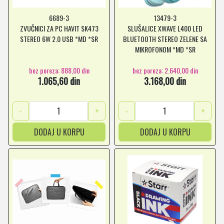
6689-3
13479-3
ZVUČNICI ZA PC HAVIT SK473
SLUŠALICE XWAVE L400 LED
STEREO 6W 2.0 USB *MD *SR
BLUETOOTH STEREO ZELENE SA
MIKROFONOM *MD *SR
bez poreza: 888,00 din
bez poreza: 2.640,00 din
1.065,60 din
3.168,00 din
-
+
-
+
DODAJ U KORPU
DODAJ U KORPU