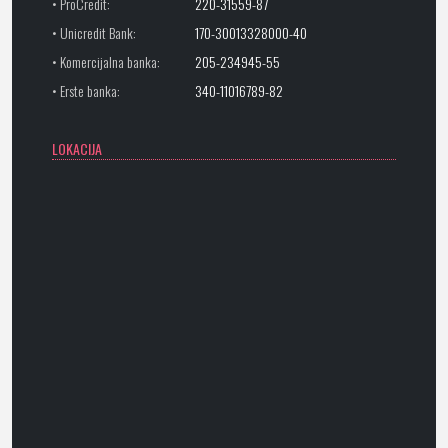
• ProCredit:
220-31559-87
• Unicredit Bank:
170-30013328000-40
• Komercijalna banka:
205-234945-55
• Erste banka:
340-11016789-82
LOKACIJA