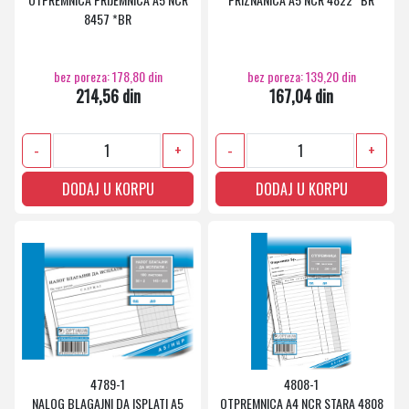
8457 *BR
bez poreza: 178,80 din
bez poreza: 139,20 din
214,56 din
167,04 din
-
+
-
+
DODAJ U KORPU
DODAJ U KORPU
4789-1
4808-1
NALOG BLAGAJNI DA ISPLATI A5
OTPREMNICA A4 NCR STARA 4808