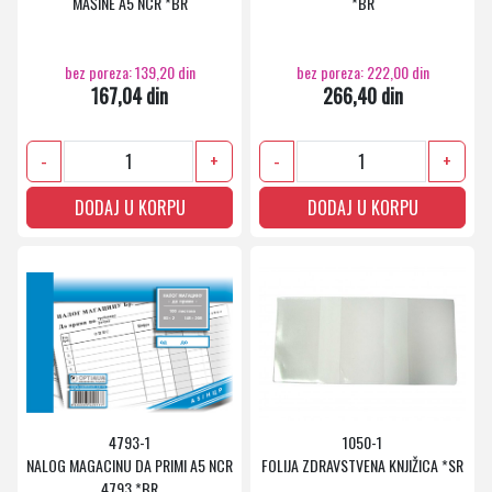
MAŠINE A5 NCR *BR
*BR
bez poreza: 139,20 din
bez poreza: 222,00 din
167,04 din
266,40 din
-
+
-
+
DODAJ U KORPU
DODAJ U KORPU
4793-1
1050-1
NALOG MAGACINU DA PRIMI A5 NCR
FOLIJA ZDRAVSTVENA KNJIŽICA *SR
4793 *BR