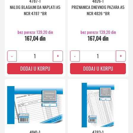
4787-1
4826-1
NALOG BLAGAJNI DA NAPLATI A5
PRIZNANICA DNEVNOG PAZARA A5
NCR 4787 *BR
NCR 4826 *BR
bez poreza: 139,20 din
bez poreza: 139,20 din
167,04 din
167,04 din
-
+
-
+
DODAJ U KORPU
DODAJ U KORPU
4841-1
4783-1