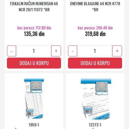
FISKALNI RAČUN NUMERISAN A6
DNEVNIK BLAGAJNE A4 NCR 4778
NCR 20/1 11972 *BR
*BR
bez poreza: 112,80 din
bez poreza: 266,40 din
135,36 din
319,68 din
-
+
-
+
DODAJ U KORPU
DODAJ U KORPU
1959-1
12272-1