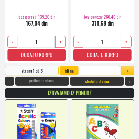
bez poreza: 139,20 din
bez poreza: 266,40 din
167,04 din
319,68 din
-
+
-
+
DODAJ U KORPU
DODAJ U KORPU
strana
1
od
3
idi na
«
prethodna strana
sledeća strana
»
IZDVAJAMO IZ PONUDE