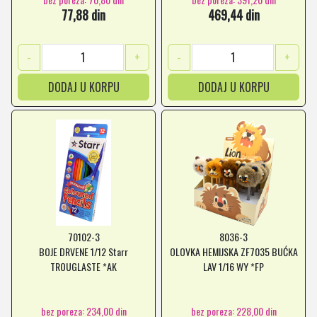
77,88 din
469,44 din
-
+
-
+
DODAJ U KORPU
DODAJ U KORPU
70102-3
8036-3
BOJE DRVENE 1/12 Starr
OLOVKA HEMIJSKA ZF7035 BUĆKA
TROUGLASTE *AK
LAV 1/16 WY *FP
bez poreza: 234,00 din
bez poreza: 228,00 din