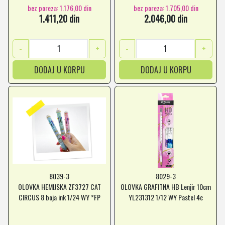
bez poreza: 1.176,00 din
bez poreza: 1.705,00 din
1.411,20 din
2.046,00 din
-
+
-
+
DODAJ U KORPU
DODAJ U KORPU
8039-3
8029-3
OLOVKA HEMIJSKA ZF3727 CAT
OLOVKA GRAFITNA HB Lenjir 10cm
CIRCUS 8 boja ink 1/24 WY *FP
YL231312 1/12 WY Pastel 4c