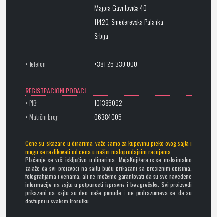
Majora Gavrilovića 40
11420, Smederevska Palanka
Srbija
• Telefon:
+381 26 330 000
REGISTRACIONI PODACI
• PIB:
101385092
• Matični broj:
06384005
Cene su iskazane u dinarima, važe samo za kupovinu preko ovog sajta i
mogu se razlikovati od cena u našim maloprodajnim radnjama.
Plaćanje se vrši isključivo u dinarima. MojaKnjižara.rs se maksimalno
zalaže da svi proizvodi na sajtu budu prikazani sa preciznim opisima,
fotografijama i cenama, ali ne možemo garantovati da su sve navedene
informacije na sajtu u potpunosti ispravne i bez grešaka. Svi proizvodi
prikazani na sajtu su deo naše ponude i ne podrazumeva se da su
dostupni u svakom trenutku.