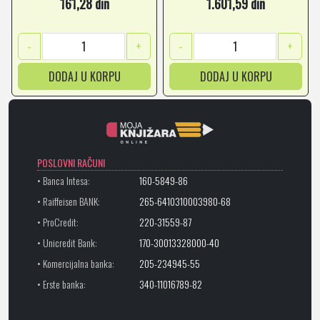
161,28 din
1.601,59 din
-
+
-
+
DODAJ U KORPU
DODAJ U KORPU
POSLOVNI RAČUNI
• Banca Intesa:
160-5849-86
• Raiffeisen BANK:
265-6410310003980-68
• ProCredit:
220-31559-87
• Unicredit Bank:
170-30013328000-40
• Komercijalna banka:
205-234945-55
• Erste banka:
340-11016789-82