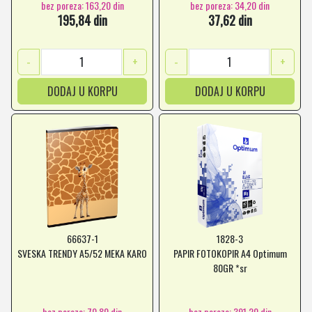
bez poreza: 163,20 din
bez poreza: 34,20 din
195,84 din
37,62 din
-
+
-
+
DODAJ U KORPU
DODAJ U KORPU
66637-1
1828-3
SVESKA TRENDY A5/52 MEKA KARO
PAPIR FOTOKOPIR A4 Optimum
80GR *sr
bez poreza: 70,80 din
bez poreza: 391,20 din