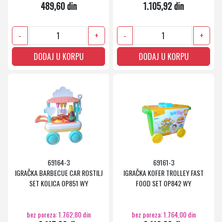
489,60 din
1.105,92 din
-
+
-
+
DODAJ U KORPU
DODAJ U KORPU
69164-3
69161-3
IGRAČKA BARBECUE CAR ROSTILJ
IGRAČKA KOFER TROLLEY FAST
SET KOLICA OP851 WY
FOOD SET OP842 WY
bez poreza: 1.762,80 din
bez poreza: 1.764,00 din