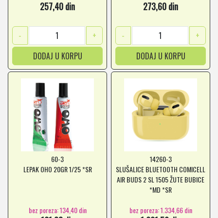
257,40 din
273,60 din
-
+
-
+
DODAJ U KORPU
DODAJ U KORPU
60-3
14260-3
LEPAK OHO 20GR 1/25 *SR
SLUŠALICE BLUETOOTH COMICELL
AIR BUDS 2 SL 1505 ŽUTE BUBICE
*MD *SR
bez poreza: 134,40 din
bez poreza: 1.334,66 din