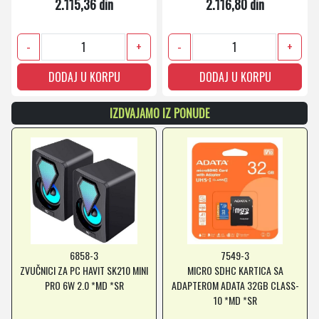
2.115,36 din
2.116,80 din
-
+
-
+
DODAJ U KORPU
DODAJ U KORPU
IZDVAJAMO IZ PONUDE
6858-3
7549-3
ZVUČNICI ZA PC HAVIT SK210 MINI
MICRO SDHC KARTICA SA
PRO 6W 2.0 *MD *SR
ADAPTEROM ADATA 32GB CLASS-
10 *MD *SR