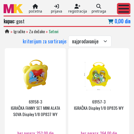
početna
prijava
registracija
pretraga
kupac:
gost
0,00 din
»
Igračke
»
Za dečake
»
Setovi
kriterijum za sortiranje:
69158-3
69157-3
IGRAČKA FANNY SET MINI ALATA
IGRAČKA Displey 1/8 OP835 WY
SOVA Displey 1/8 OP837 WY
bez poreza: 252,00 din
bez poreza: 264,00 din