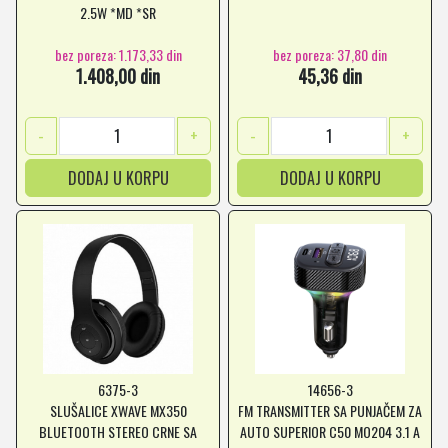
2.5W *MD *SR
bez poreza: 1.173,33 din
bez poreza: 37,80 din
1.408,00 din
45,36 din
-
+
-
+
DODAJ U KORPU
DODAJ U KORPU
6375-3
14656-3
SLUŠALICE XWAVE MX350
FM TRANSMITTER SA PUNJAČEM ZA
BLUETOOTH STEREO CRNE SA
AUTO SUPERIOR C50 MO204 3.1 A