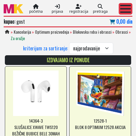
početna
prijava
registracija
pretraga
kupac:
gost
0,00 din
»
Kancelarija
»
Optimum proizvodnja
»
Blokovska roba i obrasci
»
Obrasci
»
Za oružje
kriterijum za sortiranje:
IZDVAJAMO IZ PONUDE
14364-3
12528-1
SLUŠALICE XWAVE TWS120
BLOK II OPTIMUM 12528 AKCIJA
BEŽIČNE BUBICE BELE 30MAH