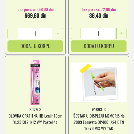
bez poreza: 558,00 din
bez poreza: 72,00 din
669,60 din
86,40 din
-
+
-
+
DODAJ U KORPU
DODAJ U KORPU
8029-3
61893-3
OLOVKA GRAFITNA HB Lenjir 10cm
ŠESTAR U DISPLEJU MEMORIS No
YL231312 1/12 WY Pastel 4c
2009 Epruveta OP488 1/24 CTN
1/576 MIX WY *AK