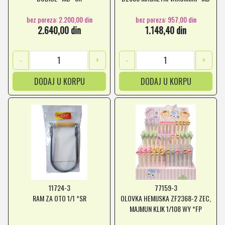
*SR
bez poreza: 2.200,00 din
bez poreza: 957,00 din
2.640,00 din
1.148,40 din
-
+
-
+
DODAJ U KORPU
DODAJ U KORPU
11724-3
77159-3
RAM ZA OTO 1/1 *SR
OLOVKA HEMIJSKA ZF2368-2 ZEC,
MAJMUN KLIK 1/108 WY *FP