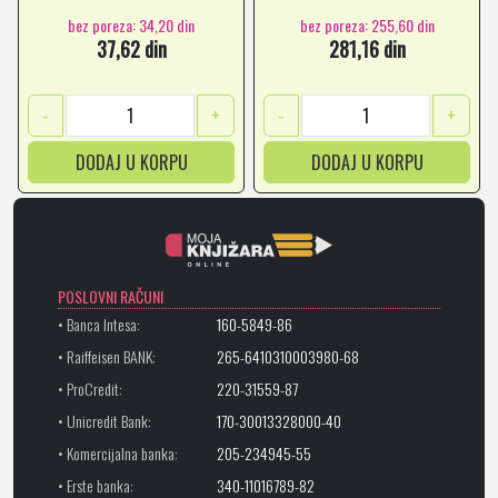
bez poreza: 34,20 din
bez poreza: 255,60 din
37,62 din
281,16 din
-
+
-
+
DODAJ U KORPU
DODAJ U KORPU
POSLOVNI RAČUNI
• Banca Intesa:
160-5849-86
• Raiffeisen BANK:
265-6410310003980-68
• ProCredit:
220-31559-87
• Unicredit Bank:
170-30013328000-40
• Komercijalna banka:
205-234945-55
• Erste banka:
340-11016789-82