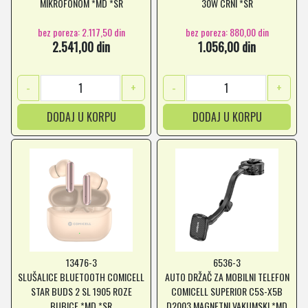
MIKROFONOM *MD *SR
30W CRNI *SR
bez poreza: 2.117,50 din
bez poreza: 880,00 din
2.541,00 din
1.056,00 din
-
+
-
+
DODAJ U KORPU
DODAJ U KORPU
13476-3
6536-3
SLUŠALICE BLUETOOTH COMICELL
AUTO DRŽAČ ZA MOBILNI TELEFON
STAR BUDS 2 SL 1905 ROZE
COMICELL SUPERIOR C5S-X5B
BUBICE *MD *SR
D2003 MAGNETNI VAKUMSKI *MD