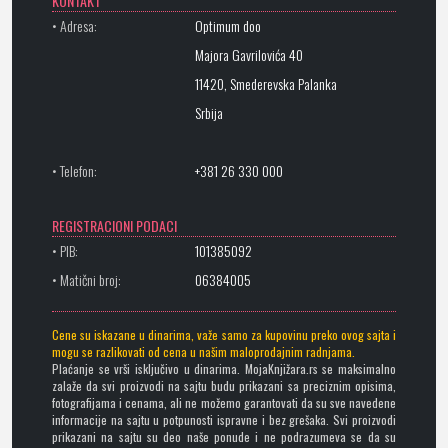
KONTAKT
• Adresa:
Optimum doo
Majora Gavrilovića 40
11420, Smederevska Palanka
Srbija
• Telefon:
+381 26 330 000
REGISTRACIONI PODACI
• PIB:
101385092
• Matični broj:
06384005
Cene su iskazane u dinarima, važe samo za kupovinu preko ovog sajta i
mogu se razlikovati od cena u našim maloprodajnim radnjama.
Plaćanje se vrši isključivo u dinarima. MojaKnjižara.rs se maksimalno
zalaže da svi proizvodi na sajtu budu prikazani sa preciznim opisima,
fotografijama i cenama, ali ne možemo garantovati da su sve navedene
informacije na sajtu u potpunosti ispravne i bez grešaka. Svi proizvodi
prikazani na sajtu su deo naše ponude i ne podrazumeva se da su