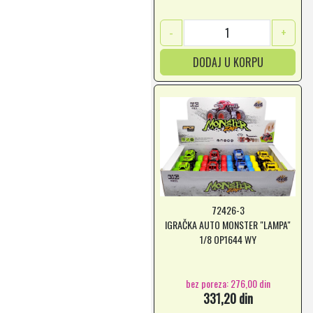
-
+
DODAJ U KORPU
72426-3
IGRAČKA AUTO MONSTER "LAMPA"
1/8 OP1644 WY
bez poreza: 276,00 din
331,20 din