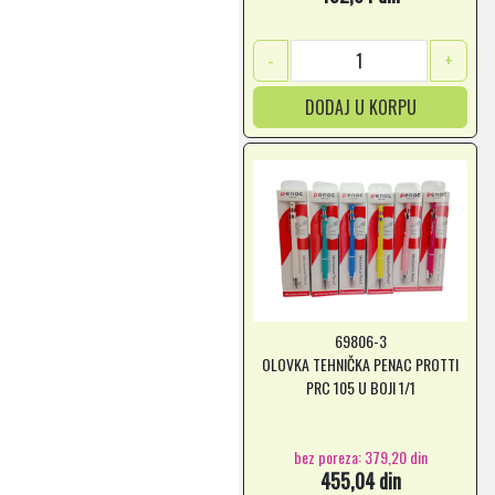
-
+
DODAJ U KORPU
69806-3
OLOVKA TEHNIČKA PENAC PROTTI
PRC 105 U BOJI 1/1
bez poreza: 379,20 din
455,04 din