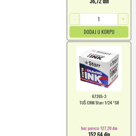
36,72 din
-
+
DODAJ U KORPU
67265-3
TUŠ CRNI Starr 1/24 *SR
bez poreza: 127,20 din
152,64 din