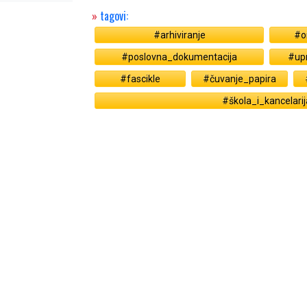
»
tagovi:
#arhiviranje
#o
#poslovna_dokumentacija
#up
#fascikle
#čuvanje_papira
#škola_i_kancelarij