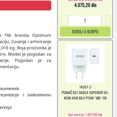
4.075,20 din
-
+
DODAJ U KORPU
ta *Ak brenda Optimum
iju, čuvanje i arhiviranje
016 kg. Boja proizvoda je
tore. Model je pogodan za
tacije. Pogodan je za
umentaciju.
14267-3
dokumenata
PUNJAČ BEZ KABLA SUPERIOR SU-
ezentacije i svakodnevnu
4500 45W BELI P1166 *MD *SR
tećenja
bez poreza: 1.452,00 din