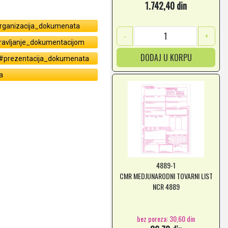
1.742,40 din
rganizacija_dokumenata
-
+
ravljanje_dokumentacijom
DODAJ U KORPU
#prezentacija_dokumenata
a
4889-1
CMR MEDJUNARODNI TOVARNI LIST
NCR 4889
bez poreza: 30,60 din