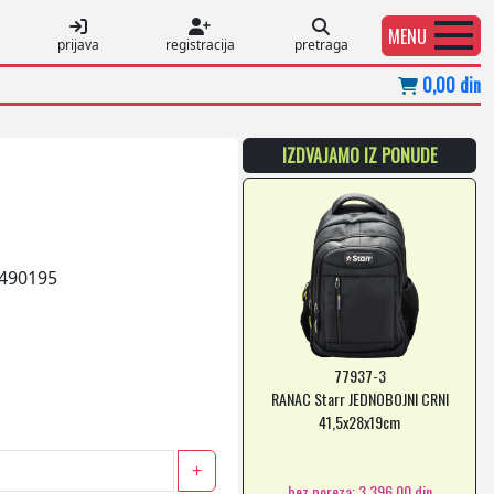
MENU
prijava
registracija
pretraga
0,00 din
IZDVAJAMO IZ PONUDE
490195
77937-3
RANAC Starr JEDNOBOJNI CRNI
41,5x28x19cm
+
bez poreza: 3.396,00 din