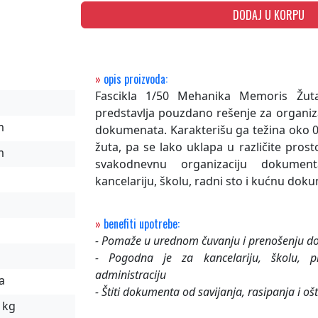
DODAJ U KORPU
»
opis proizvoda:
Fascikla 1/50 Mehanika Memoris Žu
predstavlja pouzdano rešenje za organizac
m
dokumenata. Karakterišu ga težina oko 0,
žuta, pa se lako uklapa u različite pros
m
svakodnevnu organizaciju dokumen
kancelariju, školu, radni sto i kućnu dok
»
benefiti upotrebe:
- Pomaže u urednom čuvanju i prenošenju 
- Pogodna je za kancelariju, školu, pr
administraciju
a
- Štiti dokumenta od savijanja, rasipanja i oš
 kg