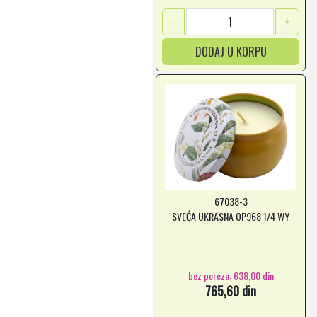
-
+
DODAJ U KORPU
67038-3
SVEĆA UKRASNA OP968 1/4 WY
bez poreza: 638,00 din
765,60 din