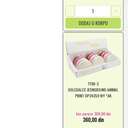
-
+
DODAJ U KORPU
7196-3
OGLEDALCE JEDNOBOJNO ANIMAL
PRINT OP24359 WY *AK
bez poreza: 300,00 din
360,00 din