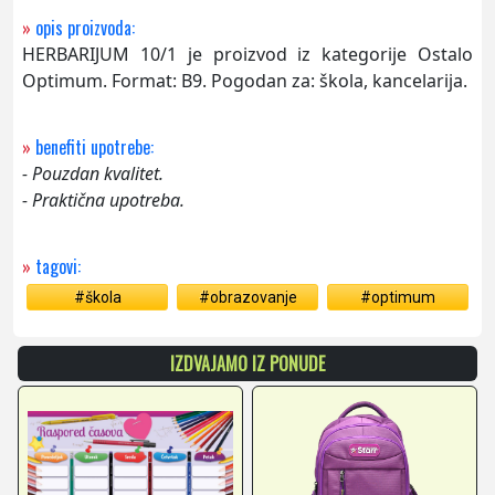
»
opis proizvoda:
HERBARIJUM 10/1 je proizvod iz kategorije Ostalo
Optimum. Format: B9. Pogodan za: škola, kancelarija.
»
benefiti upotrebe:
- Pouzdan kvalitet.
- Praktična upotreba.
»
tagovi:
#škola
#obrazovanje
#optimum
IZDVAJAMO IZ PONUDE