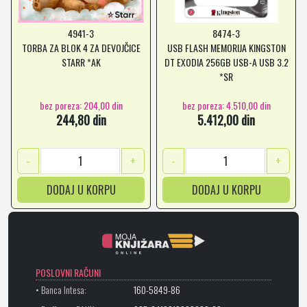
4941-3
8474-3
TORBA ZA BLOK 4 ZA DEVOJČICE
USB FLASH MEMORIJA KINGSTON
STARR *AK
DT EXODIA 256GB USB-A USB 3.2
*SR
bez poreza: 204,00 din
bez poreza: 4.510,00 din
244,80 din
5.412,00 din
-
+
-
+
DODAJ U KORPU
DODAJ U KORPU
POSLOVNI RAČUNI
• Banca Intesa:
160-5849-86