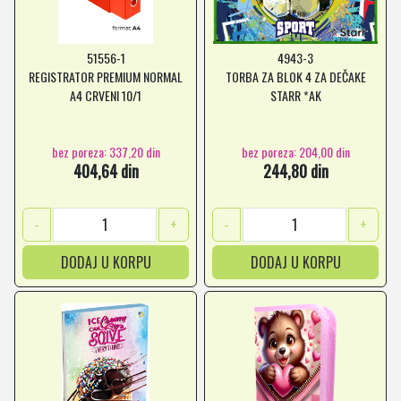
51556-1
4943-3
REGISTRATOR PREMIUM NORMAL
TORBA ZA BLOK 4 ZA DEČAKE
A4 CRVENI 10/1
STARR *AK
bez poreza: 337,20 din
bez poreza: 204,00 din
404,64 din
244,80 din
-
+
-
+
DODAJ U KORPU
DODAJ U KORPU