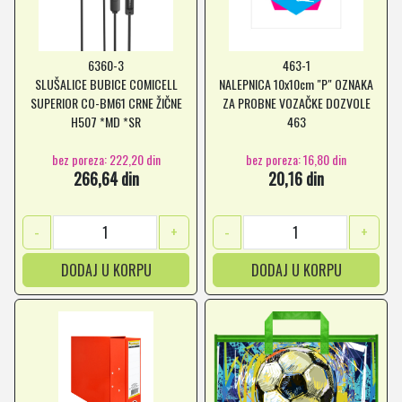
6360-3
463-1
SLUŠALICE BUBICE COMICELL
NALEPNICA 10x10cm "P" OZNAKA
SUPERIOR CO-BM61 CRNE ŽIČNE
ZA PROBNE VOZAČKE DOZVOLE
H507 *MD *SR
463
bez poreza: 222,20 din
bez poreza: 16,80 din
266,64 din
20,16 din
-
+
-
+
DODAJ U KORPU
DODAJ U KORPU