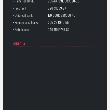
• Raiffeisen BANK:
265-6410310003980-68
• ProCredit:
220-31559-87
• Unicredit Bank:
170-30013328000-40
• Komercijalna banka:
205-234945-55
• Erste banka:
340-11016789-82
LOKACIJA