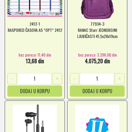
2412-1
77934-3
RASPORED ČASOVA A5 *OPT* 2412
RANAC Starr JEDNOBOJNI
LJUBIČASTI 41,5x28x19cm
bez poreza: 11,40 din
bez poreza: 3.396,00 din
13,68 din
4.075,20 din
-
+
-
+
DODAJ U KORPU
DODAJ U KORPU