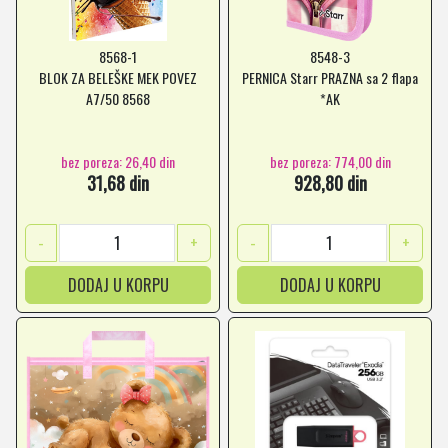
8568-1
8548-3
BLOK ZA BELEŠKE MEK POVEZ
PERNICA Starr PRAZNA sa 2 flapa
A7/50 8568
*AK
bez poreza: 26,40 din
bez poreza: 774,00 din
31,68 din
928,80 din
-
+
-
+
DODAJ U KORPU
DODAJ U KORPU