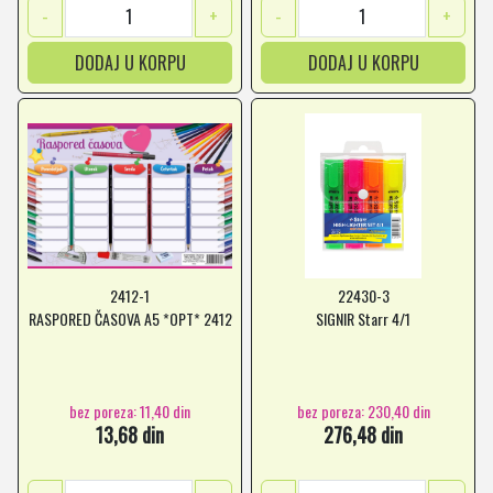
-
+
-
+
DODAJ U KORPU
DODAJ U KORPU
2412-1
22430-3
RASPORED ČASOVA A5 *OPT* 2412
SIGNIR Starr 4/1
bez poreza: 11,40 din
bez poreza: 230,40 din
13,68 din
276,48 din