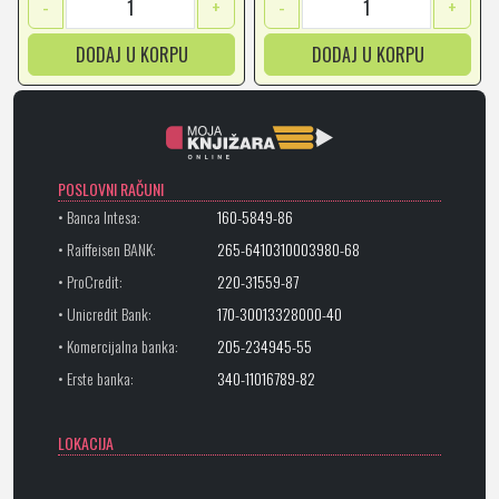
-
+
-
+
DODAJ U KORPU
DODAJ U KORPU
POSLOVNI RAČUNI
• Banca Intesa:
160-5849-86
• Raiffeisen BANK:
265-6410310003980-68
• ProCredit:
220-31559-87
• Unicredit Bank:
170-30013328000-40
• Komercijalna banka:
205-234945-55
• Erste banka:
340-11016789-82
LOKACIJA