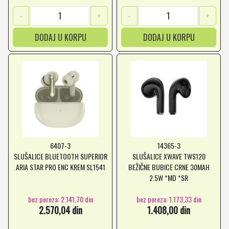
-
+
-
+
DODAJ U KORPU
DODAJ U KORPU
6407-3
14365-3
SLUŠALICE BLUETOOTH SUPERIOR
SLUŠALICE XWAVE TWS120
ARIA STAR PRO ENC KREM SL1541
BEŽIČNE BUBICE CRNE 30MAH
2.5W *MD *SR
bez poreza: 2.141,70 din
bez poreza: 1.173,33 din
2.570,04 din
1.408,00 din