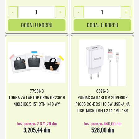
-
+
-
+
DODAJ U KORPU
DODAJ U KORPU
77931-3
6376-3
TORBA ZA LAPTOP CRNA OP23619
PUNJAČ SA KABLOM SUPERIOR
40X31X6,5 15" CTN 1/40 WY
P1005 CO-DC21 10.5W USB-A NA
USB-MICRO BELI 2.1A *MD *SR
bez poreza: 2.671,20 din
bez poreza: 440,00 din
3.205,44 din
528,00 din