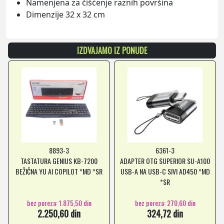
Namenjena za čišćenje raznih površina
Dimenzije 32 x 32 cm
IZDVAJAMO IZ PONUDE
8893-3
6361-3
TASTATURA GENIUS KB-7200
ADAPTER OTG SUPERIOR SU-A100
BEŽIČNA YU AI COPILOT *MD *SR
USB-A NA USB-C SIVI AD450 *MD
*SR
bez poreza: 1.875,50 din
bez poreza: 270,60 din
2.250,60 din
324,72 din