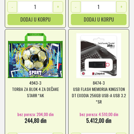
-
+
-
+
DODAJ U KORPU
DODAJ U KORPU
4943-3
8474-3
TORBA ZA BLOK 4 ZA DEČAKE
USB FLASH MEMORIJA KINGSTON
STARR *AK
DT EXODIA 256GB USB-A USB 3.2
*SR
bez poreza: 204,00 din
bez poreza: 4.510,00 din
244,80 din
5.412,00 din