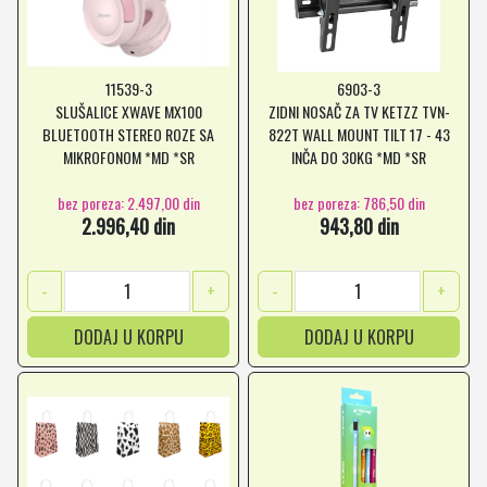
11539-3
6903-3
SLUŠALICE XWAVE MX100
ZIDNI NOSAČ ZA TV KETZZ TVN-
BLUETOOTH STEREO ROZE SA
822T WALL MOUNT TILT 17 - 43
MIKROFONOM *MD *SR
INČA DO 30KG *MD *SR
bez poreza: 2.497,00 din
bez poreza: 786,50 din
2.996,40 din
943,80 din
-
+
-
+
DODAJ U KORPU
DODAJ U KORPU