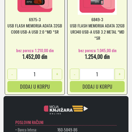
6975-3
6849-3
USB FLASH MEMORIJA ADATA 32GB
USB FLASH MEMORIJA ADATA 32GB
C008 USB-A USB 2.0 *MD *SR
UR340 USB-A USB 3.2 METAL *MD
*SR
bez poreza: 1.210,00 din
bez poreza: 1.045,00 din
1.452,00 din
1.254,00 din
-
+
-
+
DODAJ U KORPU
DODAJ U KORPU
POSLOVNI RAČUNI
• Banca Intesa:
160-5849-86