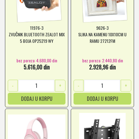
11976-3
9626-3
ZVUČNIK BLUETOOTH ZEALOT MIX
SLIKA NA KAMENU 10X10CM U
5 BOJA OP25219 WY
RAMU 27212FM
bez poreza: 4.680,00 din
bez poreza: 2.440,80 din
5.616,00 din
2.928,96 din
-
+
-
+
DODAJ U KORPU
DODAJ U KORPU