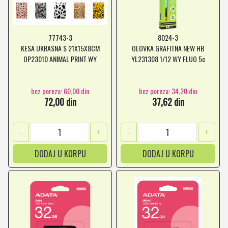
77743-3
8024-3
KESA UKRASNA S 21X15X8CM
OLOVKA GRAFITNA NEW HB
OP23010 ANIMAL PRINT WY
YL231308 1/12 WY FLUO 5c
bez poreza: 60,00 din
bez poreza: 34,20 din
72,00 din
37,62 din
-
+
-
+
DODAJ U KORPU
DODAJ U KORPU