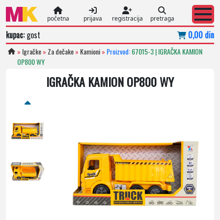
početna
prijava
registracija
pretraga
kupac:
gost
0,00 din
»
Igračke
»
Za dečake
»
Kamioni
»
Proizvod:
67015-3 | IGRAČKA KAMION
OP800 WY
IGRAČKA KAMION OP800 WY