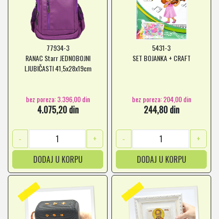
77934-3
5431-3
RANAC Starr JEDNOBOJNI
SET BOJANKA + CRAFT
LJUBIČASTI 41,5x28x19cm
bez poreza: 3.396,00 din
bez poreza: 204,00 din
4.075,20 din
244,80 din
-
+
-
+
DODAJ U KORPU
DODAJ U KORPU