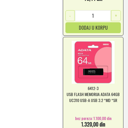
-
+
DODAJ U KORPU
6412-3
USB FLASH MEMORIJA ADATA 64GB
UC310 USB-A USB 3.2 *MD *SR
bez poreza: 1.100,00 din
1.320,00 din