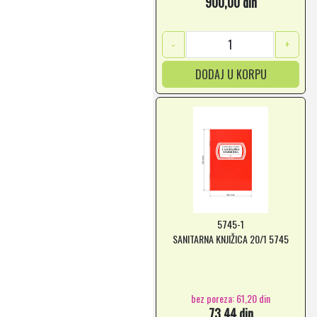
900,00 din
-
+
DODAJ U KORPU
5745-1
SANITARNA KNJIŽICA 20/1 5745
bez poreza: 61,20 din
73,44 din