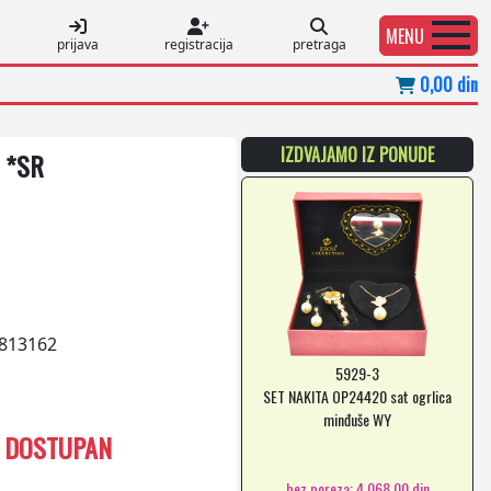
MENU
prijava
registracija
pretraga
0,00 din
IZDVAJAMO IZ PONUDE
 *SR
813162
5929-3
SET NAKITA OP24420 sat ogrlica
minđuše WY
E DOSTUPAN
bez poreza: 4.068,00 din