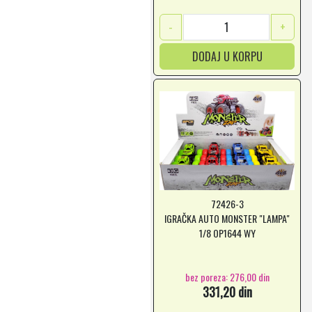
-
+
DODAJ U KORPU
72426-3
IGRAČKA AUTO MONSTER "LAMPA"
1/8 OP1644 WY
bez poreza: 276,00 din
331,20 din