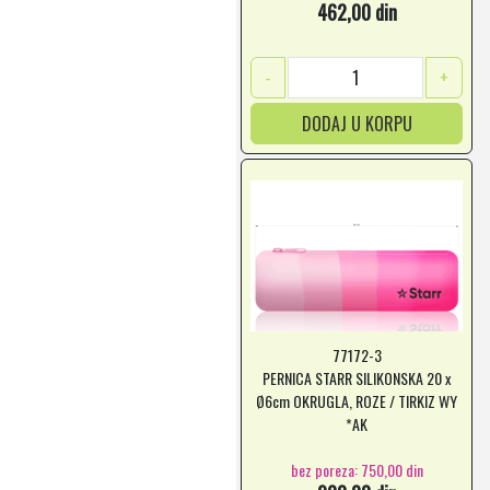
462,00 din
-
+
DODAJ U KORPU
77172-3
PERNICA STARR SILIKONSKA 20 x
Ø6cm OKRUGLA, ROZE / TIRKIZ WY
*AK
bez poreza: 750,00 din