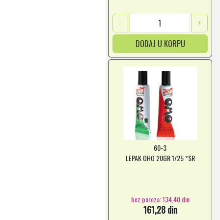
-
+
DODAJ U KORPU
60-3
LEPAK OHO 20GR 1/25 *SR
bez poreza: 134,40 din
161,28 din