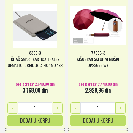
8355-3
77586-3
ČITAČ SMART KARTICA THALES
KIŠOBRAN SKLOPIVI MUŠKI
GEMALTO IDBRIDGE CT40 *MD *SR
OP23555 WY
bez poreza: 2.640,00 din
bez poreza: 2.440,80 din
3.168,00 din
2.928,96 din
-
+
-
+
DODAJ U KORPU
DODAJ U KORPU