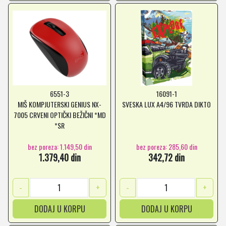
6551-3
16091-1
MIŠ KOMPJUTERSKI GENIUS NX-
SVESKA LUX A4/96 TVRDA DIKTO
7005 CRVENI OPTIČKI BEŽIČNI *MD
*SR
bez poreza: 1.149,50 din
bez poreza: 285,60 din
1.379,40 din
342,72 din
-
+
-
+
DODAJ U KORPU
DODAJ U KORPU