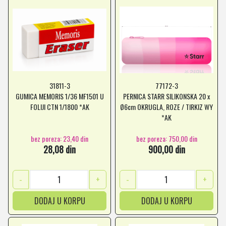
31811-3
77172-3
GUMICA MEMORIS 1/36 MF1501 U
PERNICA STARR SILIKONSKA 20 x
FOLIJI CTN 1/1800 *AK
Ø6cm OKRUGLA, ROZE / TIRKIZ WY
*AK
bez poreza: 23,40 din
bez poreza: 750,00 din
28,08 din
900,00 din
-
+
-
+
DODAJ U KORPU
DODAJ U KORPU