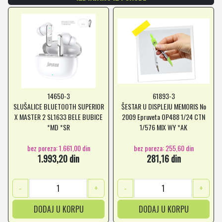
14650-3
61893-3
SLUŠALICE BLUETOOTH SUPERIOR
ŠESTAR U DISPLEJU MEMORIS No
X MASTER 2 SL1633 BELE BUBICE
2009 Epruveta OP488 1/24 CTN
*MD *SR
1/576 MIX WY *AK
bez poreza: 1.661,00 din
bez poreza: 255,60 din
1.993,20 din
281,16 din
-
+
-
+
DODAJ U KORPU
DODAJ U KORPU