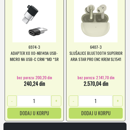
6974-3
6407-3
ADAPTER XO XO-NB149A USB-
SLUŠALICE BLUETOOTH SUPERIOR
MICRO NA USB-C CRNI *MD *SR
ARIA STAR PRO ENC KREM SL1541
bez poreza: 200,20 din
bez poreza: 2.141,70 din
240,24 din
2.570,04 din
-
+
-
+
DODAJ U KORPU
DODAJ U KORPU