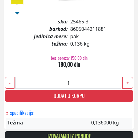
sku:
25465-3
barkod:
8605044211881
jedinica mere:
pak
težina:
0,136 kg
bez poreza: 150,00 din
180,00 din
-
+
DODAJ U KORPU
»
specifikacija:
Težina
0,136000 kg
IZDVAJAMO IZ PONUDE