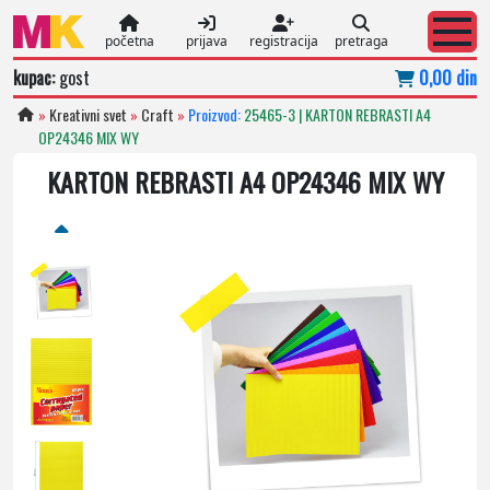
početna
prijava
registracija
pretraga
kupac:
gost
0,00 din
»
Kreativni svet
»
Craft
»
Proizvod:
25465-3 | KARTON REBRASTI A4
OP24346 MIX WY
KARTON REBRASTI A4 OP24346 MIX WY