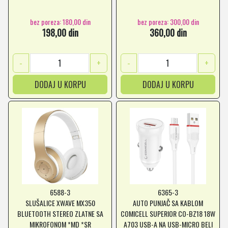
bez poreza: 180,00 din
bez poreza: 300,00 din
198,00 din
360,00 din
-
+
-
+
DODAJ U KORPU
DODAJ U KORPU
6588-3
6365-3
SLUŠALICE XWAVE MX350
AUTO PUNJAČ SA KABLOM
BLUETOOTH STEREO ZLATNE SA
COMICELL SUPERIOR CO-BZ18 18W
MIKROFONOM *MD *SR
A703 USB-A NA USB-MICRO BELI