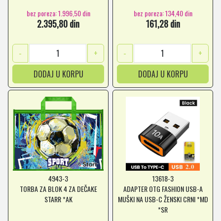
bez poreza: 1.996,50 din
bez poreza: 134,40 din
2.395,80 din
161,28 din
-
+
-
+
DODAJ U KORPU
DODAJ U KORPU
4943-3
13618-3
TORBA ZA BLOK 4 ZA DEČAKE
ADAPTER OTG FASHION USB-A
STARR *AK
MUŠKI NA USB-C ŽENSKI CRNI *MD
*SR