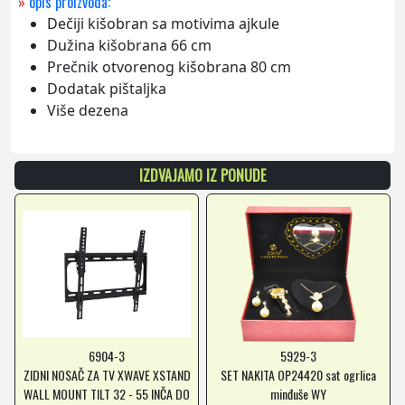
»
opis proizvoda:
Dečiji kišobran sa motivima ajkule
Dužina kišobrana 66 cm
Prečnik otvorenog kišobrana 80 cm
Dodatak pištaljka
Više dezena
IZDVAJAMO IZ PONUDE
6904-3
5929-3
ZIDNI NOSAČ ZA TV XWAVE XSTAND
SET NAKITA OP24420 sat ogrlica
WALL MOUNT TILT 32 - 55 INČA DO
minđuše WY