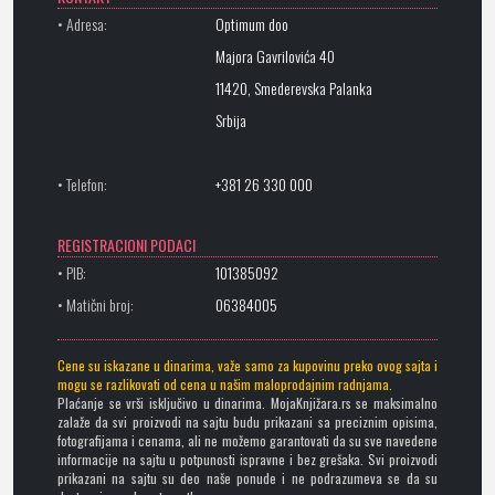
• Adresa:
Optimum doo
Majora Gavrilovića 40
11420, Smederevska Palanka
Srbija
• Telefon:
+381 26 330 000
REGISTRACIONI PODACI
• PIB:
101385092
• Matični broj:
06384005
Cene su iskazane u dinarima, važe samo za kupovinu preko ovog sajta i
mogu se razlikovati od cena u našim maloprodajnim radnjama.
Plaćanje se vrši isključivo u dinarima. MojaKnjižara.rs se maksimalno
zalaže da svi proizvodi na sajtu budu prikazani sa preciznim opisima,
fotografijama i cenama, ali ne možemo garantovati da su sve navedene
informacije na sajtu u potpunosti ispravne i bez grešaka. Svi proizvodi
prikazani na sajtu su deo naše ponude i ne podrazumeva se da su