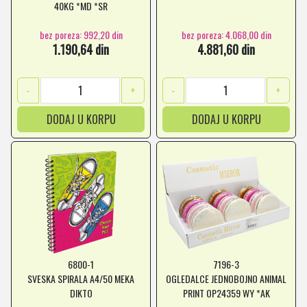
40KG *MD *SR
bez poreza: 992,20 din
bez poreza: 4.068,00 din
1.190,64 din
4.881,60 din
-
+
-
+
DODAJ U KORPU
DODAJ U KORPU
6800-1
7196-3
SVESKA SPIRALA A4/50 MEKA
OGLEDALCE JEDNOBOJNO ANIMAL
DIKTO
PRINT OP24359 WY *AK