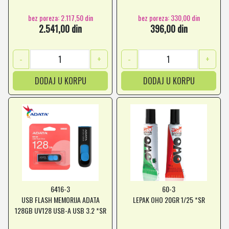
*MD *SR
bez poreza: 2.117,50 din
bez poreza: 330,00 din
2.541,00 din
396,00 din
-
+
-
+
DODAJ U KORPU
DODAJ U KORPU
6416-3
60-3
USB FLASH MEMORIJA ADATA
LEPAK OHO 20GR 1/25 *SR
128GB UV128 USB-A USB 3.2 *SR