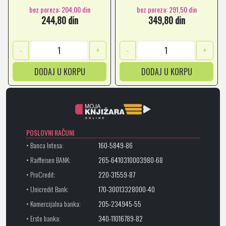
bez poreza: 204,00 din
bez poreza: 291,50 din
244,80 din
349,80 din
-
+
-
+
DODAJ U KORPU
DODAJ U KORPU
POSLOVNI RAČUNI
• Banca Intesa:
160-5849-86
• Raiffeisen BANK:
265-6410310003980-68
• ProCredit:
220-31559-87
• Unicredit Bank:
170-30013328000-40
• Komercijalna banka:
205-234945-55
• Erste banka:
340-11016789-82