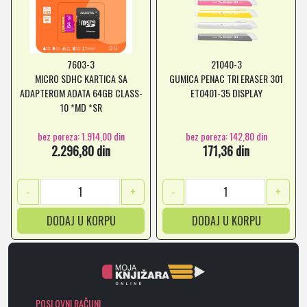
7603-3
21040-3
MICRO SDHC KARTICA SA
GUMICA PENAC TRI ERASER 301
ADAPTEROM ADATA 64GB CLASS-
ET0401-35 DISPLAY
10 *MD *SR
bez poreza: 1.914,00 din
bez poreza: 142,80 din
2.296,80 din
171,36 din
-
+
-
+
DODAJ U KORPU
DODAJ U KORPU
POSLOVNI RAČUNI