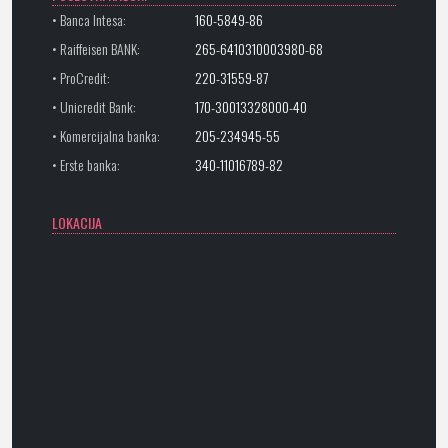
• Banca Intesa:
160-5849-86
• Raiffeisen BANK:
265-6410310003980-68
• ProCredit:
220-31559-87
• Unicredit Bank:
170-30013328000-40
• Komercijalna banka:
205-234945-55
• Erste banka:
340-11016789-82
LOKACIJA