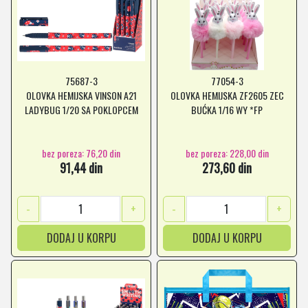
75687-3
77054-3
OLOVKA HEMIJSKA VINSON A21
OLOVKA HEMIJSKA ZF2605 ZEC
LADYBUG 1/20 SA POKLOPCEM
BUĆKA 1/16 WY *FP
bez poreza: 76,20 din
bez poreza: 228,00 din
91,44 din
273,60 din
-
+
-
+
DODAJ U KORPU
DODAJ U KORPU