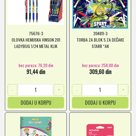
75676-3
20489-3
OLOVKA HEMIJSKA VINSON 201
TORBA ZA BLOK 5 ZA DEČAKE
LADYBUG 1/24 METAL KLIK
STARR *AK
bez poreza: 76,20 din
bez poreza: 258,00 din
91,44 din
309,60 din
-
+
-
+
DODAJ U KORPU
DODAJ U KORPU