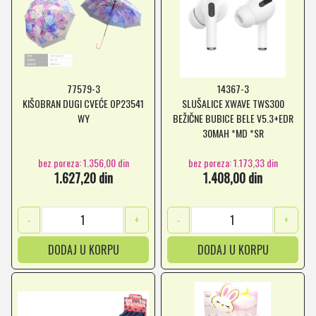
77579-3
14367-3
KIŠOBRAN DUGI CVEĆE OP23541
SLUŠALICE XWAVE TWS300
WY
BEŽIČNE BUBICE BELE V5.3+EDR
30MAH *MD *SR
bez poreza: 1.356,00 din
bez poreza: 1.173,33 din
1.627,20 din
1.408,00 din
-
+
-
+
DODAJ U KORPU
DODAJ U KORPU