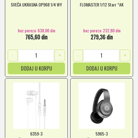
SVEĆA UKRASNA OP968 1/4 WY
FLOMASTER 1/12 Starr *AK
bez poreza: 638,00 din
bez poreza: 232,80 din
765,60 din
279,36 din
-
+
-
+
DODAJ U KORPU
DODAJ U KORPU
6359-3
5965-3