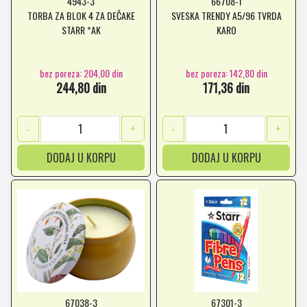
4943-3
66708-1
TORBA ZA BLOK 4 ZA DEČAKE
SVESKA TRENDY A5/96 TVRDA
STARR *AK
KARO
bez poreza: 204,00 din
bez poreza: 142,80 din
244,80 din
171,36 din
-
+
-
+
DODAJ U KORPU
DODAJ U KORPU
67038-3
67301-3