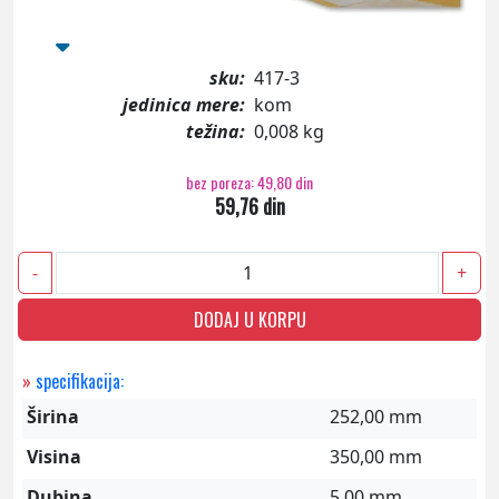
sku:
417-3
jedinica mere:
kom
težina:
0,008 kg
bez poreza: 49,80 din
59,76 din
-
+
DODAJ U KORPU
»
specifikacija:
Širina
252,00 mm
Visina
350,00 mm
Dubina
5,00 mm