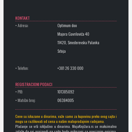
KONTAKT
• Adresa:
Optimum doo
Majora Gavrilovića 40
11420, Smederevska Palanka
Srbija
• Telefon:
+381 26 330 000
REGISTRACIONI PODACI
• PIB:
101385092
• Matični broj:
06384005
Cene su iskazane u dinarima, važe samo za kupovinu preko ovog sajta i
mogu se razlikovati od cena u našim maloprodajnim radnjama.
Plaćanje se vrši isključivo u dinarima. MojaKnjižara.rs se maksimalno
zalaže da svi proizvodi na sajtu budu prikazani sa preciznim opisima,