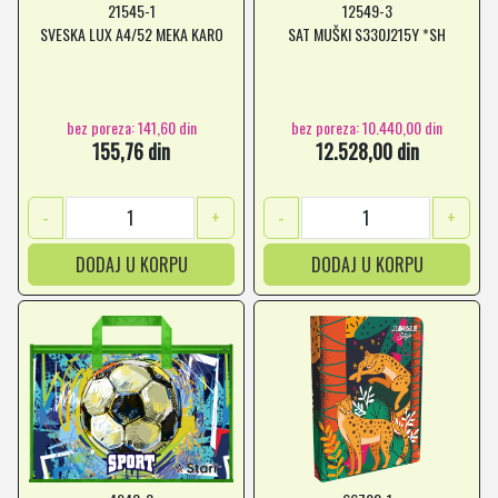
21545-1
12549-3
SVESKA LUX A4/52 MEKA KARO
SAT MUŠKI S330J215Y *SH
bez poreza: 141,60 din
bez poreza: 10.440,00 din
155,76 din
12.528,00 din
-
+
-
+
DODAJ U KORPU
DODAJ U KORPU