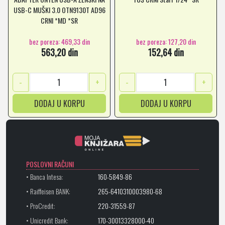
USB-C MUŠKI 3.0 OTN9130T AD96
CRNI *MD *SR
bez poreza: 469,33 din
bez poreza: 127,20 din
563,20 din
152,64 din
-
+
-
+
DODAJ U KORPU
DODAJ U KORPU
POSLOVNI RAČUNI
• Banca Intesa:
160-5849-86
• Raiffeisen BANK:
265-6410310003980-68
• ProCredit:
220-31559-87
• Unicredit Bank:
170-30013328000-40