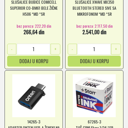
SLUŠALICE BUBICE COMICELL
SLUŠALICE XWAVE MX350
SUPERIOR CO-BM61 BELE ŽIČNE
BLUETOOTH STEREO SIVE SA
H506 *MD *SR
MIKROFONOM *MD *SR
bez poreza: 222,20 din
bez poreza: 2.117,50 din
266,64 din
2.541,00 din
-
+
-
+
DODAJ U KORPU
DODAJ U KORPU
14265-3
67265-3
ADAPTER ONTEN USB-A ŽENSKI NA
TUŠ CRNI Starr 1/24 *SR