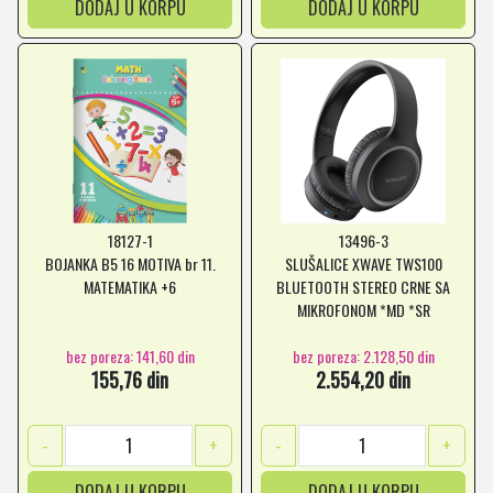
DODAJ U KORPU
DODAJ U KORPU
18127-1
13496-3
BOJANKA B5 16 MOTIVA br 11.
SLUŠALICE XWAVE TWS100
MATEMATIKA +6
BLUETOOTH STEREO CRNE SA
MIKROFONOM *MD *SR
bez poreza: 141,60 din
bez poreza: 2.128,50 din
155,76 din
2.554,20 din
-
+
-
+
DODAJ U KORPU
DODAJ U KORPU