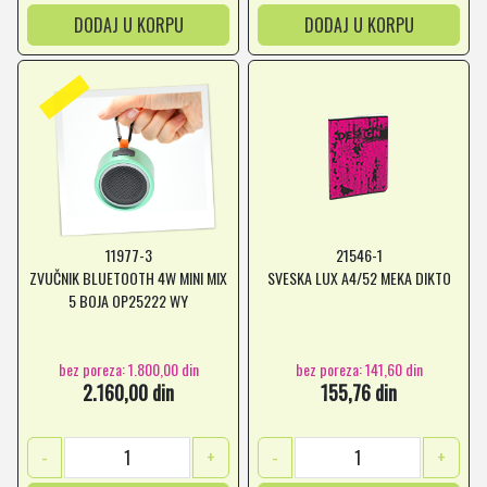
DODAJ U KORPU
DODAJ U KORPU
11977-3
21546-1
ZVUČNIK BLUETOOTH 4W MINI MIX
SVESKA LUX A4/52 MEKA DIKTO
5 BOJA OP25222 WY
bez poreza: 1.800,00 din
bez poreza: 141,60 din
2.160,00 din
155,76 din
-
+
-
+