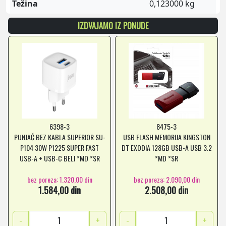
Težina
0,123000 kg
IZDVAJAMO IZ PONUDE
6398-3
8475-3
PUNJAČ BEZ KABLA SUPERIOR SU-
USB FLASH MEMORIJA KINGSTON
P104 30W P1225 SUPER FAST
DT EXODIA 128GB USB-A USB 3.2
USB-A + USB-C BELI *MD *SR
*MD *SR
bez poreza: 1.320,00 din
bez poreza: 2.090,00 din
1.584,00 din
2.508,00 din
-
+
-
+