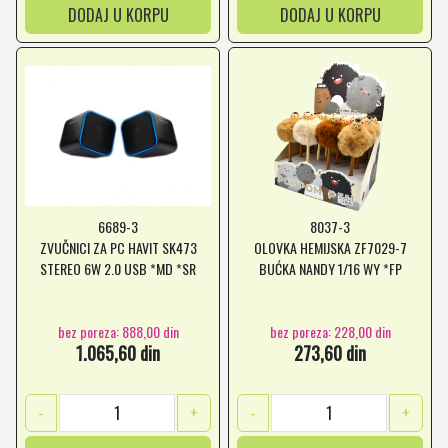
DODAJ U KORPU
DODAJ U KORPU
6689-3
8037-3
ZVUČNICI ZA PC HAVIT SK473
OLOVKA HEMIJSKA ZF7029-7
STEREO 6W 2.0 USB *MD *SR
BUĆKA NANDY 1/16 WY *FP
bez poreza: 888,00 din
bez poreza: 228,00 din
1.065,60 din
273,60 din
-
+
-
+