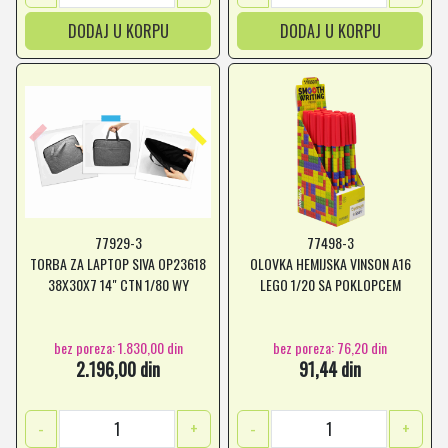
DODAJ U KORPU
DODAJ U KORPU
77929-3
77498-3
TORBA ZA LAPTOP SIVA OP23618
OLOVKA HEMIJSKA VINSON A16
38X30X7 14" CTN 1/80 WY
LEGO 1/20 SA POKLOPCEM
bez poreza: 1.830,00 din
bez poreza: 76,20 din
2.196,00 din
91,44 din
-
+
-
+