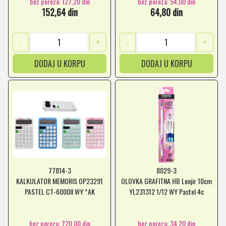
bez poreza: 127,20 din
bez poreza: 54,00 din
152,64 din
64,80 din
-
+
-
+
DODAJ U KORPU
DODAJ U KORPU
77814-3
8029-3
KALKULATOR MEMORIS OP23291
OLOVKA GRAFITNA HB Lenjir 10cm
PASTEL CT-6000II WY *AK
YL231312 1/12 WY Pastel 4c
bez poreza: 720,00 din
bez poreza: 34,20 din