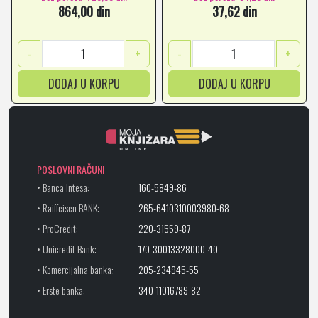
864,00 din
37,62 din
-
+
-
+
DODAJ U KORPU
DODAJ U KORPU
POSLOVNI RAČUNI
• Banca Intesa:
160-5849-86
• Raiffeisen BANK:
265-6410310003980-68
• ProCredit:
220-31559-87
• Unicredit Bank:
170-30013328000-40
• Komercijalna banka:
205-234945-55
• Erste banka:
340-11016789-82