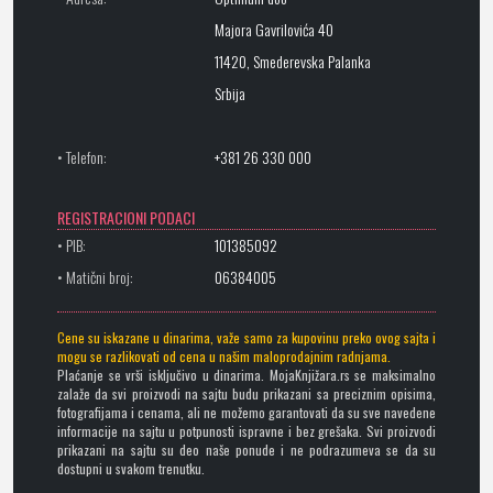
Majora Gavrilovića 40
11420, Smederevska Palanka
Srbija
• Telefon:
+381 26 330 000
REGISTRACIONI PODACI
• PIB:
101385092
• Matični broj:
06384005
Cene su iskazane u dinarima, važe samo za kupovinu preko ovog sajta i
mogu se razlikovati od cena u našim maloprodajnim radnjama.
Plaćanje se vrši isključivo u dinarima. MojaKnjižara.rs se maksimalno
zalaže da svi proizvodi na sajtu budu prikazani sa preciznim opisima,
fotografijama i cenama, ali ne možemo garantovati da su sve navedene
informacije na sajtu u potpunosti ispravne i bez grešaka. Svi proizvodi
prikazani na sajtu su deo naše ponude i ne podrazumeva se da su
dostupni u svakom trenutku.