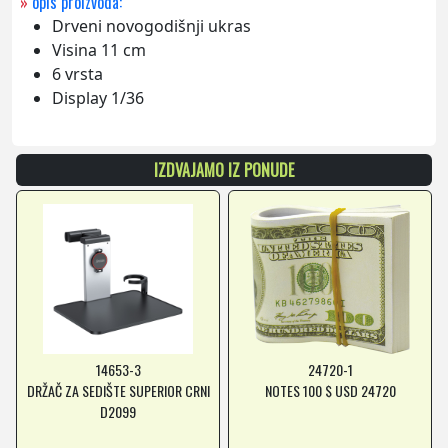
»
opis proizvoda:
Drveni novogodišnji ukras
Visina 11 cm
6 vrsta
Display 1/36
IZDVAJAMO IZ PONUDE
14653-3
24720-1
DRŽAČ ZA SEDIŠTE SUPERIOR CRNI
NOTES 100 $ USD 24720
D2099