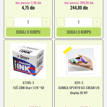
bez poreza: 3,96 din
bez poreza: 204,00 din
4,75 din
244,80 din
-
+
-
+
DODAJ U KORPU
DODAJ U KORPU
67265-3
6311-3
TUŠ CRNI Starr 1/24 *SR
GUMICA OP24119 ICE CREAM 1/6
display 36 WY