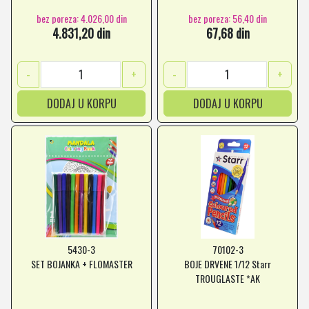
bez poreza: 4.026,00 din
bez poreza: 56,40 din
4.831,20 din
67,68 din
-
+
-
+
DODAJ U KORPU
DODAJ U KORPU
5430-3
70102-3
SET BOJANKA + FLOMASTER
BOJE DRVENE 1/12 Starr
TROUGLASTE *AK