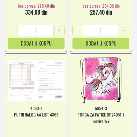
bez poreza: 278,40 din
bez poreza: 234,00 din
334,08 din
257,40 din
-
+
-
+
DODAJ U KORPU
DODAJ U KORPU
4863-1
5994-3
PUTNI NALOG A4 LIST 4863
TORBA ZA PATIKE OP24051 7
motiva WY