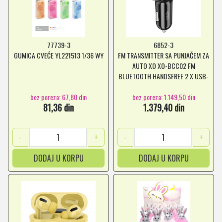
77739-3
6852-3
GUMICA CVEĆE YL221513 1/36 WY
FM TRANSMITTER SA PUNJAČEM ZA
AUTO XO XO-BCC02 FM
BLUETOOTH HANDSFREE 2 X USB-
A *MD *SR
bez poreza: 67,80 din
bez poreza: 1.149,50 din
81,36 din
1.379,40 din
-
+
-
+
DODAJ U KORPU
DODAJ U KORPU