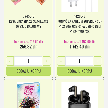
77450-3
14268-3
KESA UKRASNA XL 30X41,5X12
PUNJAČ SA KABLOM SUPERIOR SU-
OP2370 BALONI WY
P102 20W USB-C NA USB-C BELI
P1224 *MD *SR
bez poreza: 213,60 din
bez poreza: 1.452,00 din
256,32 din
1.742,40 din
-
+
-
+
DODAJ U KORPU
DODAJ U KORPU