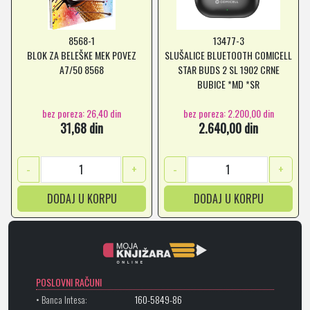
8568-1
13477-3
BLOK ZA BELEŠKE MEK POVEZ
SLUŠALICE BLUETOOTH COMICELL
A7/50 8568
STAR BUDS 2 SL 1902 CRNE
BUBICE *MD *SR
bez poreza: 26,40 din
bez poreza: 2.200,00 din
31,68 din
2.640,00 din
-
+
-
+
DODAJ U KORPU
DODAJ U KORPU
POSLOVNI RAČUNI
• Banca Intesa:
160-5849-86