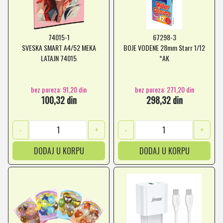
74015-1
67298-3
SVESKA SMART A4/52 MEKA
BOJE VODENE 28mm Starr 1/12
LATAJN 74015
*AK
bez poreza: 91,20 din
bez poreza: 271,20 din
100,32 din
298,32 din
-
+
-
+
DODAJ U KORPU
DODAJ U KORPU