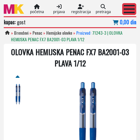
početna
prijava
registracija
pretraga
kupac:
gost
0,00 din
»
Brendovi
»
Penac
»
Hemijske olovke
»
Proizvod:
71243-3 | OLOVKA
HEMIJSKA PENAC FX7 BA2001-03 PLAVA 1/12
OLOVKA HEMIJSKA PENAC FX7 BA2001-03
PLAVA 1/12