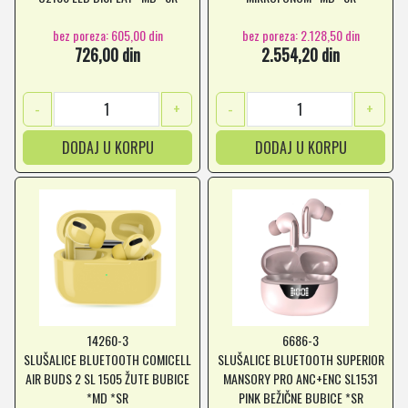
NOVO+
bez poreza: 605,00 din
bez poreza: 2.128,50 din
726,00 din
2.554,20 din
-
+
-
+
DODAJ U KORPU
DODAJ U KORPU
14260-3
6686-3
SLUŠALICE BLUETOOTH COMICELL
SLUŠALICE BLUETOOTH SUPERIOR
AIR BUDS 2 SL 1505 ŽUTE BUBICE
MANSORY PRO ANC+ENC SL1531
*MD *SR
PINK BEŽIČNE BUBICE *SR