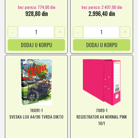
bez poreza: 774,00 din
bez poreza: 2.497,00 din
928,80 din
2.996,40 din
-
+
-
+
DODAJ U KORPU
DODAJ U KORPU
16091-1
7089-1
SVESKA LUX A4/96 TVRDA DIKTO
REGISTRATOR A4 NORMAL PINK
10/1