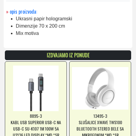
»
opis proizvoda:
Ukrasni papir hologramski
Dimenzije 70 x 200 cm
Mix motiva
IZDVAJAMO IZ PONUDE
8895-3
13495-3
KABL USB SUPERIOR USB-C NA
SLUŠALICE XWAVE TWS100
USB-C SU-K107 1M 100W 5A
BLUETOOTH STEREO BELE SA
U2136 LED DISPLAY *MD *SR
MIKROFONOM *MD *SR