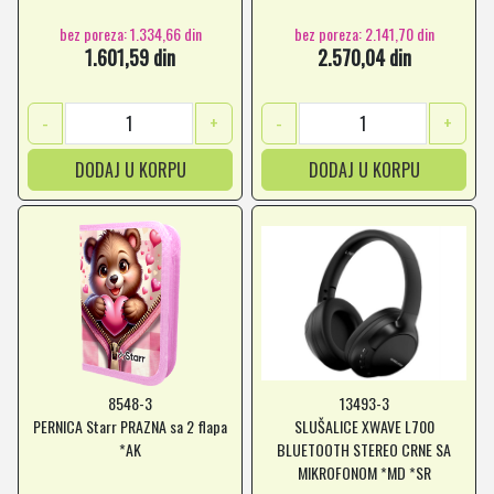
bez poreza: 1.334,66 din
bez poreza: 2.141,70 din
1.601,59 din
2.570,04 din
-
+
-
+
DODAJ U KORPU
DODAJ U KORPU
8548-3
13493-3
PERNICA Starr PRAZNA sa 2 flapa
SLUŠALICE XWAVE L700
*AK
BLUETOOTH STEREO CRNE SA
MIKROFONOM *MD *SR