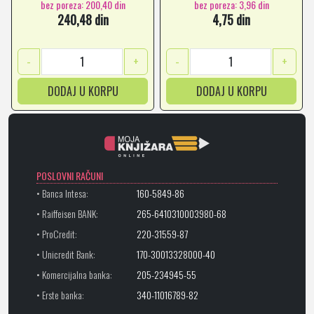
bez poreza: 200,40 din
bez poreza: 3,96 din
240,48 din
4,75 din
-
+
-
+
DODAJ U KORPU
DODAJ U KORPU
POSLOVNI RAČUNI
• Banca Intesa:
160-5849-86
• Raiffeisen BANK:
265-6410310003980-68
• ProCredit:
220-31559-87
• Unicredit Bank:
170-30013328000-40
• Komercijalna banka:
205-234945-55
• Erste banka:
340-11016789-82