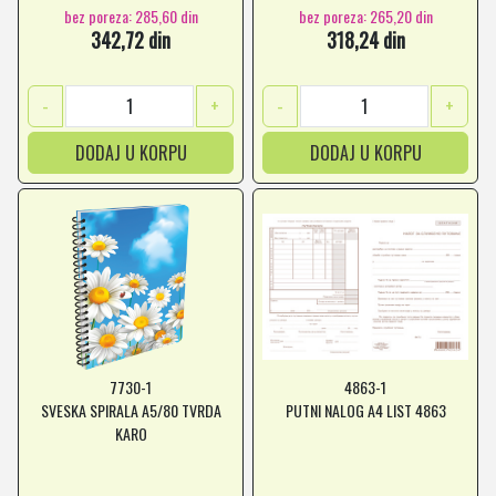
bez poreza: 285,60 din
bez poreza: 265,20 din
342,72 din
318,24 din
-
+
-
+
DODAJ U KORPU
DODAJ U KORPU
7730-1
4863-1
SVESKA SPIRALA A5/80 TVRDA
PUTNI NALOG A4 LIST 4863
KARO