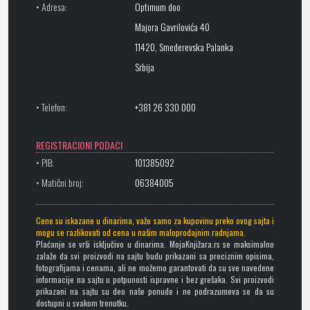
• Adresa:
Optimum doo
Majora Gavrilovića 40
11420, Smederevska Palanka
Srbija
• Telefon:
+381 26 330 000
REGISTRACIONI PODACI
• PIB:
101385092
• Matični broj:
06384005
Cene su iskazane u dinarima, važe samo za kupovinu preko ovog sajta i
mogu se razlikovati od cena u našim maloprodajnim radnjama.
Plaćanje se vrši isključivo u dinarima. MojaKnjižara.rs se maksimalno
zalaže da svi proizvodi na sajtu budu prikazani sa preciznim opisima,
fotografijama i cenama, ali ne možemo garantovati da su sve navedene
informacije na sajtu u potpunosti ispravne i bez grešaka. Svi proizvodi
prikazani na sajtu su deo naše ponude i ne podrazumeva se da su
dostupni u svakom trenutku.