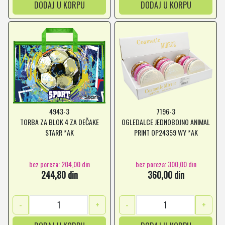
DODAJ U KORPU
DODAJ U KORPU
4943-3
7196-3
TORBA ZA BLOK 4 ZA DEČAKE
OGLEDALCE JEDNOBOJNO ANIMAL
STARR *AK
PRINT OP24359 WY *AK
bez poreza: 204,00 din
bez poreza: 300,00 din
244,80 din
360,00 din
-
+
-
+