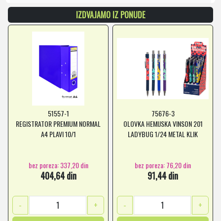
IZDVAJAMO IZ PONUDE
51557-1
75676-3
REGISTRATOR PREMIUM NORMAL
OLOVKA HEMIJSKA VINSON 201
A4 PLAVI 10/1
LADYBUG 1/24 METAL KLIK
bez poreza: 337,20 din
bez poreza: 76,20 din
404,64 din
91,44 din
-
+
-
+