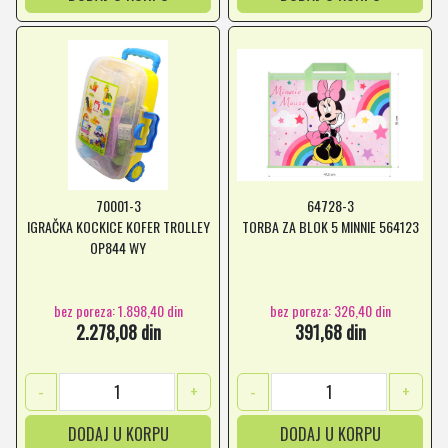
70001-3
64728-3
IGRAČKA KOCKICE KOFER TROLLEY
TORBA ZA BLOK 5 MINNIE 564123
OP844 WY
bez poreza: 1.898,40 din
bez poreza: 326,40 din
2.278,08 din
391,68 din
-
+
-
+
DODAJ U KORPU
DODAJ U KORPU