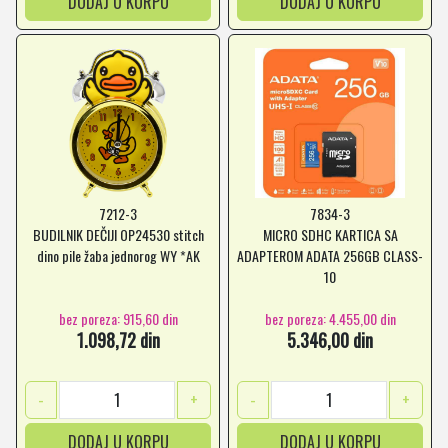
DODAJ U KORPU
DODAJ U KORPU
7212-3
7834-3
BUDILNIK DEČIJI OP24530 stitch
MICRO SDHC KARTICA SA
dino pile žaba jednorog WY *AK
ADAPTEROM ADATA 256GB CLASS-
10
bez poreza: 915,60 din
bez poreza: 4.455,00 din
1.098,72 din
5.346,00 din
-
+
-
+
DODAJ U KORPU
DODAJ U KORPU