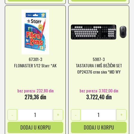
67301-3
5987-3
FLOMASTER 1/12 Starr *AK
TASTATURA I MIŠ BEŽIČNI SET
OP24376 crno siva *MD WY
bez poreza: 232,80 din
bez poreza: 3.102,00 din
279,36 din
3.722,40 din
-
+
-
+
DODAJ U KORPU
DODAJ U KORPU