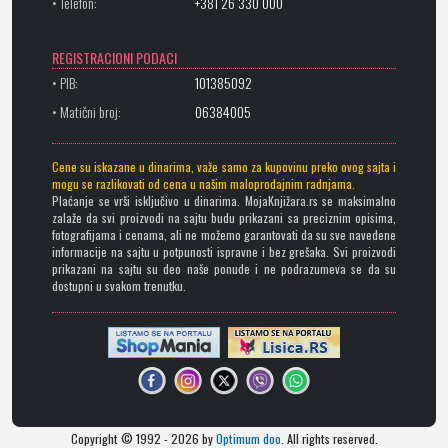
• Telefon:
+381 26 330 000
REGISTRACIONI PODACI
• PIB:
101385092
• Matični broj:
06384005
Cene su iskazane u dinarima, važe samo za kupovinu preko ovog sajta i
mogu se razlikovati od cena u našim maloprodajnim radnjama.
Plaćanje se vrši isključivo u dinarima. MojaKnjižara.rs se maksimalno
zalaže da svi proizvodi na sajtu budu prikazani sa preciznim opisima,
fotografijama i cenama, ali ne možemo garantovati da su sve navedene
informacije na sajtu u potpunosti ispravne i bez grešaka. Svi proizvodi
prikazani na sajtu su deo naše ponude i ne podrazumeva se da su
dostupni u svakom trenutku.
Copyright © 1992 - 2026 by
Optimum doo
. All rights reserved.