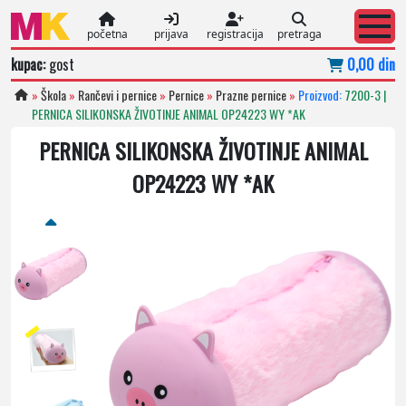
početna
prijava
registracija
pretraga
kupac:
gost
0,00 din
»
Škola
»
Rančevi i pernice
»
Pernice
»
Prazne pernice
»
Proizvod:
7200-3 |
PERNICA SILIKONSKA ŽIVOTINJE ANIMAL OP24223 WY *AK
PERNICA SILIKONSKA ŽIVOTINJE ANIMAL
OP24223 WY *AK