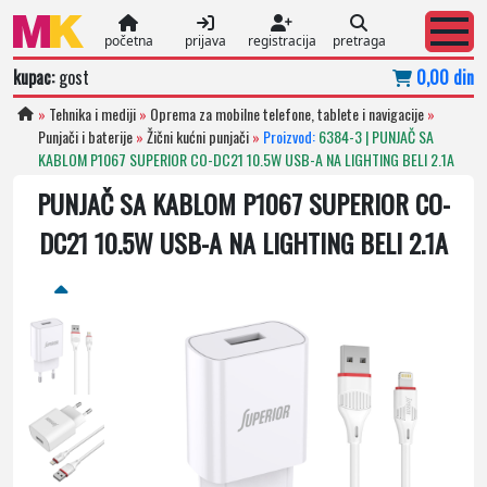
početna
prijava
registracija
pretraga
kupac:
gost
0,00 din
»
Tehnika i mediji
»
Oprema za mobilne telefone, tablete i navigacije
»
Punjači i baterije
»
Žični kućni punjači
»
Proizvod:
6384-3 | PUNJAČ SA
KABLOM P1067 SUPERIOR CO-DC21 10.5W USB-A NA LIGHTING BELI 2.1A
PUNJAČ SA KABLOM P1067 SUPERIOR CO-
DC21 10.5W USB-A NA LIGHTING BELI 2.1A