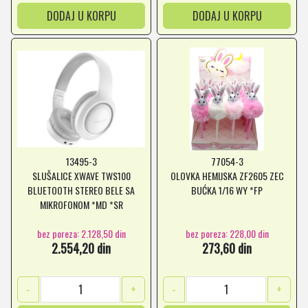
DODAJ U KORPU
DODAJ U KORPU
13495-3
77054-3
SLUŠALICE XWAVE TWS100
OLOVKA HEMIJSKA ZF2605 ZEC
BLUETOOTH STEREO BELE SA
BUĆKA 1/16 WY *FP
MIKROFONOM *MD *SR
bez poreza: 2.128,50 din
bez poreza: 228,00 din
2.554,20 din
273,60 din
-
+
-
+