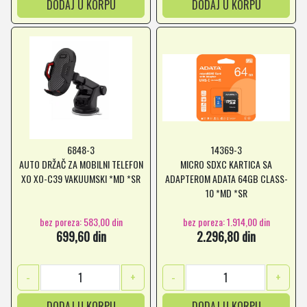
DODAJ U KORPU
DODAJ U KORPU
6848-3
14369-3
AUTO DRŽAČ ZA MOBILNI TELEFON
MICRO SDXC KARTICA SA
XO XO-C39 VAKUUMSKI *MD *SR
ADAPTEROM ADATA 64GB CLASS-
10 *MD *SR
bez poreza: 583,00 din
bez poreza: 1.914,00 din
699,60 din
2.296,80 din
-
+
-
+
DODAJ U KORPU
DODAJ U KORPU