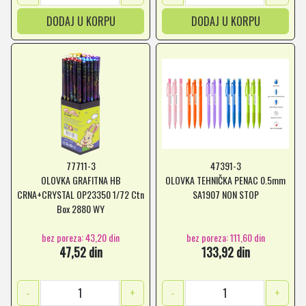
DODAJ U KORPU
DODAJ U KORPU
77711-3
47391-3
OLOVKA GRAFITNA HB
OLOVKA TEHNIČKA PENAC 0.5mm
CRNA+CRYSTAL OP23350 1/72 Ctn
SA1907 NON STOP
Box 2880 WY
bez poreza: 43,20 din
bez poreza: 111,60 din
47,52 din
133,92 din
-
+
-
+