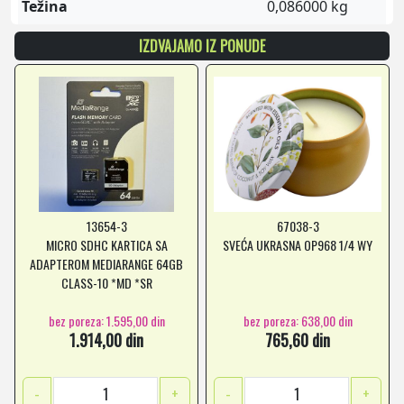
Težina
0,086000 kg
IZDVAJAMO IZ PONUDE
13654-3
67038-3
MICRO SDHC KARTICA SA
SVEĆA UKRASNA OP968 1/4 WY
ADAPTEROM MEDIARANGE 64GB
CLASS-10 *MD *SR
bez poreza: 1.595,00 din
bez poreza: 638,00 din
1.914,00 din
765,60 din
-
+
-
+