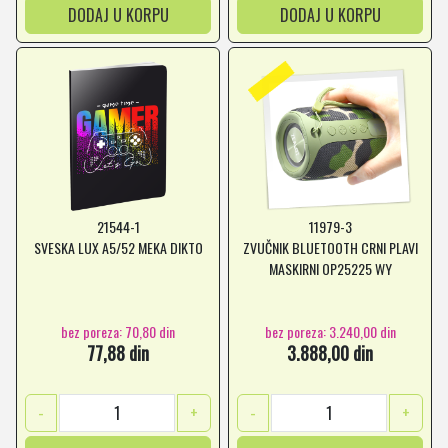
DODAJ U KORPU
DODAJ U KORPU
21544-1
11979-3
SVESKA LUX A5/52 MEKA DIKTO
ZVUČNIK BLUETOOTH CRNI PLAVI
MASKIRNI OP25225 WY
bez poreza: 70,80 din
bez poreza: 3.240,00 din
77,88 din
3.888,00 din
-
+
-
+