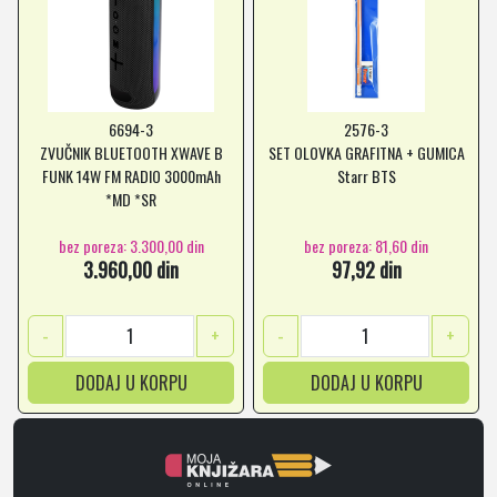
6694-3
2576-3
ZVUČNIK BLUETOOTH XWAVE B
SET OLOVKA GRAFITNA + GUMICA
FUNK 14W FM RADIO 3000mAh
Starr BTS
*MD *SR
bez poreza: 3.300,00 din
bez poreza: 81,60 din
3.960,00 din
97,92 din
-
+
-
+
DODAJ U KORPU
DODAJ U KORPU