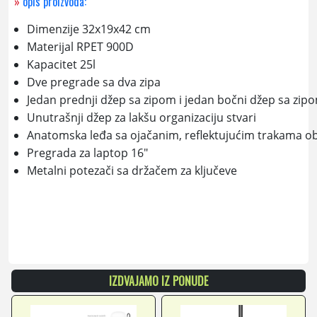
»
opis proizvoda:
Dimenzije 32x19x42 cm
Materijal RPET 900D
Kapacitet 25l
Dve pregrade sa dva zipa
Jedan prednji džep sa zipom i jedan bočni džep sa zip
Unutrašnji džep za lakšu organizaciju stvari
Anatomska leđa sa ojačanim, reflektujućim trakama ob
Pregrada za laptop 16"
Metalni potezači sa držačem za ključeve
IZDVAJAMO IZ PONUDE