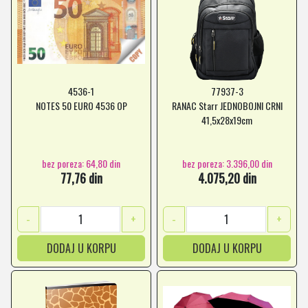
4536-1
77937-3
NOTES 50 EURO 4536 OP
RANAC Starr JEDNOBOJNI CRNI
41,5x28x19cm
bez poreza: 64,80 din
bez poreza: 3.396,00 din
77,76 din
4.075,20 din
-
+
-
+
DODAJ U KORPU
DODAJ U KORPU