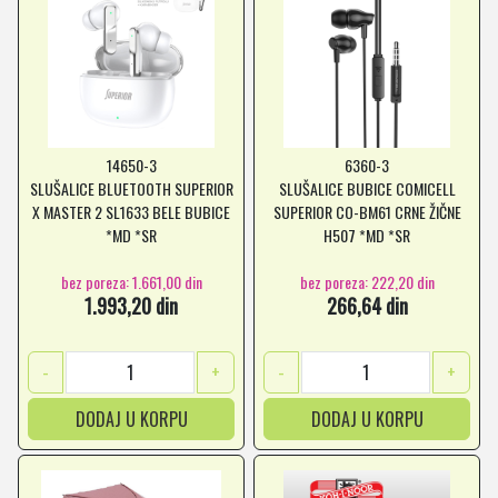
14650-3
6360-3
SLUŠALICE BLUETOOTH SUPERIOR
SLUŠALICE BUBICE COMICELL
X MASTER 2 SL1633 BELE BUBICE
SUPERIOR CO-BM61 CRNE ŽIČNE
*MD *SR
H507 *MD *SR
bez poreza: 1.661,00 din
bez poreza: 222,20 din
1.993,20 din
266,64 din
-
+
-
+
DODAJ U KORPU
DODAJ U KORPU