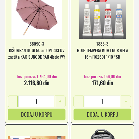
68090-3
1885-3
KIŠOBRAN DUGI 50cm OP1303 UV
BOJE TEMPERA KOH I NOR BELA
zastita KAO SUNCOBRAN 4boje WY
16ml 162601 1/10 *SR
bez poreza: 1.764,00 din
bez poreza: 156,00 din
2.116,80 din
171,60 din
-
+
-
+
DODAJ U KORPU
DODAJ U KORPU