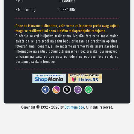
• PIB:
101385092
• Matični broj:
06384005
Cene su iskazane u dinarima, važe samo za kupovinu preko ovog sajta i
mogu se razlikovati od cena u našim maloprodajnim radnjama.
Plaćanje se vrši isključivo u dinarima. MojaKnjižara.rs se maksimalno
zalaže da svi proizvodi na sajtu budu prikazani sa preciznim opisima,
fotografijama i cenama, ali ne možemo garantovati da su sve navedene
informacije na sajtu u potpunosti ispravne i bez grešaka. Svi proizvodi
prikazani na sajtu su deo naše ponude i ne podrazumeva se da su
dostupni u svakom trenutku.
Copyright © 1992 - 2026 by
Optimum doo
. All rights reserved.