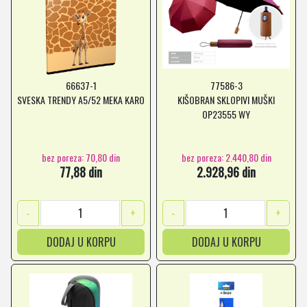
66637-1
77586-3
SVESKA TRENDY A5/52 MEKA KARO
KIŠOBRAN SKLOPIVI MUŠKI
OP23555 WY
bez poreza: 70,80 din
bez poreza: 2.440,80 din
77,88 din
2.928,96 din
-
+
-
+
DODAJ U KORPU
DODAJ U KORPU