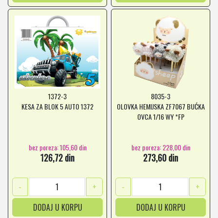
1372-3
8035-3
KESA ZA BLOK 5 AUTO 1372
OLOVKA HEMIJSKA ZF7067 BUĆKA
OVCA 1/16 WY *FP
bez poreza: 105,60 din
bez poreza: 228,00 din
126,72 din
273,60 din
-
+
-
+
DODAJ U KORPU
DODAJ U KORPU