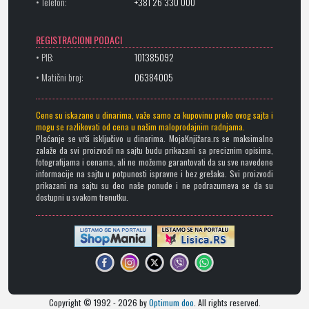
• Telefon:
+381 26 330 000
REGISTRACIONI PODACI
• PIB:
101385092
• Matični broj:
06384005
Cene su iskazane u dinarima, važe samo za kupovinu preko ovog sajta i
mogu se razlikovati od cena u našim maloprodajnim radnjama.
Plaćanje se vrši isključivo u dinarima. MojaKnjižara.rs se maksimalno
zalaže da svi proizvodi na sajtu budu prikazani sa preciznim opisima,
fotografijama i cenama, ali ne možemo garantovati da su sve navedene
informacije na sajtu u potpunosti ispravne i bez grešaka. Svi proizvodi
prikazani na sajtu su deo naše ponude i ne podrazumeva se da su
dostupni u svakom trenutku.
Copyright © 1992 - 2026 by
Optimum doo
. All rights reserved.