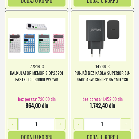
DODAJ U KORPU
DODAJ U KORPU
77814-3
14266-3
KALKULATOR MEMORIS OP23291
PUNJAČ BEZ KABLA SUPERIOR SU-
PASTEL CT-6000II WY *AK
4500 45W CRNI P1165 *MD *SR
bez poreza: 720,00 din
bez poreza: 1.452,00 din
864,00 din
1.742,40 din
-
+
-
+
DODAJ U KORPU
DODAJ U KORPU