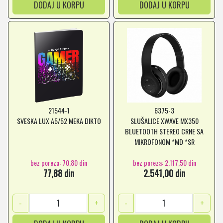
DODAJ U KORPU
DODAJ U KORPU
21544-1
6375-3
SVESKA LUX A5/52 MEKA DIKTO
SLUŠALICE XWAVE MX350
BLUETOOTH STEREO CRNE SA
MIKROFONOM *MD *SR
bez poreza: 70,80 din
bez poreza: 2.117,50 din
77,88 din
2.541,00 din
-
+
-
+