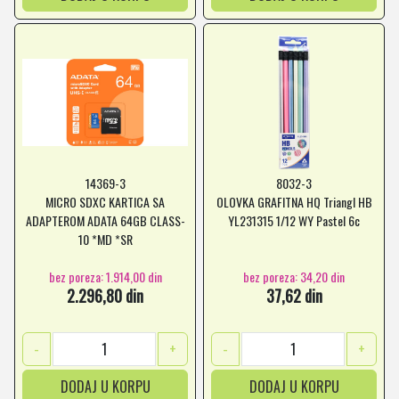
14369-3
8032-3
MICRO SDXC KARTICA SA
OLOVKA GRAFITNA HQ Triangl HB
ADAPTEROM ADATA 64GB CLASS-
YL231315 1/12 WY Pastel 6c
10 *MD *SR
bez poreza: 1.914,00 din
bez poreza: 34,20 din
2.296,80 din
37,62 din
-
+
-
+
DODAJ U KORPU
DODAJ U KORPU