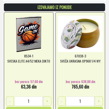
IZDVAJAMO IZ PONUDE
8534-1
67038-3
SVESKA ELITE A4/52 MEKA DIKTO
SVEĆA UKRASNA OP968 1/4 WY
bez poreza: 57,60 din
bez poreza: 638,00 din
63,36 din
765,60 din
-
+
-
+