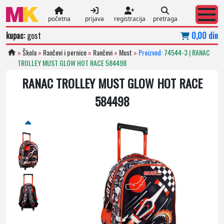
početna
prijava
registracija
pretraga
kupac:
gost
0,00 din
»
Škola
»
Rančevi i pernice
»
Rančevi
»
Must
»
Proizvod:
74544-3 | RANAC
TROLLEY MUST GLOW HOT RACE 584498
RANAC TROLLEY MUST GLOW HOT RACE
584498