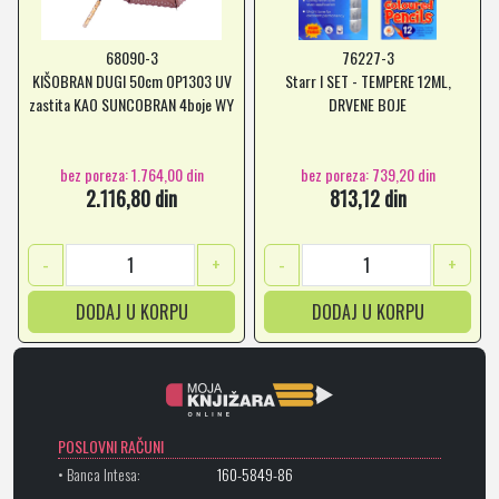
68090-3
76227-3
KIŠOBRAN DUGI 50cm OP1303 UV
Starr I SET - TEMPERE 12ML,
zastita KAO SUNCOBRAN 4boje WY
DRVENE BOJE
bez poreza: 1.764,00 din
bez poreza: 739,20 din
2.116,80 din
813,12 din
-
+
-
+
DODAJ U KORPU
DODAJ U KORPU
POSLOVNI RAČUNI
• Banca Intesa:
160-5849-86