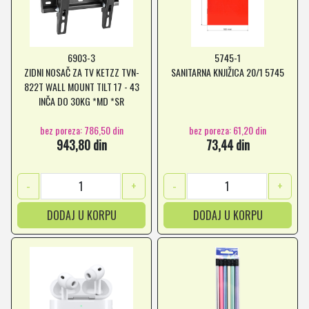
6903-3
5745-1
ZIDNI NOSAČ ZA TV KETZZ TVN-
SANITARNA KNJIŽICA 20/1 5745
822T WALL MOUNT TILT 17 - 43
INČA DO 30KG *MD *SR
bez poreza: 786,50 din
bez poreza: 61,20 din
943,80 din
73,44 din
-
+
-
+
DODAJ U KORPU
DODAJ U KORPU