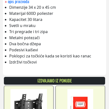
»
opis proizvoda:
Dimenzije 34 x 20 x 45 cm
Materijal 600D poliester
Kapacitet 30 litara
Svetli u mraku
Tri pregrade i tri zipa
Metalni potezači
Dva bočna džepa
Podesivi kaiševi
Poklopci za točkiće kada se koristi kao ranac
Izdrživi točkovi
IZDVAJAMO IZ PONUDE