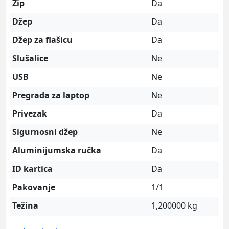
Zip
Da
Džep
Da
Džep za flašicu
Da
Slušalice
Ne
USB
Ne
Pregrada za laptop
Ne
Privezak
Da
Sigurnosni džep
Ne
Aluminijumska ručka
Da
ID kartica
Da
Pakovanje
1/1
Težina
1,200000 kg