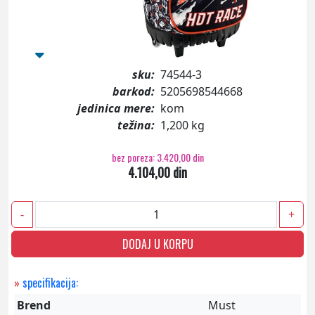
sku:
74544-3
barkod:
5205698544668
jedinica mere:
kom
težina:
1,200 kg
bez poreza: 3.420,00 din
4.104,00 din
-
+
DODAJ U KORPU
»
specifikacija:
Brend
Must