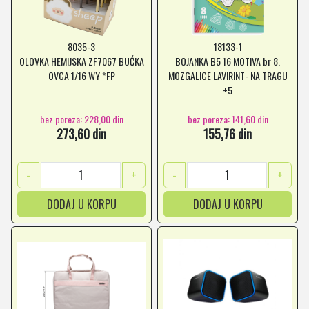
8035-3
18133-1
OLOVKA HEMIJSKA ZF7067 BUĆKA
BOJANKA B5 16 MOTIVA br 8.
OVCA 1/16 WY *FP
MOZGALICE LAVIRINT- NA TRAGU
+5
bez poreza: 228,00 din
bez poreza: 141,60 din
273,60 din
155,76 din
-
+
-
+
DODAJ U KORPU
DODAJ U KORPU