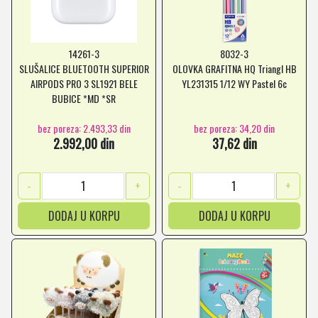
14261-3
8032-3
SLUŠALICE BLUETOOTH SUPERIOR
OLOVKA GRAFITNA HQ Triangl HB
AIRPODS PRO 3 SL1921 BELE
YL231315 1/12 WY Pastel 6c
BUBICE *MD *SR
bez poreza: 2.493,33 din
bez poreza: 34,20 din
2.992,00 din
37,62 din
-
+
-
+
DODAJ U KORPU
DODAJ U KORPU