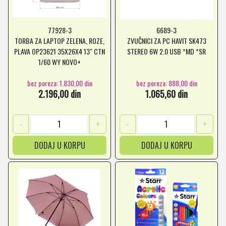
77928-3
6689-3
TORBA ZA LAPTOP ZELENA, ROZE,
ZVUČNICI ZA PC HAVIT SK473
PLAVA OP23621 35X26X4 13" CTN
STEREO 6W 2.0 USB *MD *SR
1/60 WY NOVO+
bez poreza: 1.830,00 din
bez poreza: 888,00 din
2.196,00 din
1.065,60 din
-
+
-
+
DODAJ U KORPU
DODAJ U KORPU