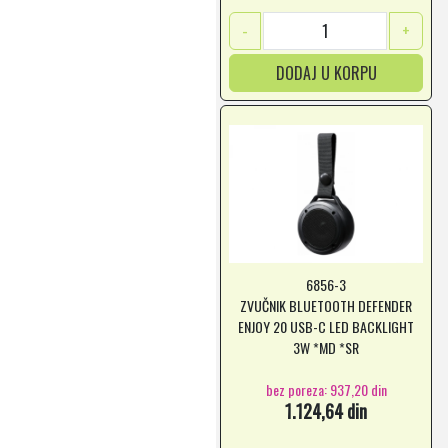
-
+
DODAJ U KORPU
6856-3
ZVUČNIK BLUETOOTH DEFENDER
ENJOY 20 USB-C LED BACKLIGHT
3W *MD *SR
bez poreza: 937,20 din
1.124,64 din