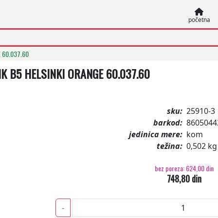
početna
 60.037.60
K B5 HELSINKI ORANGE 60.037.60
sku:
25910-3
barkod:
8605044
jedinica mere:
kom
težina:
0,502 kg
bez poreza: 624,00 din
748,80 din
-