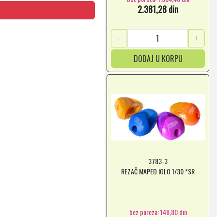
2.381,28 din
-
+
DODAJ U KORPU
3783-3
REZAČ MAPED IGLO 1/30 *SR
bez poreza: 148,80 din