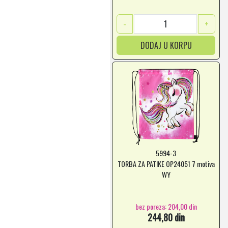
-
+
DODAJ U KORPU
5994-3
TORBA ZA PATIKE OP24051 7 motiva
WY
bez poreza: 204,00 din
244,80 din