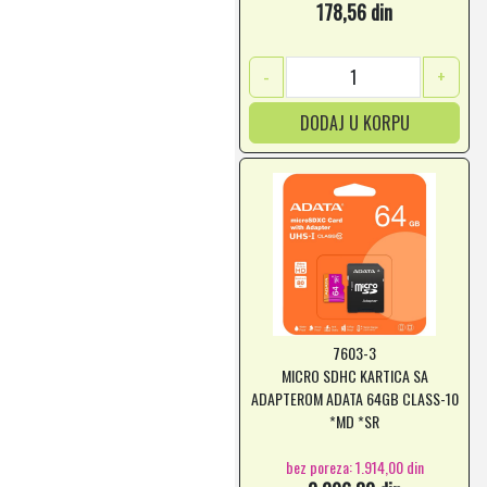
178,56 din
-
+
DODAJ U KORPU
7603-3
MICRO SDHC KARTICA SA
ADAPTEROM ADATA 64GB CLASS-10
*MD *SR
bez poreza: 1.914,00 din