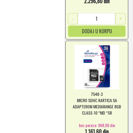
2.296,80 din
-
+
DODAJ U KORPU
7548-3
MICRO SDHC KARTICA SA
ADAPTEROM MEDIARANGE 8GB
CLASS-10 *MD *SR
bez poreza: 968,00 din
1.161,60 din