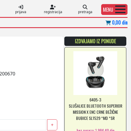
MENU
prijava
registracija
pretraga
0,00 din
IZDVAJAMO IZ PONUDE
200670
6405-3
SLUŠALICE BLUETOOTH SUPERIOR
MISSION X ENC CRNE BEŽIČNE
BUBICE SL1529 *MD *SR
+
bez poreza: 1.984,40 din