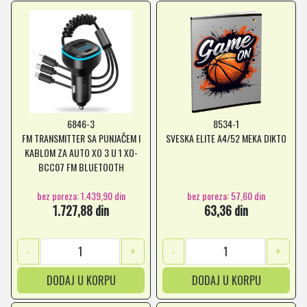
6846-3
8534-1
FM TRANSMITTER SA PUNJAČEM I
SVESKA ELITE A4/52 MEKA DIKTO
KABLOM ZA AUTO XO 3 U 1 XO-
BCC07 FM BLUETOOTH
HANDSFREE USB-C/USB-
bez poreza: 1.439,90 din
bez poreza: 57,60 din
MICRO/LIGHTING *MD *SR
1.727,88 din
63,36 din
-
+
-
+
DODAJ U KORPU
DODAJ U KORPU