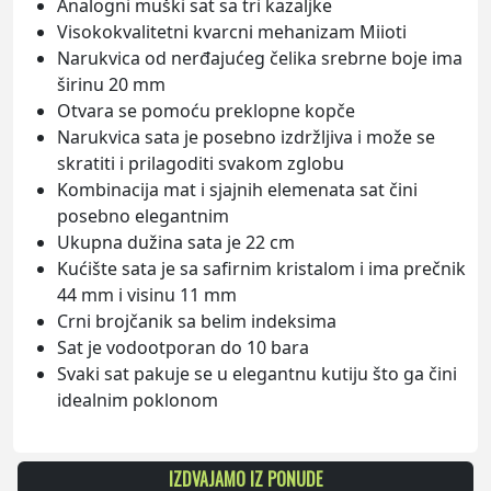
Analogni muški sat sa tri kazaljke
Visokokvalitetni kvarcni mehanizam Miioti
Narukvica od nerđajućeg čelika srebrne boje ima
širinu 20 mm
Otvara se pomoću preklopne kopče
Narukvica sata je posebno izdržljiva i može se
skratiti i prilagoditi svakom zglobu
Kombinacija mat i sjajnih elemenata sat čini
posebno elegantnim
Ukupna dužina sata je 22 cm
Kućište sata je sa safirnim kristalom i ima prečnik
44 mm i visinu 11 mm
Crni brojčanik sa belim indeksima
Sat je vodootporan do 10 bara
Svaki sat pakuje se u elegantnu kutiju što ga čini
idealnim poklonom
IZDVAJAMO IZ PONUDE