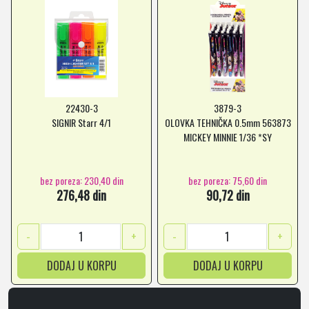
22430-3
3879-3
SIGNIR Starr 4/1
OLOVKA TEHNIČKA 0.5mm 563873
MICKEY MINNIE 1/36 *SY
bez poreza: 230,40 din
bez poreza: 75,60 din
276,48 din
90,72 din
-
+
-
+
DODAJ U KORPU
DODAJ U KORPU