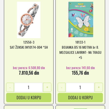
12556-3
18133-1
SAT ŽENSKI JW10174-004 *SH
BOJANKA B5 16 MOTIVA br 8.
MOZGALICE LAVIRINT- NA TRAGU
+5
bez poreza: 6.508,80 din
bez poreza: 141,60 din
7.810,56 din
155,76 din
-
+
-
+
DODAJ U KORPU
DODAJ U KORPU