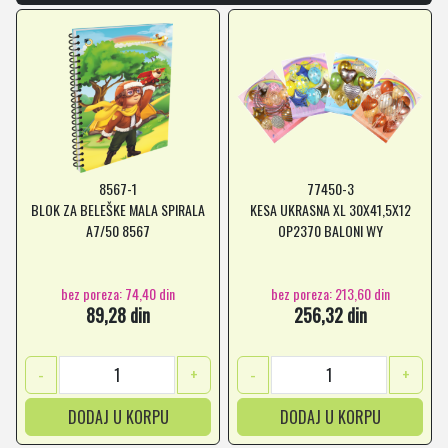
8567-1
77450-3
BLOK ZA BELEŠKE MALA SPIRALA
KESA UKRASNA XL 30X41,5X12
A7/50 8567
OP2370 BALONI WY
bez poreza: 74,40 din
bez poreza: 213,60 din
89,28 din
256,32 din
-
+
-
+
DODAJ U KORPU
DODAJ U KORPU