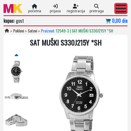
početna
prijava
registracija
pretraga
kupac:
gost
0,00 din
»
Pokloni
»
Satovi
»
Proizvod:
12549-3 | SAT MUŠKI S330J215Y *SH
SAT MUŠKI S330J215Y *SH