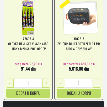
77603-3
11976-3
OLOVKA HEMIJSKA VINSON A159
ZVUČNIK BLUETOOTH ZEALOT MIX
LUCKY 1/20 SA POKLOPCEM
5 BOJA OP25219 WY
bez poreza: 76,20 din
bez poreza: 4.680,00 din
91,44 din
5.616,00 din
-
+
-
+
DODAJ U KORPU
DODAJ U KORPU