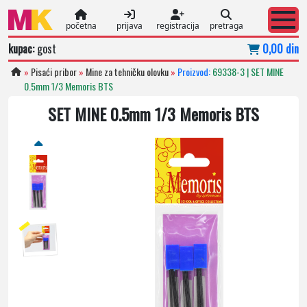
početna
prijava
registracija
pretraga
kupac:
gost
0,00 din
»
Pisaći pribor
»
Mine za tehničku olovku
»
Proizvod:
69338-3 | SET MINE
0.5mm 1/3 Memoris BTS
SET MINE 0.5mm 1/3 Memoris BTS