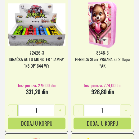
72426-3
8548-3
IGRAČKA AUTO MONSTER "LAMPA"
PERNICA Starr PRAZNA sa 2 flapa
1/8 OP1644 WY
*AK
bez poreza: 276,00 din
bez poreza: 774,00 din
331,20 din
928,80 din
-
+
-
+
DODAJ U KORPU
DODAJ U KORPU