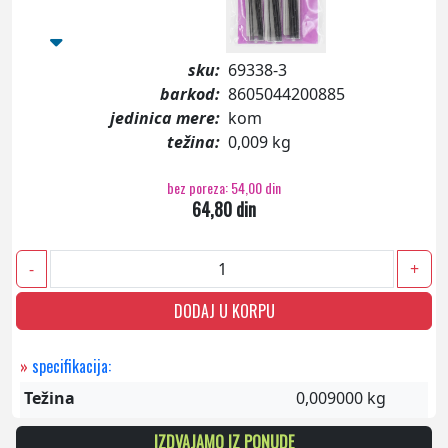
sku:
69338-3
barkod:
8605044200885
jedinica mere:
kom
težina:
0,009 kg
bez poreza: 54,00 din
64,80 din
-
+
DODAJ U KORPU
»
specifikacija:
Težina
0,009000 kg
IZDVAJAMO IZ PONUDE