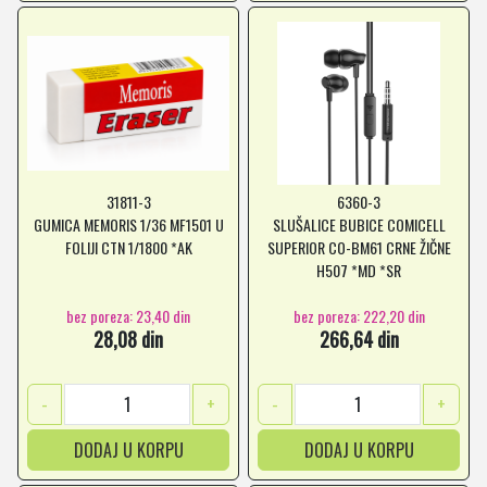
31811-3
6360-3
GUMICA MEMORIS 1/36 MF1501 U
SLUŠALICE BUBICE COMICELL
FOLIJI CTN 1/1800 *AK
SUPERIOR CO-BM61 CRNE ŽIČNE
H507 *MD *SR
bez poreza: 23,40 din
bez poreza: 222,20 din
28,08 din
266,64 din
-
+
-
+
DODAJ U KORPU
DODAJ U KORPU