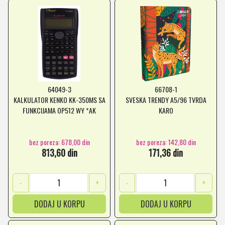
64049-3
66708-1
KALKULATOR KENKO KK-350MS SA
SVESKA TRENDY A5/96 TVRDA
FUNKCIJAMA OP512 WY *AK
KARO
bez poreza: 678,00 din
bez poreza: 142,80 din
813,60 din
171,36 din
-
+
-
+
DODAJ U KORPU
DODAJ U KORPU