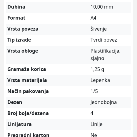
Dubina
10,00 mm
Format
A4
Vrsta poveza
Šivenje
Tip izrade
Tvrdi povez
Vrsta obloge
Plastifikacija,
sjajno
Gramaža korica
1,25 g
Vrsta materijala
Lepenka
Način pakovanja
1/5
Dezen
Jednobojna
Broj boja/dezena
4
Linijatura
Linije
Pregradni karton
Ne