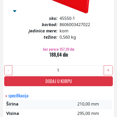
sku:
45550-1
barkod:
8606003427022
jedinica mere:
kom
težina:
0,560 kg
bez poreza: 157,20 din
188,64 din
-
+
DODAJ U KORPU
»
specifikacija:
Širina
210,00 mm
Visina
295,00 mm