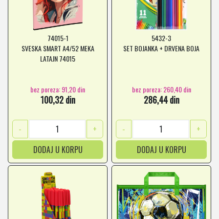
74015-1
5432-3
SVESKA SMART A4/52 MEKA
SET BOJANKA + DRVENA BOJA
LATAJN 74015
bez poreza: 91,20 din
bez poreza: 260,40 din
100,32 din
286,44 din
-
+
-
+
DODAJ U KORPU
DODAJ U KORPU