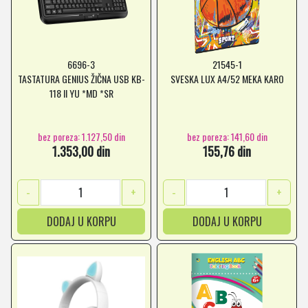
6696-3
21545-1
TASTATURA GENIUS ŽIČNA USB KB-
SVESKA LUX A4/52 MEKA KARO
118 II YU *MD *SR
bez poreza: 1.127,50 din
bez poreza: 141,60 din
1.353,00 din
155,76 din
-
+
-
+
DODAJ U KORPU
DODAJ U KORPU