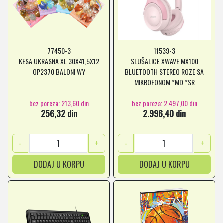
77450-3
11539-3
KESA UKRASNA XL 30X41,5X12
SLUŠALICE XWAVE MX100
OP2370 BALONI WY
BLUETOOTH STEREO ROZE SA
MIKROFONOM *MD *SR
bez poreza: 213,60 din
bez poreza: 2.497,00 din
256,32 din
2.996,40 din
-
+
-
+
DODAJ U KORPU
DODAJ U KORPU