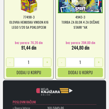
77498-3
4943-3
OLOVKA HEMIJSKA VINSON A16
TORBA ZA BLOK 4 ZA DEČAKE
LEGO 1/20 SA POKLOPCEM
STARR *AK
bez poreza: 76,20 din
bez poreza: 204,00 din
91,44 din
244,80 din
-
+
-
+
DODAJ U KORPU
DODAJ U KORPU
POSLOVNI RAČUNI
• Banca Intesa:
160-5849-86