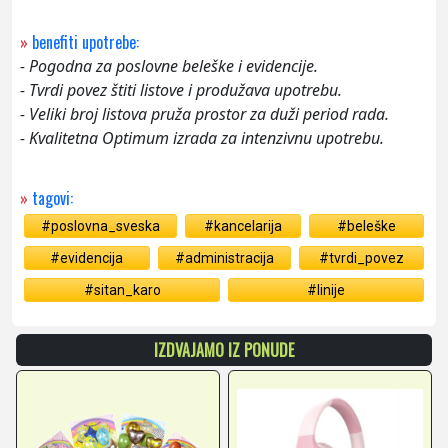
»
benefiti upotrebe:
- Pogodna za poslovne beleške i evidencije.
- Tvrdi povez štiti listove i produžava upotrebu.
- Veliki broj listova pruža prostor za duži period rada.
- Kvalitetna Optimum izrada za intenzivnu upotrebu.
»
tagovi:
#poslovna_sveska
#kancelarija
#beleške
#evidencija
#administracija
#tvrdi_povez
#sitan_karo
#linije
IZDVAJAMO IZ PONUDE