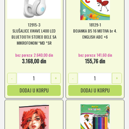
12915-3
18129-1
SLUŠALICE XWAVE L400 LED
BOJANKA B5 16 MOTIVA br 4.
BLUETOOTH STEREO BELE SA
ENGLISH ABC +6
MIKROFONOM *MD *SR
bez poreza: 2.640,00 din
bez poreza: 141,60 din
3.168,00 din
155,76 din
-
+
-
+
DODAJ U KORPU
DODAJ U KORPU