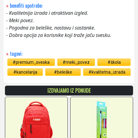
»
benefiti upotrebe:
- Kvalitetnija izrada i atraktivan izgled.
- Meki povez.
- Pogodna za beleške, nastavu i sastanke.
- Dobra opcija za korisnike koji traže jaču svesku.
»
tagovi:
#premium_sveska
#meki_povez
#škola
#kancelarija
#beleške
#kvalitetna_izrada
IZDVAJAMO IZ PONUDE