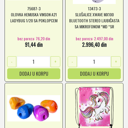
75687-3
13473-3
OLOVKA HEMIJSKA VINSON A21
SLUŠALICE XWAVE MX100
LADYBUG 1/20 SA POKLOPCEM
BLUETOOTH STEREO LJUBIČASTA
SA MIKROFONOM *MD *SR
bez poreza: 76,20 din
bez poreza: 2.497,00 din
91,44 din
2.996,40 din
-
+
-
+
DODAJ U KORPU
DODAJ U KORPU