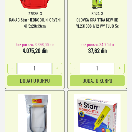
77936-3
8024-3
RANAC Starr JEDNOBOJNI CRVENI
OLOVKA GRAFITNA NEW HB
41,5x28x19cm
YL231308 1/12 WY FLUO 5c
bez poreza: 3.396,00 din
bez poreza: 34,20 din
4.075,20 din
37,62 din
-
+
-
+
DODAJ U KORPU
DODAJ U KORPU