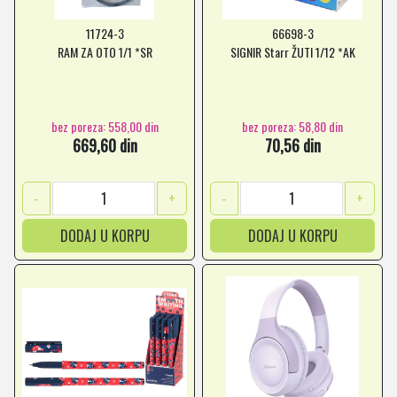
11724-3
66698-3
RAM ZA OTO 1/1 *SR
SIGNIR Starr ŽUTI 1/12 *AK
bez poreza: 558,00 din
bez poreza: 58,80 din
669,60 din
70,56 din
-
+
-
+
DODAJ U KORPU
DODAJ U KORPU