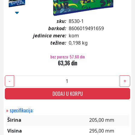
sku:
8530-1
barkod:
8606019491659
jedinica mere:
kom
težina:
0,198 kg
bez poreza: 57,60 din
63,36 din
-
+
DODAJ U KORPU
»
specifikacija:
Širina
205,00 mm
Visina
295,00 mm