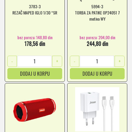
3783-3
5994-3
REZAČ MAPED IGLO 1/30 *SR
TORBA ZA PATIKE OP24051 7
motiva WY
bez poreza: 148,80 din
bez poreza: 204,00 din
178,56 din
244,80 din
-
+
-
+
DODAJ U KORPU
DODAJ U KORPU