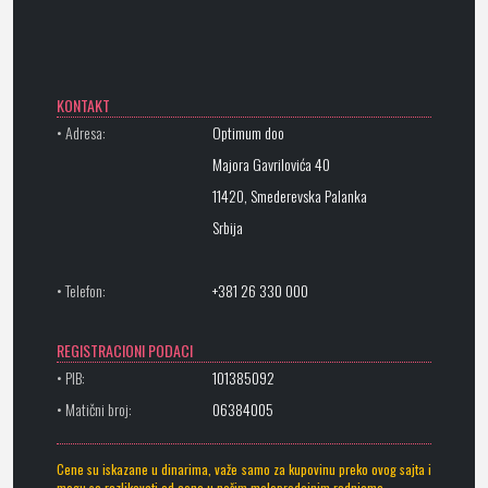
KONTAKT
• Adresa:
Optimum doo
Majora Gavrilovića 40
11420, Smederevska Palanka
Srbija
• Telefon:
+381 26 330 000
REGISTRACIONI PODACI
• PIB:
101385092
• Matični broj:
06384005
Cene su iskazane u dinarima, važe samo za kupovinu preko ovog sajta i
mogu se razlikovati od cena u našim maloprodajnim radnjama.