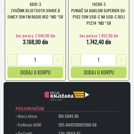
6691-3
14268-3
ZVUČNIK BLUETOOTH XWAVE B
PUNJAČ SA KABLOM SUPERIOR SU-
FANCY 10W FM RADIO RED *MD *SR
P102 20W USB-C NA USB-C BELI
P1224 *MD *SR
bez poreza: 2.640,00 din
bez poreza: 1.452,00 din
3.168,00 din
1.742,40 din
-
+
-
+
DODAJ U KORPU
DODAJ U KORPU
POSLOVNI RAČUNI
• Banca Intesa:
160-5849-86
• Raiffeisen BANK:
265-6410310003980-68
• ProCredit:
220-31559-87