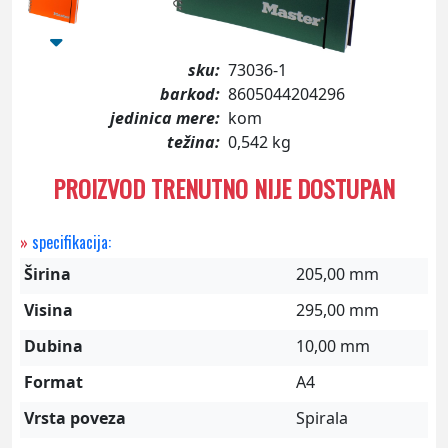
sku:
73036-1
barkod:
8605044204296
jedinica mere:
kom
težina:
0,542 kg
PROIZVOD TRENUTNO NIJE DOSTUPAN
»
specifikacija:
Širina
205,00 mm
Visina
295,00 mm
Dubina
10,00 mm
Format
A4
Vrsta poveza
Spirala