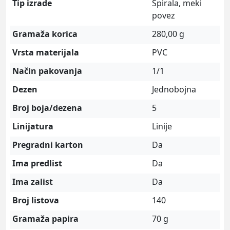
Tip izrade
Spirala, meki
povez
Gramaža korica
280,00 g
Vrsta materijala
PVC
Način pakovanja
1/1
Dezen
Jednobojna
Broj boja/dezena
5
Linijatura
Linije
Pregradni karton
Da
Ima predlist
Da
Ima zalist
Da
Broj listova
140
Gramaža papira
70 g