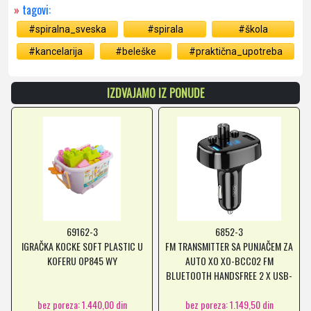
»
tagovi:
#spiralna_sveska
#spirala
#škola
#kancelarija
#beleške
#praktična_upotreba
IZDVAJAMO IZ PONUDE
69162-3
6852-3
IGRAČKA KOCKE SOFT PLASTIC U
FM TRANSMITTER SA PUNJAČEM ZA
KOFERU OP845 WY
AUTO XO XO-BCC02 FM
BLUETOOTH HANDSFREE 2 X USB-
A *MD *SR
bez poreza: 1.440,00 din
bez poreza: 1.149,50 din