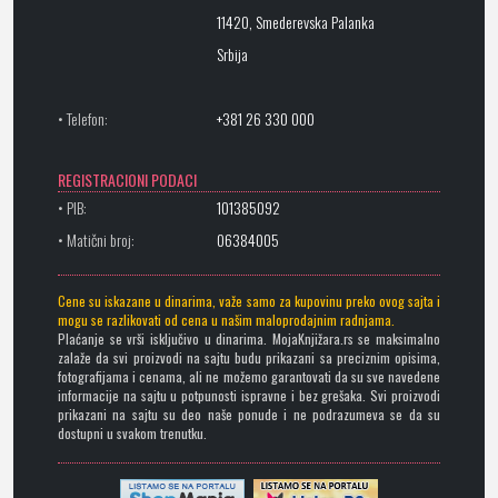
11420, Smederevska Palanka
Srbija
• Telefon:
+381 26 330 000
REGISTRACIONI PODACI
• PIB:
101385092
• Matični broj:
06384005
Cene su iskazane u dinarima, važe samo za kupovinu preko ovog sajta i
mogu se razlikovati od cena u našim maloprodajnim radnjama.
Plaćanje se vrši isključivo u dinarima. MojaKnjižara.rs se maksimalno
zalaže da svi proizvodi na sajtu budu prikazani sa preciznim opisima,
fotografijama i cenama, ali ne možemo garantovati da su sve navedene
informacije na sajtu u potpunosti ispravne i bez grešaka. Svi proizvodi
prikazani na sajtu su deo naše ponude i ne podrazumeva se da su
dostupni u svakom trenutku.