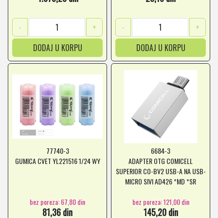
-
+
-
+
DODAJ U KORPU
DODAJ U KORPU
77740-3
6684-3
GUMICA CVET YL221516 1/24 WY
ADAPTER OTG COMICELL
SUPERIOR CO-BV2 USB-A NA USB-
MICRO SIVI AD426 *MD *SR
bez poreza: 67,80 din
bez poreza: 121,00 din
81,36 din
145,20 din