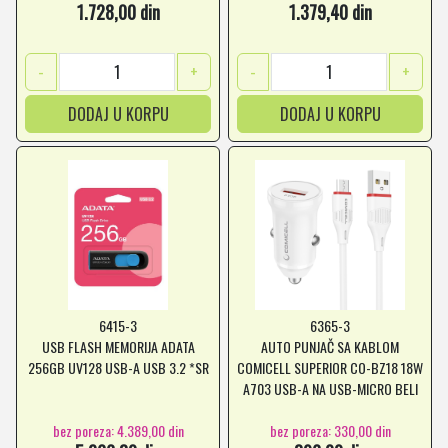
1.728,00 din
1.379,40 din
-
+
-
+
DODAJ U KORPU
DODAJ U KORPU
6415-3
6365-3
USB FLASH MEMORIJA ADATA
AUTO PUNJAČ SA KABLOM
256GB UV128 USB-A USB 3.2 *SR
COMICELL SUPERIOR CO-BZ18 18W
A703 USB-A NA USB-MICRO BELI
*MD *SR
bez poreza: 4.389,00 din
bez poreza: 330,00 din