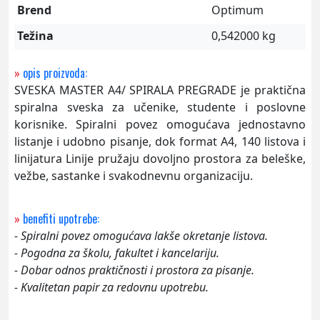
Brend
Optimum
Težina
0,542000 kg
»
opis proizvoda:
SVESKA MASTER A4/ SPIRALA PREGRADE je praktična
spiralna sveska za učenike, studente i poslovne
korisnike. Spiralni povez omogućava jednostavno
listanje i udobno pisanje, dok format A4, 140 listova i
linijatura Linije pružaju dovoljno prostora za beleške,
vežbe, sastanke i svakodnevnu organizaciju.
»
benefiti upotrebe:
- Spiralni povez omogućava lakše okretanje listova.
- Pogodna za školu, fakultet i kancelariju.
- Dobar odnos praktičnosti i prostora za pisanje.
- Kvalitetan papir za redovnu upotrebu.