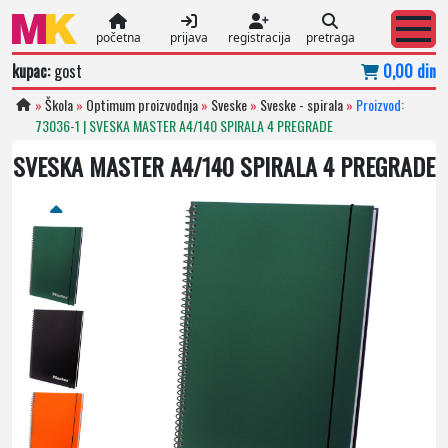
početna
prijava
registracija
pretraga
kupac:
gost
0,00 din
»
Škola
»
Optimum proizvodnja
»
Sveske
»
Sveske - spirala
»
Proizvod:
73036-1 | SVESKA MASTER A4/140 SPIRALA 4 PREGRADE
SVESKA MASTER A4/140 SPIRALA 4 PREGRADE