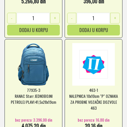
5.266,80 din
396,00 din
-
+
-
+
DODAJ U KORPU
DODAJ U KORPU
77935-3
463-1
RANAC Starr JEDNOBOJNI
NALEPNICA 10x10cm "P" OZNAKA
PETROLEJ PLAVI 41,5x28x19cm
ZA PROBNE VOZAČKE DOZVOLE
463
bez poreza: 3.396,00 din
bez poreza: 16,80 din
4.075,20 din
20,16 din