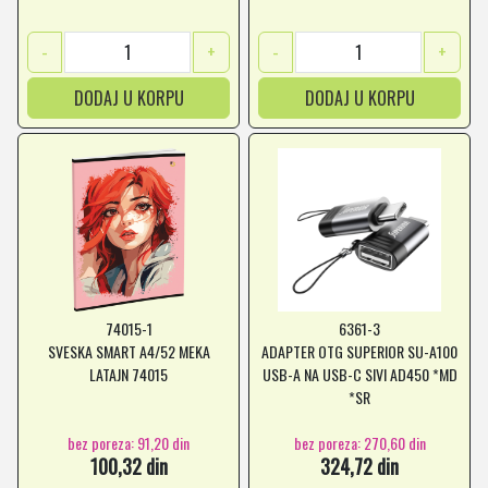
-
+
-
+
DODAJ U KORPU
DODAJ U KORPU
74015-1
6361-3
SVESKA SMART A4/52 MEKA
ADAPTER OTG SUPERIOR SU-A100
LATAJN 74015
USB-A NA USB-C SIVI AD450 *MD
*SR
bez poreza: 91,20 din
bez poreza: 270,60 din
100,32 din
324,72 din