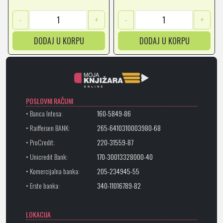
-
+
-
+
DODAJ U KORPU
DODAJ U KORPU
POSLOVNI RAČUNI
• Banca Intesa:
160-5849-86
• Raiffeisen BANK:
265-6410310003980-68
• ProCredit:
220-31559-87
• Unicredit Bank:
170-30013328000-40
• Komercijalna banka:
205-234945-55
• Erste banka:
340-11016789-82
LOKACIJA