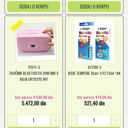
DODAJ U KORPU
DODAJ U KORPU
11971-3
67299-3
ZVUČNIK BLUETOOTH 20W MIX 5
BOJE TEMPERE Starr 1/12 12ml *AK
BOJA OP25215 WY
bez poreza: 4.560,00 din
bez poreza: 474,00 din
5.472,00 din
521,40 din
-
+
-
+