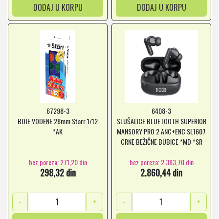
DODAJ U KORPU
DODAJ U KORPU
67298-3
6408-3
BOJE VODENE 28mm Starr 1/12
SLUŠALICE BLUETOOTH SUPERIOR
*AK
MANSORY PRO 2 ANC+ENC SL1607
CRNE BEŽIČNE BUBICE *MD *SR
bez poreza: 271,20 din
bez poreza: 2.383,70 din
298,32 din
2.860,44 din
-
+
-
+