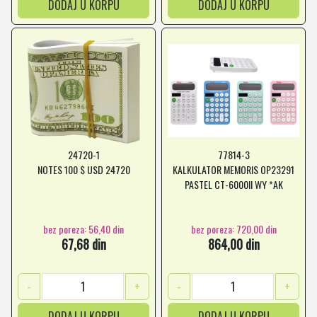
DODAJ U KORPU
DODAJ U KORPU
24720-1
77814-3
NOTES 100 $ USD 24720
KALKULATOR MEMORIS OP23291
PASTEL CT-6000II WY *AK
bez poreza: 56,40 din
bez poreza: 720,00 din
67,68 din
864,00 din
-
+
-
+
DODAJ U KORPU
DODAJ U KORPU