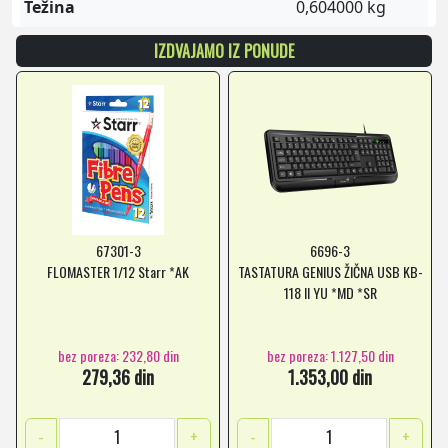
Težina
0,604000 kg
IZDVAJAMO IZ PONUDE
67301-3
6696-3
FLOMASTER 1/12 Starr *AK
TASTATURA GENIUS ŽIČNA USB KB-
118 II YU *MD *SR
bez poreza: 232,80 din
bez poreza: 1.127,50 din
279,36 din
1.353,00 din
-
+
-
+