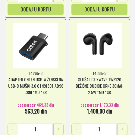
DODAJ U KORPU
DODAJ U KORPU
14265-3
14365-3
ADAPTER ONTEN USB-A ŽENSKI NA
SLUŠALICE XWAVE TWS120
USB-C MUŠKI 3.0 OTN9130T AD96
BEŽIČNE BUBICE CRNE 30MAH
CRNI *MD *SR
2.5W *MD *SR
bez poreza: 469,33 din
bez poreza: 1.173,33 din
563,20 din
1.408,00 din
-
+
-
+