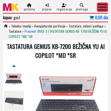
početna
prijava
registracija
pretraga
kupac:
gost
0,00 din
»
Tehnika i mediji
»
Kompjuterske periferije
»
Tastature, miševi i podloge
»
Tastature
»
Proizvod:
8893-3 | TASTATURA GENIUS KB-7200 BEŽIČNA YU AI
COPILOT *MD *SR
TASTATURA GENIUS KB-7200 BEŽIČNA YU AI
COPILOT *MD *SR