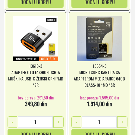
DODAJ U KORPU
DODAJ U KORPU
13618-3
13654-3
ADAPTER OTG FASHION USB-A
MICRO SDHC KARTICA SA
MUŠKI NA USB-C ŽENSKI CRNI *MD
ADAPTEROM MEDIARANGE 64GB
*SR
CLASS-10 *MD *SR
bez poreza: 291,50 din
bez poreza: 1.595,00 din
349,80 din
1.914,00 din
-
+
-
+
DODAJ U KORPU
DODAJ U KORPU