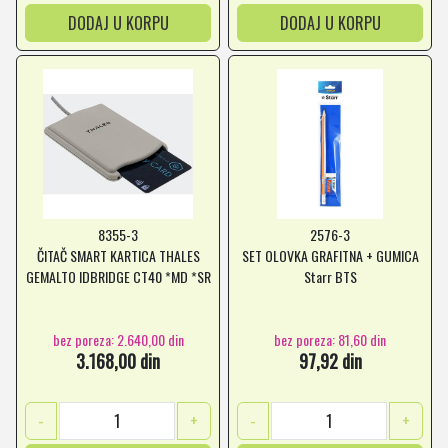
DODAJ U KORPU
DODAJ U KORPU
8355-3
2576-3
ČITAČ SMART KARTICA THALES
SET OLOVKA GRAFITNA + GUMICA
GEMALTO IDBRIDGE CT40 *MD *SR
Starr BTS
bez poreza: 2.640,00 din
bez poreza: 81,60 din
3.168,00 din
97,92 din
-
+
-
+