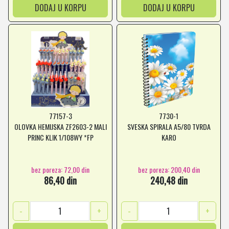
DODAJ U KORPU
DODAJ U KORPU
77157-3
7730-1
OLOVKA HEMIJSKA ZF2603-2 MALI
SVESKA SPIRALA A5/80 TVRDA
PRINC KLIK 1/108WY *FP
KARO
bez poreza: 72,00 din
bez poreza: 200,40 din
86,40 din
240,48 din
-
+
-
+