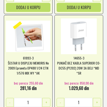
DODAJ U KORPU
DODAJ U KORPU
61893-3
14655-3
ŠESTAR U DISPLEJU MEMORIS No
PUNJAČ BEZ KABLA SUPERIOR CO-
2009 Epruveta OP488 1/24 CTN
DC55 (P1202) 20W 3A BELI *MD
1/576 MIX WY *AK
*SR
bez poreza: 255,60 din
bez poreza: 858,00 din
281,16 din
1.029,60 din
-
+
-
+