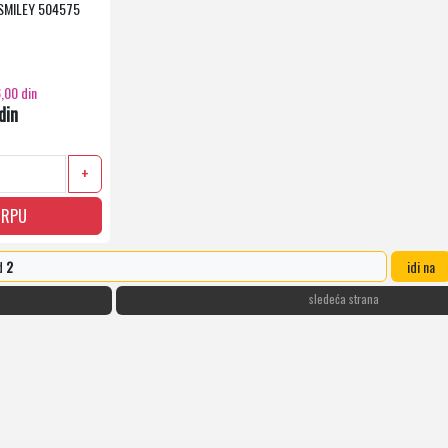
SMILEY 504575
,00 din
din
+
ORPU
d
2
idi na
sledeća strana