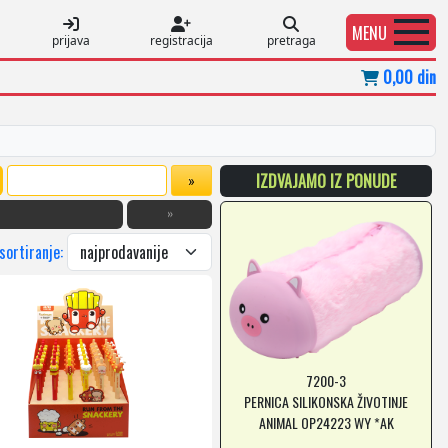
MENU
prijava
registracija
pretraga
0,00 din
IZDVAJAMO IZ PONUDE
»
 sortiranje:
7200-3
PERNICA SILIKONSKA ŽIVOTINJE
ANIMAL OP24223 WY *AK