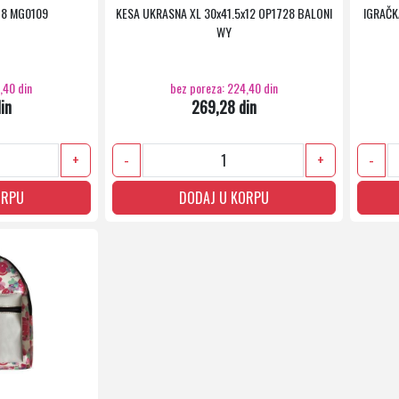
18 MG0109
KESA UKRASNA XL 30x41.5x12 OP1728 BALONI
IGRAČK
WY
,40 din
bez poreza: 224,40 din
in
269,28 din
+
-
+
-
ORPU
DODAJ U KORPU