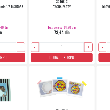
32408-3
ris 1/3 MS15038
TACNA PARTY
OLOVK
,40 din
bez poreza: 61,20 din
in
73,44 din
+
-
+
-
ORPU
DODAJ U KORPU
25649-3