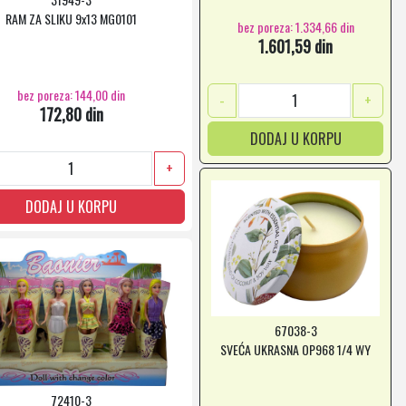
RAM ZA SLIKU 9x13 MG0101
bez poreza: 1.334,66 din
1.601,59 din
bez poreza: 144,00 din
-
+
172,80 din
DODAJ U KORPU
+
DODAJ U KORPU
67038-3
SVEĆA UKRASNA OP968 1/4 WY
72410-3