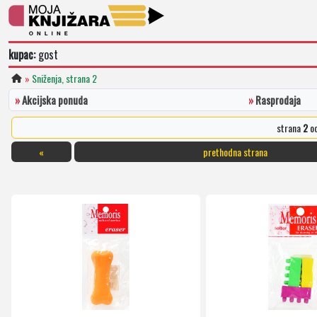
kupac:
gost
»
Sniženja, strana 2
»
Akcijska ponuda
»
Rasprodaja
strana
2
o
«
prethodna strana