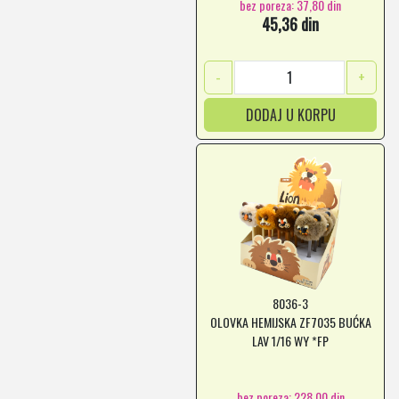
bez poreza: 37,80 din
45,36 din
-
+
DODAJ U KORPU
8036-3
OLOVKA HEMIJSKA ZF7035 BUĆKA
LAV 1/16 WY *FP
bez poreza: 228,00 din