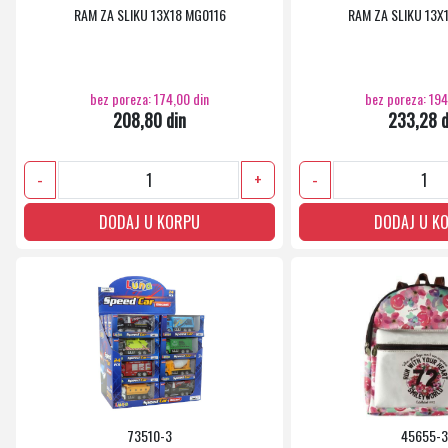
RAM ZA SLIKU 13X18 MG0116
RAM ZA SLIKU 13X
bez poreza: 174,00 din
bez poreza: 194
208,80 din
233,28 d
-
+
-
DODAJ U KORPU
DODAJ U K
73510-3
45655-3