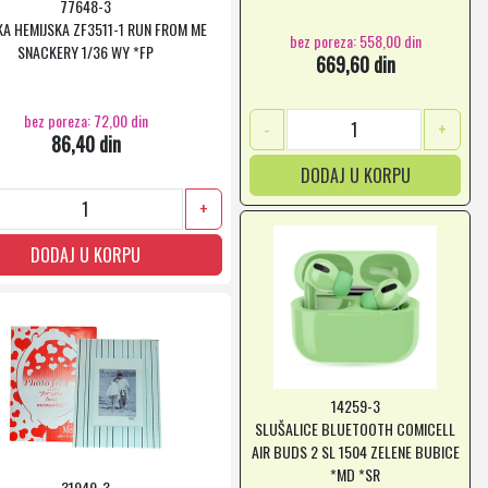
77648-3
A HEMIJSKA ZF3511-1 RUN FROM ME
bez poreza: 558,00 din
SNACKERY 1/36 WY *FP
669,60 din
bez poreza: 72,00 din
-
+
86,40 din
DODAJ U KORPU
+
DODAJ U KORPU
14259-3
SLUŠALICE BLUETOOTH COMICELL
AIR BUDS 2 SL 1504 ZELENE BUBICE
*MD *SR
31949-3