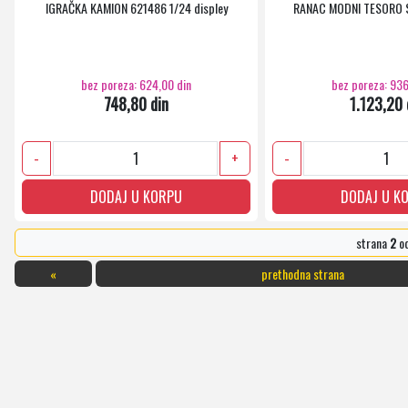
IGRAČKA KAMION 621486 1/24 displey
RANAC MODNI TESORO 
bez poreza: 624,00 din
bez poreza: 936
748,80 din
1.123,20 
-
+
-
DODAJ U KORPU
DODAJ U K
strana
2
o
«
prethodna strana