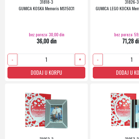
31818-3
31826-3
GUMICA KOSKA Memoris MS15031
GUMICA LEGO KOCKA Memo
bez poreza: 30,00 din
bez poreza: 59
36,00 din
71,28 d
-
+
-
DODAJ U KORPU
DODAJ U K
31952-3
31953-3