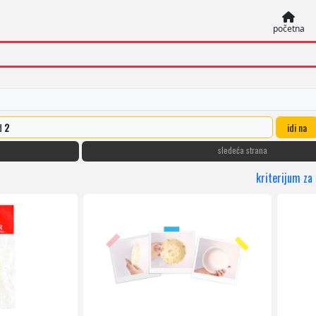
početna
d
2
idi na
sledeća strana
kriterijum za