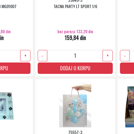
3 MG01007
TACNA PARTY LT SPORT 1/6
,80 din
bez poreza: 133,20 din
in
159,84 din
+
-
+
-
ORPU
DODAJ U KORPU
75557-3