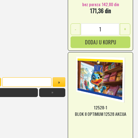
bez poreza: 142,80 din
171,36 din
-
+
DODAJ U KORPU
»
12528-1
BLOK II OPTIMUM 12528 AKCIJA