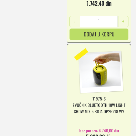
1.742,40 din
-
+
DODAJ U KORPU
11975-3
ZVUČNIK BLUETOOTH 10W LIGHT
SHOW MIX 5 BOJA OP25218 WY
bez poreza: 4.740,00 din