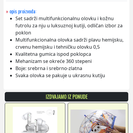
»
opis proizvoda:
Set sadrži multifunkcionalnu olovku i kožnu
futrolu za nju u luksuznoj kutiji, odličan izbor za
poklon
Multifunkcionalna olovka sadrži plavu hemijsku,
crvenu hemijsku i tehničku olovku 0,5
Kvalitetna gumica ispod poklopca
Mehanizam se okreće 360 stepeni
Boje: srebrna i srebrno-zlatna
Svaka olovka se pakuje u ukrasnu kutiju
IZDVAJAMO IZ PONUDE