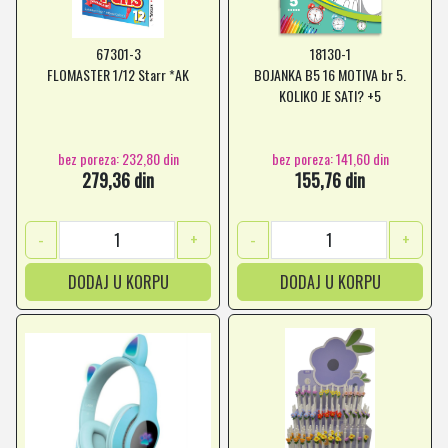
67301-3
18130-1
FLOMASTER 1/12 Starr *AK
BOJANKA B5 16 MOTIVA br 5.
KOLIKO JE SATI? +5
bez poreza: 232,80 din
bez poreza: 141,60 din
279,36 din
155,76 din
-
+
-
+
DODAJ U KORPU
DODAJ U KORPU