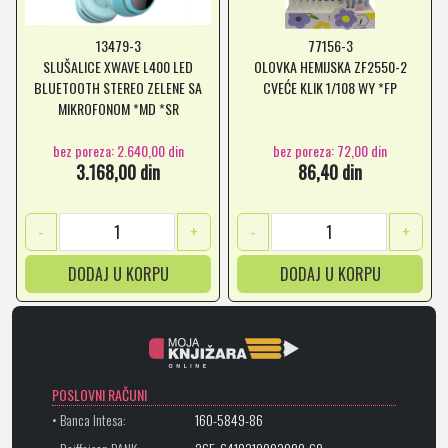
13479-3
77156-3
SLUŠALICE XWAVE L400 LED
OLOVKA HEMIJSKA ZF2550-2
BLUETOOTH STEREO ZELENE SA
CVEĆE KLIK 1/108 WY *FP
MIKROFONOM *MD *SR
bez poreza: 2.640,00 din
bez poreza: 72,00 din
3.168,00 din
86,40 din
-
+
-
+
DODAJ U KORPU
DODAJ U KORPU
POSLOVNI RAČUNI
• Banca Intesa:
160-5849-86