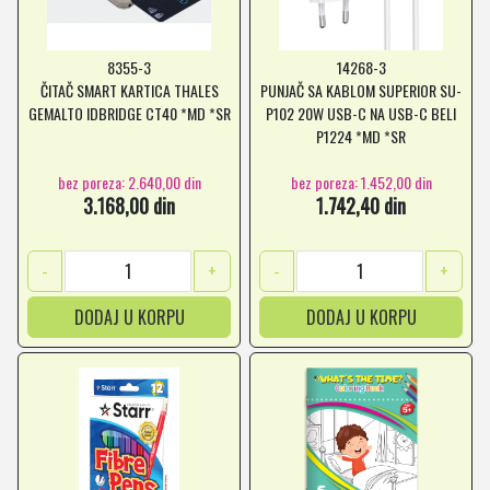
8355-3
14268-3
ČITAČ SMART KARTICA THALES
PUNJAČ SA KABLOM SUPERIOR SU-
GEMALTO IDBRIDGE CT40 *MD *SR
P102 20W USB-C NA USB-C BELI
P1224 *MD *SR
bez poreza: 2.640,00 din
bez poreza: 1.452,00 din
3.168,00 din
1.742,40 din
-
+
-
+
DODAJ U KORPU
DODAJ U KORPU