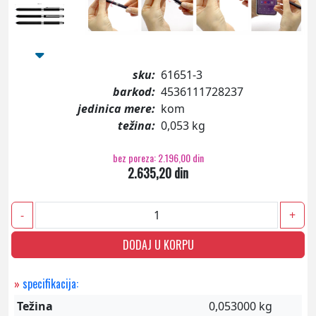
sku:
61651-3
barkod:
4536111728237
jedinica mere:
kom
težina:
0,053 kg
bez poreza: 2.196,00 din
2.635,20 din
-
+
DODAJ U KORPU
»
specifikacija:
Težina
0,053000 kg