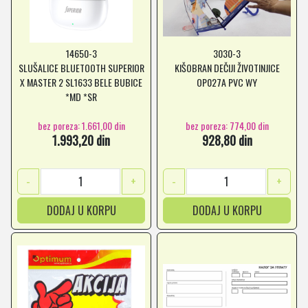
14650-3
3030-3
SLUŠALICE BLUETOOTH SUPERIOR
KIŠOBRAN DEČIJI ŽIVOTINJICE
X MASTER 2 SL1633 BELE BUBICE
OP027A PVC WY
*MD *SR
bez poreza: 1.661,00 din
bez poreza: 774,00 din
1.993,20 din
928,80 din
-
+
-
+
DODAJ U KORPU
DODAJ U KORPU