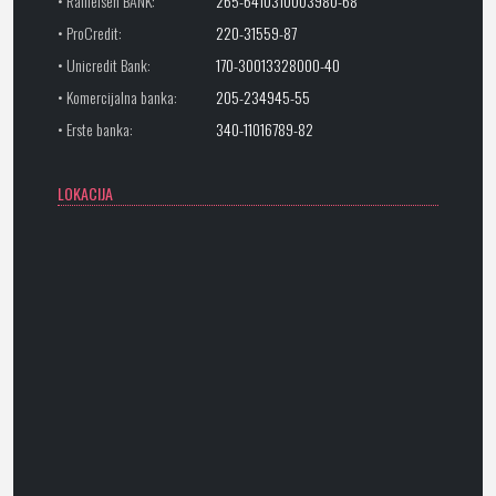
• Raiffeisen BANK:
265-6410310003980-68
• ProCredit:
220-31559-87
• Unicredit Bank:
170-30013328000-40
• Komercijalna banka:
205-234945-55
• Erste banka:
340-11016789-82
LOKACIJA