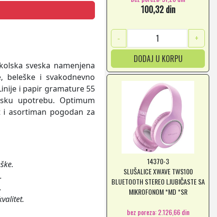
100,32 din
-
+
DODAJ U KORPU
olska sveska namenjena
, beleške i svakodnevno
 Linije i papir gramature 55
lsku upotrebu. Optimum
et i asortiman pogodan za
14370-3
ške.
SLUŠALICE XWAVE TWS100
.
BLUETOOTH STEREO LJUBIČASTE SA
.
MIKROFONOM *MD *SR
valitet.
bez poreza: 2.126,66 din