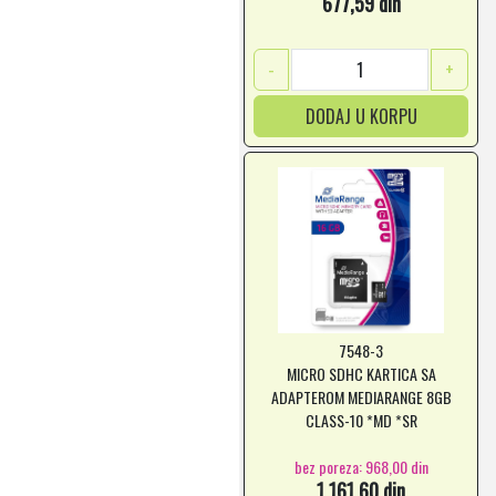
677,59 din
-
+
DODAJ U KORPU
7548-3
MICRO SDHC KARTICA SA
ADAPTEROM MEDIARANGE 8GB
CLASS-10 *MD *SR
bez poreza: 968,00 din
1.161,60 din