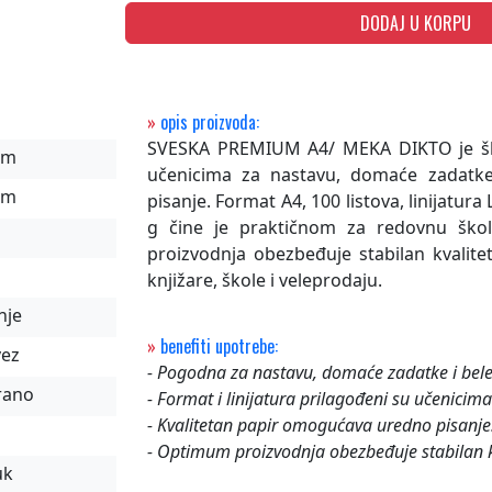
DODAJ U KORPU
»
opis proizvoda:
SVESKA PREMIUM A4/ MEKA DIKTO je šk
mm
učenicima za nastavu, domaće zadatke
mm
pisanje. Format A4, 100 listova, linijatura
g čine je praktičnom za redovnu ško
proizvodnja obezbeđuje stabilan kvalit
knjižare, škole i veleprodaju.
nje
»
benefiti upotrebe:
vez
- Pogodna za nastavu, domaće zadatke i bele
irano
- Format i linijatura prilagođeni su učenicima
- Kvalitetan papir omogućava uredno pisanje
- Optimum proizvodnja obezbeđuje stabilan k
uk