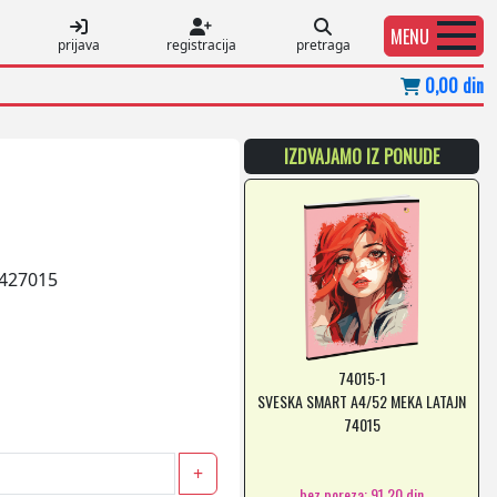
MENU
prijava
registracija
pretraga
0,00 din
IZDVAJAMO IZ PONUDE
427015
74015-1
SVESKA SMART A4/52 MEKA LATAJN
74015
+
bez poreza: 91,20 din