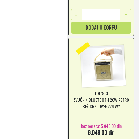
-
+
DODAJ U KORPU
11978-3
ZVUČNIK BLUETOOTH 20W RETRO
BEŽ CRNI OP25224 WY
bez poreza: 5.040,00 din
6.048,00 din