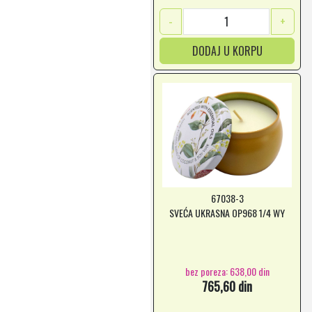
-
+
DODAJ U KORPU
67038-3
SVEĆA UKRASNA OP968 1/4 WY
bez poreza: 638,00 din
765,60 din