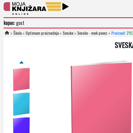
kupac:
gost
»
Škola
»
Optimum proizvodnja
»
Sveske
»
Sveske - mek povez
»
Proizvod:
215
SVESK