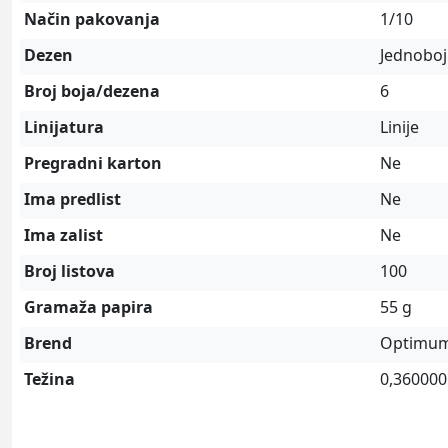
Način pakovanja
1/10
Dezen
Jednobo
Broj boja/dezena
6
Linijatura
Linije
Pregradni karton
Ne
Ima predlist
Ne
Ima zalist
Ne
Broj listova
100
Gramaža papira
55 g
Brend
Optimu
Težina
0,360000