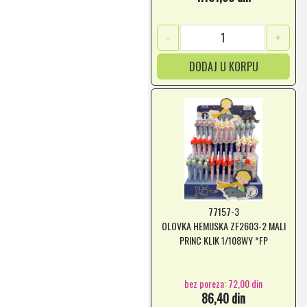
-
+
DODAJ U KORPU
77157-3
OLOVKA HEMIJSKA ZF2603-2 MALI
PRINC KLIK 1/108WY *FP
bez poreza: 72,00 din
86,40 din