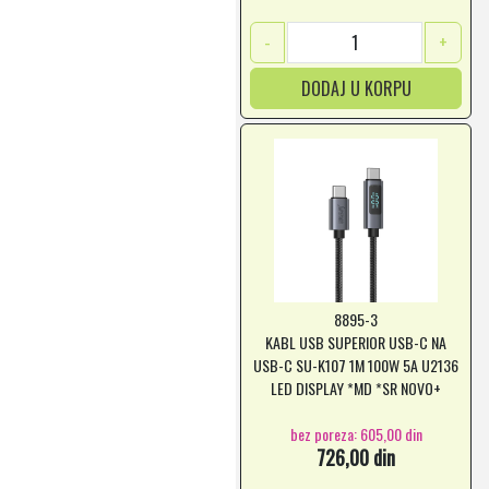
-
+
DODAJ U KORPU
8895-3
KABL USB SUPERIOR USB-C NA
USB-C SU-K107 1M 100W 5A U2136
LED DISPLAY *MD *SR NOVO+
bez poreza: 605,00 din
726,00 din