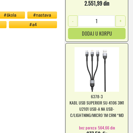
2.551,99 din
#škola
#nastava
-
+
#a4
DODAJ U KORPU
6378-3
KABL USB SUPERIOR SU-K106 3IN1
U2101 USB-A NA USB-
C/LIGHTNING/MICRO 1M CRNI *MD
*SR
bez poreza: 564,66 din