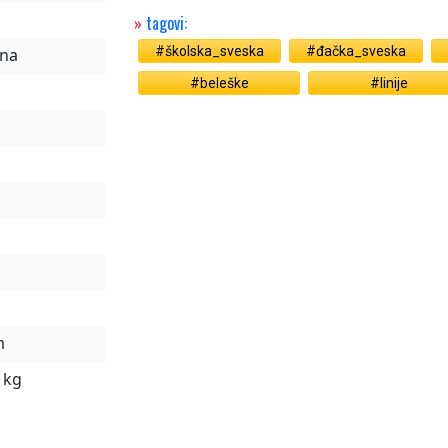
»
tagovi:
#školska_sveska
#đačka_sveska
jna
#beleške
#linije
m
 kg