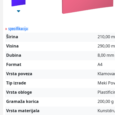
»
specifikacija:
Širina
210,00 
Visina
290,00 
Dubina
8,00 mm
Format
A4
Vrsta poveza
Klamova
Tip izrade
Meki Po
Vrsta obloge
Plastific
Gramaža korica
200,00 g
Vrsta materijala
Kunstdr