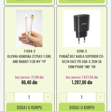
77654-3
6396-3
OLOVKA HEMIJSKA ZF2563-1 GIRL
PUNJAČ BEZ KABLA SUPERIOR CO-
AND RABBIT 1/36 WY *FP
DC24 FAST PD USB-C 25W 3A
CRNI P1008 *MD *SR
bez poreza: 72,00 din
bez poreza: 1.072,50 din
86,40 din
1.287,00 din
-
+
-
+
DODAJ U KORPU
DODAJ U KORPU