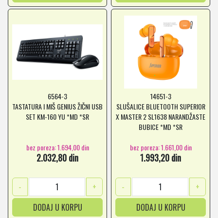
6564-3
14651-3
TASTATURA I MIŠ GENIUS ŽIČNI USB
SLUŠALICE BLUETOOTH SUPERIOR
SET KM-160 YU *MD *SR
X MASTER 2 SL1638 NARANDŽASTE
BUBICE *MD *SR
bez poreza: 1.694,00 din
bez poreza: 1.661,00 din
2.032,80 din
1.993,20 din
-
+
-
+
DODAJ U KORPU
DODAJ U KORPU