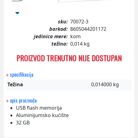
sku:
70072-3
barkod:
8605044201172
jedinica mere:
kom
težina:
0,014 kg
PROIZVOD TRENUTNO NIJE DOSTUPAN
»
specifikacija:
Težina
0,014000 kg
»
opis proizvoda:
USB flash memorija
Aluminijumsko kućište
32 GB