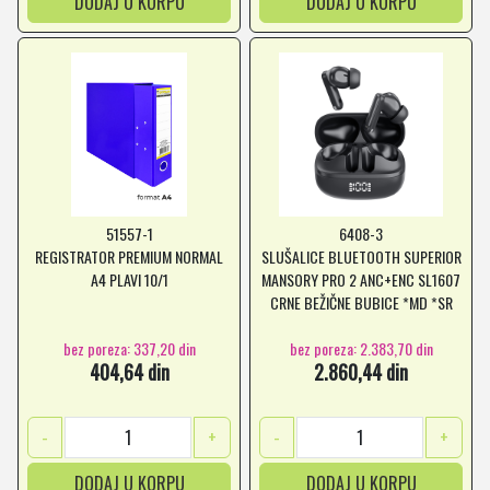
DODAJ U KORPU
DODAJ U KORPU
51557-1
6408-3
REGISTRATOR PREMIUM NORMAL
SLUŠALICE BLUETOOTH SUPERIOR
A4 PLAVI 10/1
MANSORY PRO 2 ANC+ENC SL1607
CRNE BEŽIČNE BUBICE *MD *SR
bez poreza: 337,20 din
bez poreza: 2.383,70 din
404,64 din
2.860,44 din
-
+
-
+
DODAJ U KORPU
DODAJ U KORPU