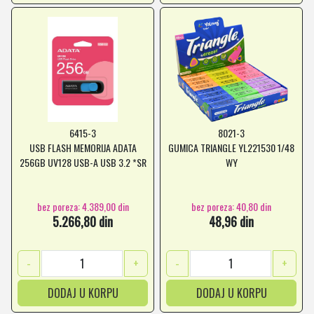
6415-3
8021-3
USB FLASH MEMORIJA ADATA
GUMICA TRIANGLE YL221530 1/48
256GB UV128 USB-A USB 3.2 *SR
WY
bez poreza: 4.389,00 din
bez poreza: 40,80 din
5.266,80 din
48,96 din
-
+
-
+
DODAJ U KORPU
DODAJ U KORPU