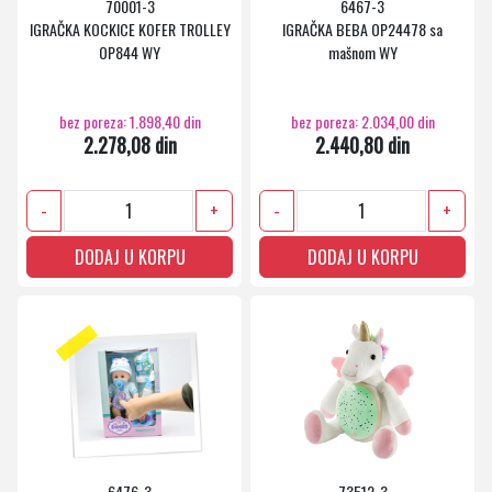
70001-3
6467-3
IGRAČKA KOCKICE KOFER TROLLEY
IGRAČKA BEBA OP24478 sa
OP844 WY
mašnom WY
bez poreza: 1.898,40 din
bez poreza: 2.034,00 din
2.278,08 din
2.440,80 din
-
+
-
+
DODAJ U KORPU
DODAJ U KORPU
6476-3
73512-3