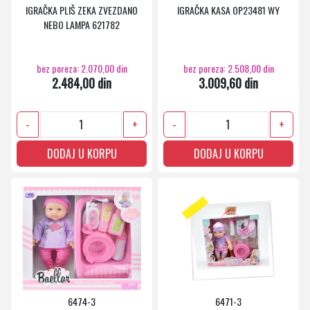
IGRAČKA PLIŠ ZEKA ZVEZDANO
IGRAČKA KASA OP23481 WY
NEBO LAMPA 621782
bez poreza: 2.070,00 din
bez poreza: 2.508,00 din
2.484,00 din
3.009,60 din
-
+
-
+
DODAJ U KORPU
DODAJ U KORPU
6474-3
6471-3