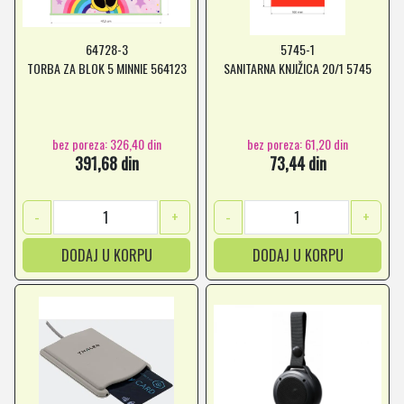
64728-3
5745-1
TORBA ZA BLOK 5 MINNIE 564123
SANITARNA KNJIŽICA 20/1 5745
bez poreza: 326,40 din
bez poreza: 61,20 din
391,68 din
73,44 din
-
+
-
+
DODAJ U KORPU
DODAJ U KORPU