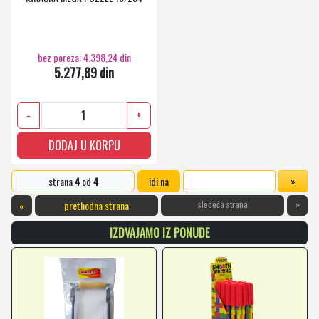
bez poreza: 4.398,24 din
5.277,89 din
-
+
DODAJ U KORPU
strana
4
od
4
idi na
«
prethodna strana
sledeća strana
»
IZDVAJAMO IZ PONUDE