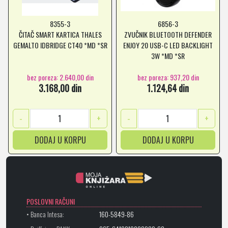
8355-3
6856-3
ČITAČ SMART KARTICA THALES
ZVUČNIK BLUETOOTH DEFENDER
GEMALTO IDBRIDGE CT40 *MD *SR
ENJOY 20 USB-C LED BACKLIGHT
3W *MD *SR
bez poreza: 2.640,00 din
bez poreza: 937,20 din
3.168,00 din
1.124,64 din
-
+
-
+
DODAJ U KORPU
DODAJ U KORPU
POSLOVNI RAČUNI
• Banca Intesa:
160-5849-86