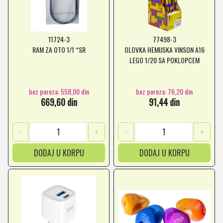
11724-3
77498-3
RAM ZA OTO 1/1 *SR
OLOVKA HEMIJSKA VINSON A16
LEGO 1/20 SA POKLOPCEM
bez poreza: 558,00 din
bez poreza: 76,20 din
669,60 din
91,44 din
-
+
-
+
DODAJ U KORPU
DODAJ U KORPU