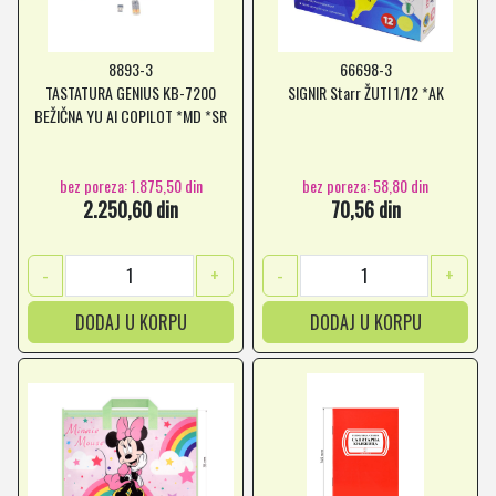
8893-3
66698-3
TASTATURA GENIUS KB-7200
SIGNIR Starr ŽUTI 1/12 *AK
BEŽIČNA YU AI COPILOT *MD *SR
bez poreza: 1.875,50 din
bez poreza: 58,80 din
2.250,60 din
70,56 din
-
+
-
+
DODAJ U KORPU
DODAJ U KORPU