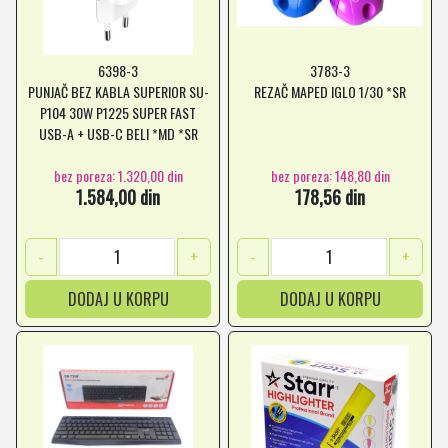
6398-3
3783-3
PUNJAČ BEZ KABLA SUPERIOR SU-
REZAČ MAPED IGLO 1/30 *SR
P104 30W P1225 SUPER FAST
USB-A + USB-C BELI *MD *SR
bez poreza: 1.320,00 din
bez poreza: 148,80 din
1.584,00 din
178,56 din
-
+
-
+
DODAJ U KORPU
DODAJ U KORPU