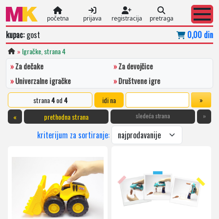
početna
prijava
registracija
pretraga
kupac:
gost
0,00 din
»
Igračke, strana 4
»
Za dečake
»
Za devojčice
»
Univerzalne igračke
»
Društvene igre
strana
4
od
4
idi na
«
prethodna strana
sledeća strana
»
kriterijum za sortiranje: