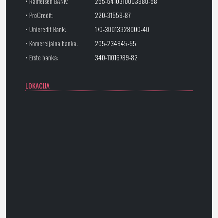
• Raiffeisen BANK:
265-6410310003980-68
• ProCredit:
220-31559-87
• Unicredit Bank:
170-30013328000-40
• Komercijalna banka:
205-234945-55
• Erste banka:
340-11016789-82
LOKACIJA